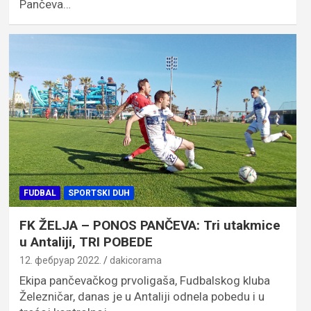
Pančeva…
FUDBAL
SPORTSKI DUH
FK ŽELJA – PONOS PANČEVA: Tri utakmice
u Antaliji, TRI POBEDE
12. фебруар 2022.
dakicorama
Ekipa pančevačkog prvoligaša, Fudbalskog kluba
Železničar, danas je u Antaliji odnela pobedu i u