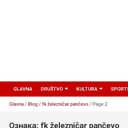
GLAVNA
DRUŠTVO
KULTURA
SPORT
Glavna
Blog
fk železničar pančevo
Page 2
Ознака:
fk železničar pančevo