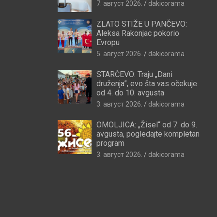
7. август 2026.
dakicorama
ZLATO STIŽE U PANČEVO:
Aleksa Rakonjac pokorio
Evropu
5. август 2026.
dakicorama
STARČEVO: Traju „Dani
druženja”, evo šta vas očekuje
od 4. do 10. avgusta
3. август 2026.
dakicorama
OMOLJICA: „Žisel“ od 7. do 9.
avgusta, pogledajte kompletan
program
3. август 2026.
dakicorama