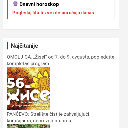
Dnevni horoskop
Pogledaj šta ti zvezde poručuju danas
Najčitanije
OMOLJICA: „Žisel“ od 7. do 9. avgusta, pogledajte
kompletan program
PANČEVO: Strelište čistije zahvaljujući
komšijama, deci i volonterima