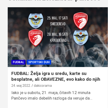
FUDBAL
SPORTSKI DUH
FUDBAL: Želja igra u sredu, karte su
besplatne, ali OBAVEZNE, evo kako do njih
24. мај 2022.
dakicorama
Iako je u subotu, 21. maja, čitavih 12 minuta
Pančevo imalo debelih razloga da veruje da…