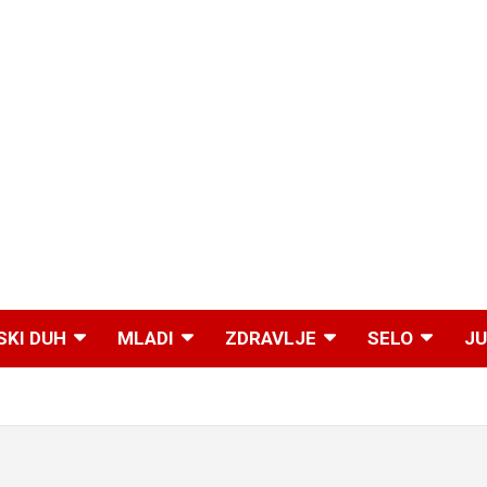
SKI DUH
MLADI
ZDRAVLJE
SELO
JU