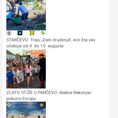
STARČEVO: Traju „Dani druženja”, evo šta vas
očekuje od 4. do 10. avgusta
ZLATO STIŽE U PANČEVO: Aleksa Rakonjac
pokorio Evropu