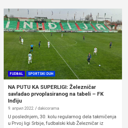
FUDBAL
SPORTSKI DUH
NA PUTU KA SUPERLIGI: Železničar
savladao prvoplasiranog na tabeli – FK
Inđiju
9. април 2022.
dakicorama
U poslednjem, 30. kolu regularnog dela takmičenja
u Prvoj ligi Srbije, fudbalski klub Železničar iz