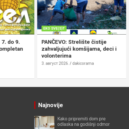
EKO SVE(S)T
. do 9.
PANČEVO: Strelište čistije
ompletan
zahvaljujući komšijama, deci i
volonterima
3. август 2026.
dakicorama
Najnovije
Kako pripremiti dom pre
odlaska na godišnji odmor