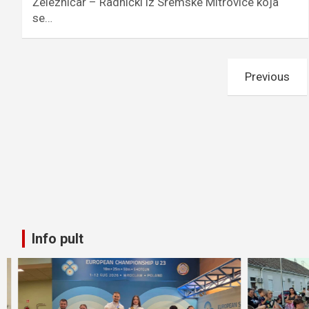
Železničar – Radnički iz Sremske Mitrovice koja
se…
Пагинација
Previous
чланака
Info pult