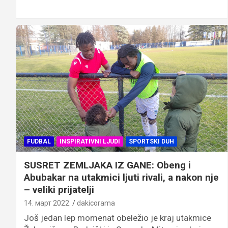
FUDBAL
INSPIRATIVNI LJUDI
SPORTSKI DUH
SUSRET ZEMLJAKA IZ GANE: Obeng i
Abubakar na utakmici ljuti rivali, a nakon nje
– veliki prijatelji
14. март 2022.
dakicorama
Još jedan lep momenat obeležio je kraj utakmice