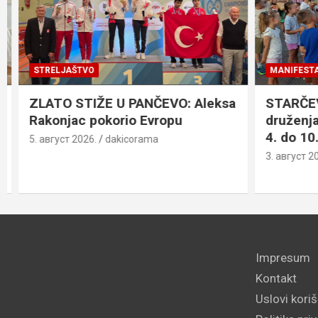
STRELJAŠTVO
MANIFESTACI
ZLATO STIŽE U PANČEVO: Aleksa
STARČEVO:
Rakonjac pokorio Evropu
druženja”,
4. do 10. 
5. август 2026.
dakicorama
3. август 2026
Impresum
Kontakt
Uslovi kori