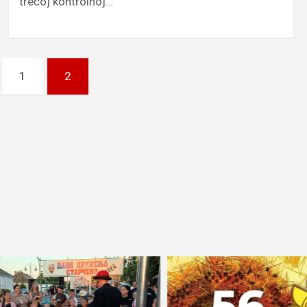
trećoj kontrolnoj…
1
2