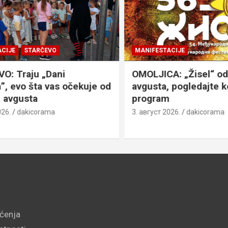
JE
STARČEVO
MANIFESTACIJE
 Traju „Dani
OMOLJICA: „Žisel“ od 7
 evo šta vas očekuje od
avgusta, pogledajte k
avgusta
program
.
dakicorama
3. август 2026.
dakicorama
šćenja