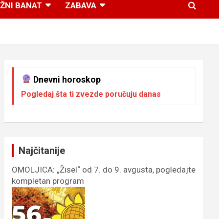
ŽNI BANAT
ZABAVA
Dnevni horoskop
Pogledaj šta ti zvezde poručuju danas
Najčitanije
OMOLJICA: „Žisel“ od 7. do 9. avgusta, pogledajte
kompletan program