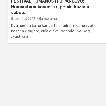
FESTIVAL HUMANOSTI U PANČEVU:
Humanitarni koncerti u petak, bazar u
subotu
5. октобар 2023.
dakicorama
Dva humanitarna koncerta u jednom danu i veliki
bazar u drugom, biće glavni događaji velikog
„Festivala…