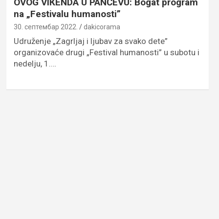
OVOG VIКENDA U PANČEVU: Bogat program
na „Festivalu humanosti”
30. септембар 2022.
dakicorama
Udruženje „Zagrljaj i ljubav za svako dete”
organizovaće drugi „Festival humanosti” u subotu i
nedelju, 1.…