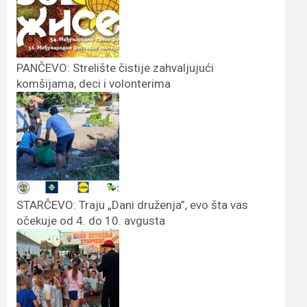
PANČEVO: Strelište čistije zahvaljujući
komšijama, deci i volonterima
STARČEVO: Traju „Dani druženja”, evo šta vas
očekuje od 4. do 10. avgusta