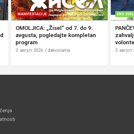
JE
EKO SVE(S)T
„Žisel“ od 7. do 9.
PANČEVO: Strelište čist
pogledajte kompletan
zahvaljujući komšijama,
volonterima
.
dakicorama
3. август 2026.
dakicorama
šćenja
vatnosti