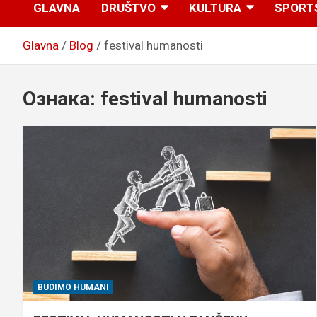
GLAVNA
DRUŠTVO
KULTURA
SPORT
Glavna
Blog
festival humanosti
Ознака:
festival humanosti
BUDIMO HUMANI