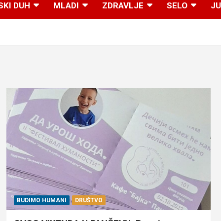
SKI DUH
MLADI
ZDRAVLJE
SELO
JU
BUDIMO HUMANI
DRUŠTVO