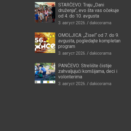
STARČEVO: Traju „Dani
druženja”, evo šta vas očekuje
od 4. do 10. avgusta
3. август 2026.
dakicorama
OMOLJICA: „Žisel“ od 7. do 9.
avgusta, pogledajte kompletan
program
3. август 2026.
dakicorama
PANČEVO: Strelište čistije
zahvaljujući komšijama, deci i
volonterima
3. август 2026.
dakicorama