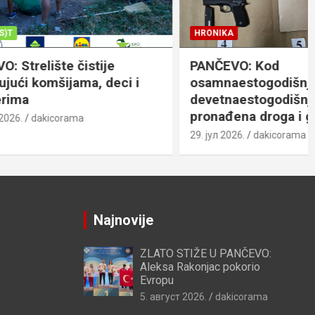
HRONIKA
ije
PANČEVO: Kod
 deci i
osamnaestogodišnjaka i
devetnaestogodišnjaka
pronađena droga i gasni pištolj
29. јул 2026.
dakicorama
Najnovije
ZLATO STIŽE U PANČEVO:
Aleksa Rakonjac pokorio
Evropu
5. август 2026.
dakicorama