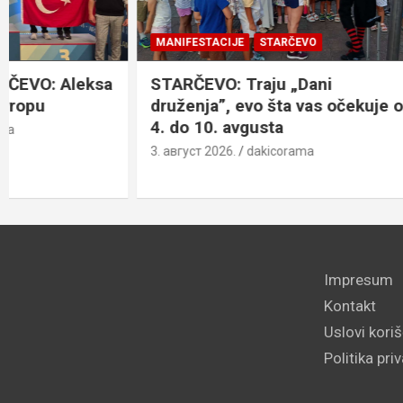
MANIFESTACIJE
STARČEVO
MANIFESTACI
STARČEVO: Traju „Dani
OMOLJICA: 
druženja”, evo šta vas očekuje od
avgusta, 
4. do 10. avgusta
program
3. август 2026.
dakicorama
3. август 2026
Impresum
Kontakt
Uslovi kori
Politika pri