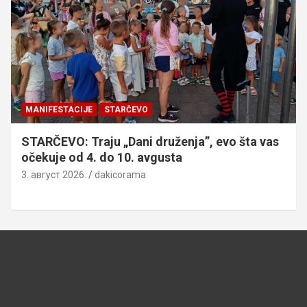
MANIFESTACIJE
STARČEVO
STARČEVO: Traju „Dani druženja”, evo šta vas
očekuje od 4. do 10. avgusta
3. август 2026.
dakicorama