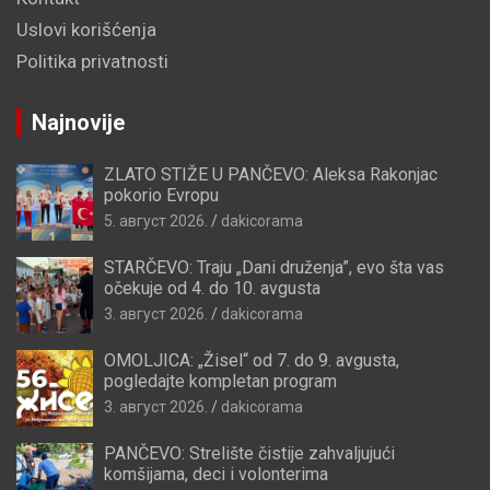
Uslovi korišćenja
Politika privatnosti
Najnovije
ZLATO STIŽE U PANČEVO: Aleksa Rakonjac
pokorio Evropu
5. август 2026.
dakicorama
STARČEVO: Traju „Dani druženja”, evo šta vas
očekuje od 4. do 10. avgusta
3. август 2026.
dakicorama
OMOLJICA: „Žisel“ od 7. do 9. avgusta,
pogledajte kompletan program
3. август 2026.
dakicorama
PANČEVO: Strelište čistije zahvaljujući
komšijama, deci i volonterima