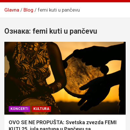
Glavna
Blog
femi kuti u pančevu
Ознака:
femi kuti u pančevu
KONCERTI
KULTURA
OVO SE NE PROPUŠTA: Svetska zvezda FEMI
KUTI 25. jula nastupa u Pančevu sa