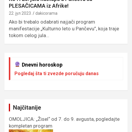
PLESAČICAMA iz Afrike!
22. јул 2023.
dakicorama
Ako bi trebalo odabrati najjači program
manifestacije „Kulturno leto u Pančevu”, koja traje
tokom celog jula…
Dnevni horoskop
Pogledaj šta ti zvezde poručuju danas
Najčitanije
OMOLJICA: „Žisel“ od 7. do 9. avgusta, pogledajte
kompletan program