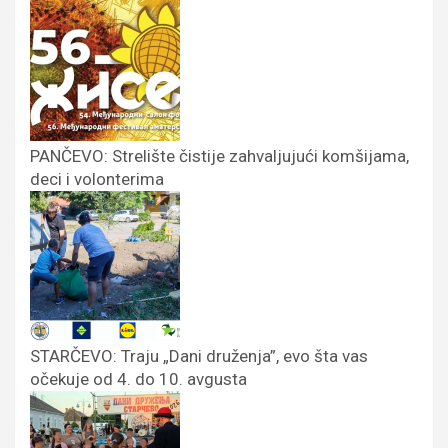
PANČEVO: Strelište čistije zahvaljujući komšijama,
deci i volonterima
STARČEVO: Traju „Dani druženja”, evo šta vas
očekuje od 4. do 10. avgusta