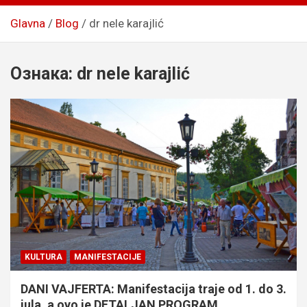
Glavna
Blog
dr nele karajlić
Ознака:
dr nele karajlić
KULTURA
MANIFESTACIJE
DANI VAJFERTA: Manifestacija traje od 1. do 3.
jula, a ovo je DETALJAN PROGRAM