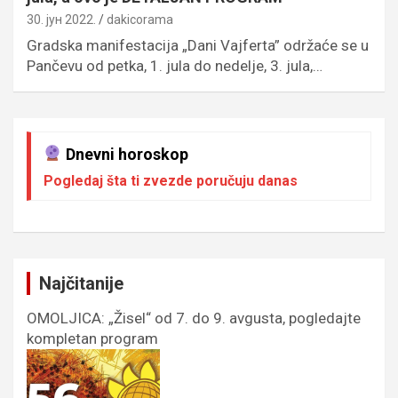
30. јун 2022.
dakicorama
Gradska manifestacija „Dani Vajferta” održaće se u
Pančevu od petka, 1. jula do nedelje, 3. jula,…
Dnevni horoskop
Pogledaj šta ti zvezde poručuju danas
Najčitanije
OMOLJICA: „Žisel“ od 7. do 9. avgusta, pogledajte
kompletan program