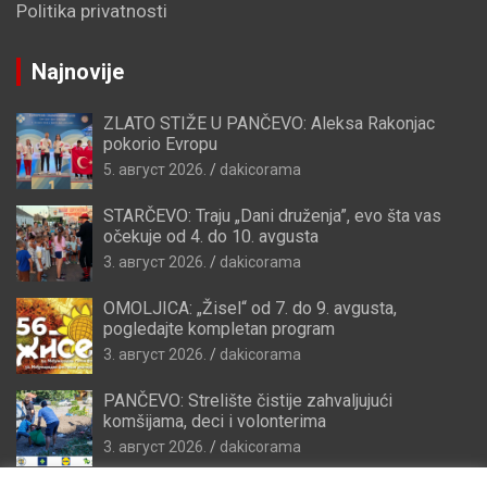
Politika privatnosti
Najnovije
ZLATO STIŽE U PANČEVO: Aleksa Rakonjac
pokorio Evropu
5. август 2026.
dakicorama
STARČEVO: Traju „Dani druženja”, evo šta vas
očekuje od 4. do 10. avgusta
3. август 2026.
dakicorama
OMOLJICA: „Žisel“ od 7. do 9. avgusta,
pogledajte kompletan program
3. август 2026.
dakicorama
PANČEVO: Strelište čistije zahvaljujući
komšijama, deci i volonterima
3. август 2026.
dakicorama