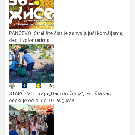
PANČEVO: Strelište čistije zahvaljujući komšijama,
deci i volonterima
STARČEVO: Traju „Dani druženja”, evo šta vas
očekuje od 4. do 10. avgusta