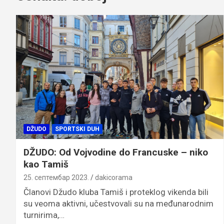
DŽUDO
SPORTSKI DUH
DŽUDO: Od Vojvodine do Francuske – niko
kao Tamiš
25. септембар 2023.
dakicorama
Članovi Džudo kluba Tamiš i proteklog vikenda bili
su veoma aktivni, učestvovali su na međunarodnim
turnirima,…