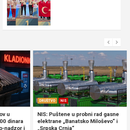
DRUŠTVO
NIS
ov u
NIS: Puštene u probni rad gasne
000 dinara
elektrane „Banatsko Miloševo“ i
eo-nadzor i
„Srpska Crnja“