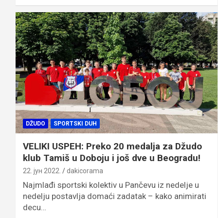
DŽUDO
SPORTSKI DUH
VELIKI USPEH: Preko 20 medalja za Džudo
klub Tamiš u Doboju i još dve u Beogradu!
22. јун 2022.
dakicorama
Najmlađi sportski kolektiv u Pančevu iz nedelje u
nedelju postavlja domaći zadatak – kako animirati
decu…