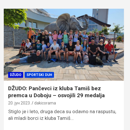
DŽUDO
SPORTSKI DUH
DŽUDO: Pančevci iz kluba Tamiš bez
premca u Doboju – osvojili 29 medalja
20. јун 2023.
dakicorama
Stiglo je i leto, druga deca su odavno na raspustu,
ali mladi borci iz kluba Tamiš…