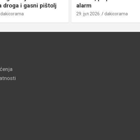
droga i gasni pištolj
alarm
dakicorama
29. јул 2026.
dakicorama
šćenja
vatnosti