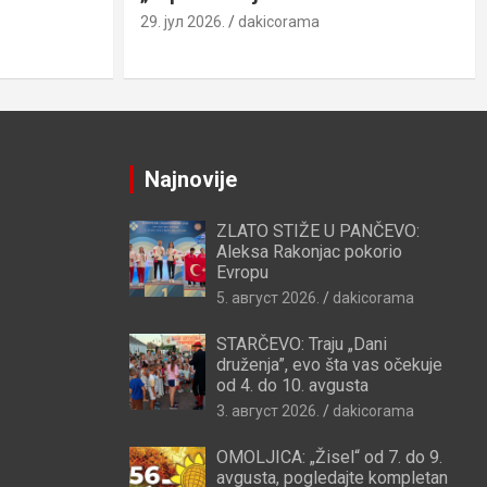
29. јул 2026.
dakicorama
Najnovije
ZLATO STIŽE U PANČEVO:
Aleksa Rakonjac pokorio
Evropu
5. август 2026.
dakicorama
STARČEVO: Traju „Dani
druženja”, evo šta vas očekuje
od 4. do 10. avgusta
3. август 2026.
dakicorama
OMOLJICA: „Žisel“ od 7. do 9.
avgusta, pogledajte kompletan