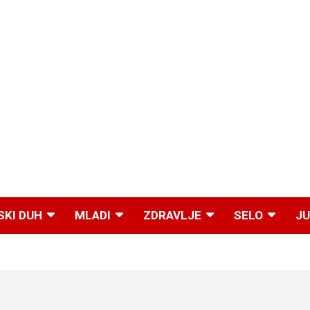
SKI DUH
MLADI
ZDRAVLJE
SELO
JU