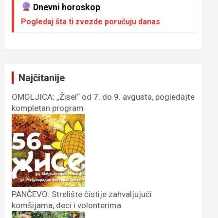
Dnevni horoskop
Pogledaj šta ti zvezde poručuju danas
Najčitanije
OMOLJICA: „Žisel“ od 7. do 9. avgusta, pogledajte
kompletan program
PANČEVO: Strelište čistije zahvaljujući
komšijama, deci i volonterima