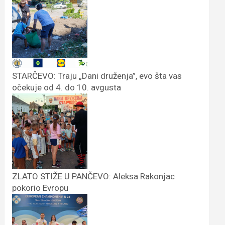
STARČEVO: Traju „Dani druženja”, evo šta vas
očekuje od 4. do 10. avgusta
ZLATO STIŽE U PANČEVO: Aleksa Rakonjac
pokorio Evropu