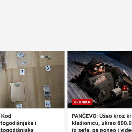
HRONIKA
 Kod
PANČEVO: Ušao kroz kr
ogodišnjaka i
kladionicu, ukrao 600.
togodišnjaka
iz sefa, pa poneo i vid