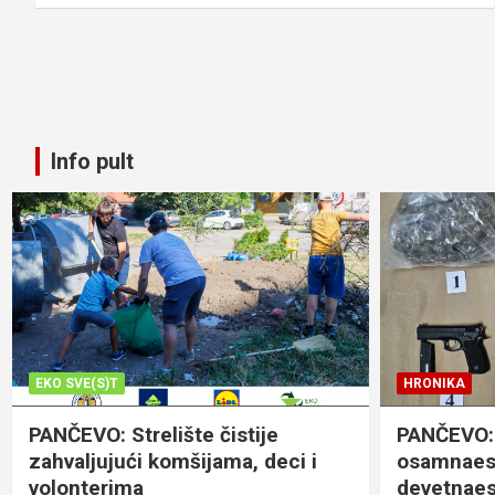
Info pult
EKO SVE(S)T
HRONIKA
PANČEVO: Strelište čistije
PANČEVO:
zahvaljujući komšijama, deci i
osamnaest
volonterima
devetnaes