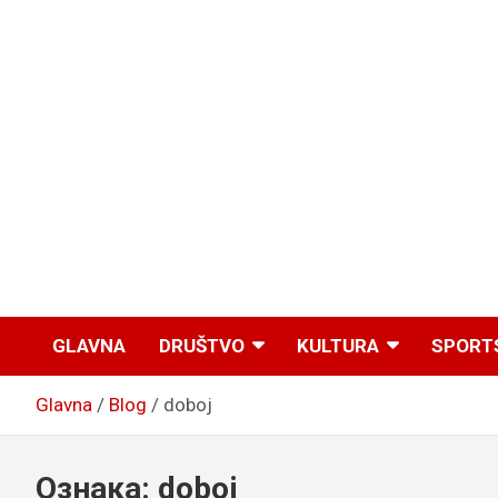
GLAVNA
DRUŠTVO
KULTURA
SPORT
Glavna
Blog
doboj
Ознака:
doboj