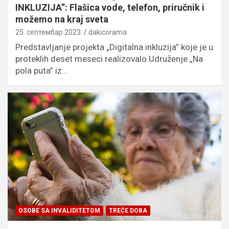
INKLUZIJA”: Flašica vode, telefon, priručnik i
možemo na kraj sveta
25. септембар 2023.
dakicorama
Predstavljanje projekta „Digitalna inkluzija” koje je u
proteklih deset meseci realizovalo Udruženje „Na
pola puta” iz…
OSOBE SA INVALIDITETOM
TREĆE DOBA