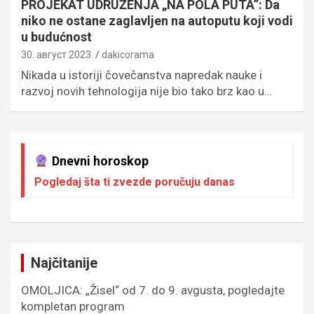
PROJEKAT UDRUŽENJA „NA POLA PUTA”: Da
niko ne ostane zaglavljen na autoputu koji vodi
u budućnost
30. август 2023.
dakicorama
Nikada u istoriji čovečanstva napredak nauke i
razvoj novih tehnologija nije bio tako brz kao u…
Dnevni horoskop
Pogledaj šta ti zvezde poručuju danas
Najčitanije
OMOLJICA: „Žisel“ od 7. do 9. avgusta, pogledajte
kompletan program