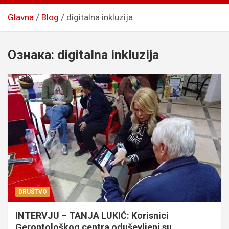
Glavna
Blog
digitalna inkluzija
Ознака:
digitalna inkluzija
DRUŠTVO
INTERVJU – TANJA LUKIĆ: Korisnici
Gerontološkog centra oduševljeni su