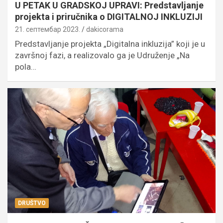
U PETAK U GRADSKOJ UPRAVI: Predstavljanje
projekta i priručnika o DIGITALNOJ INKLUZIJI
21. септембар 2023.
dakicorama
Predstavljanje projekta „Digitalna inkluzija” koji je u
završnoj fazi, a realizovalo ga je Udruženje „Na
pola…
DRUŠTVO