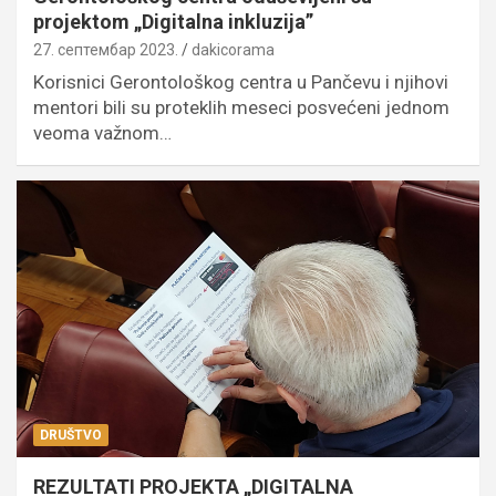
projektom „Digitalna inkluzija”
27. септембар 2023.
dakicorama
Korisnici Gerontološkog centra u Pančevu i njihovi
mentori bili su proteklih meseci posvećeni jednom
veoma važnom…
DRUŠTVO
REZULTATI PROJEKTA „DIGITALNA