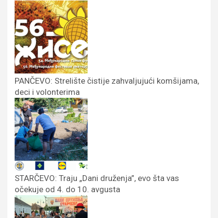
PANČEVO: Strelište čistije zahvaljujući komšijama,
deci i volonterima
STARČEVO: Traju „Dani druženja”, evo šta vas
očekuje od 4. do 10. avgusta