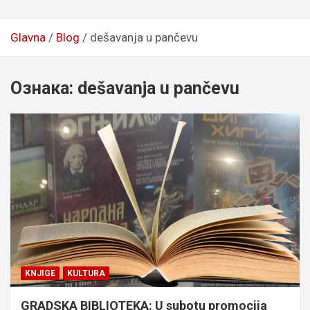
Glavna
Blog
dešavanja u pančevu
Ознака:
dešavanja u pančevu
KNJIGE
KULTURA
GRADSKA BIBLIOTEKA: U subotu promocija