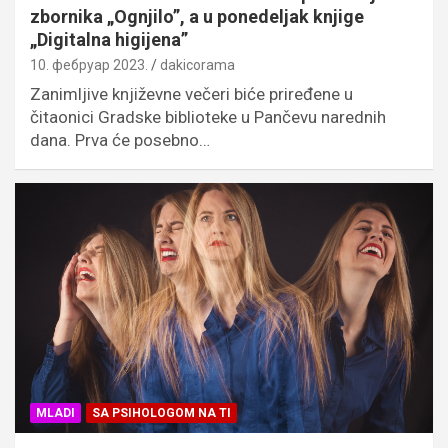
zbornika „Ognjilo”, a u ponedeljak knjige
„Digitalna higijena”
10. фебруар 2023.
dakicorama
Zanimljive književne večeri biće priređene u
čitaonici Gradske biblioteke u Pančevu narednih
dana. Prva će posebno…
MLADI
SA PSIHOLOGOM NA TI