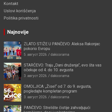
Kontakt
Uslovi korišćenja
Politika privatnosti
Najnovije
ZLATO STIŽE U PANČEVO: Aleksa Rakonjac
pokorio Evropu
5. август 2026.
dakicorama
STARČEVO: Traju „Dani druženja”, evo šta vas
očekuje od 4. do 10. avgusta
3. август 2026.
dakicorama
OMOLJICA: „Žisel“ od 7. do 9. avgusta,
pogledajte kompletan program
3. август 2026.
dakicorama
PANČEVO: Strelište čistije zahvaljujući