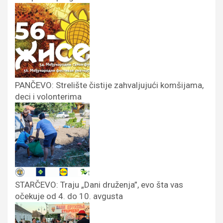
PANČEVO: Strelište čistije zahvaljujući komšijama,
deci i volonterima
STARČEVO: Traju „Dani druženja”, evo šta vas
očekuje od 4. do 10. avgusta