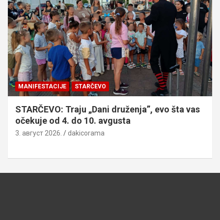
MANIFESTACIJE
STARČEVO
STARČEVO: Traju „Dani druženja”, evo šta vas
očekuje od 4. do 10. avgusta
3. август 2026.
dakicorama