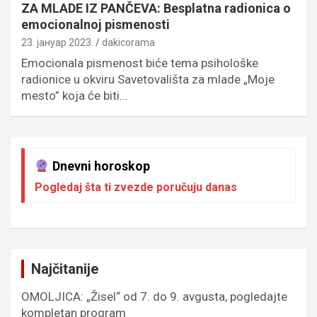
ZA MLADE IZ PANČEVA: Besplatna radionica o
emocionalnoj pismenosti
23. јануар 2023.
dakicorama
Emocionala pismenost biće tema psihološke
radionice u okviru Savetovališta za mlade „Moje
mesto” koja će biti…
Dnevni horoskop
Pogledaj šta ti zvezde poručuju danas
Najčitanije
OMOLJICA: „Žisel“ od 7. do 9. avgusta, pogledajte
kompletan program