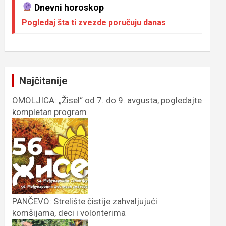
Dnevni horoskop
Pogledaj šta ti zvezde poručuju danas
Najčitanije
OMOLJICA: „Žisel“ od 7. do 9. avgusta, pogledajte
kompletan program
PANČEVO: Strelište čistije zahvaljujući
komšijama, deci i volonterima