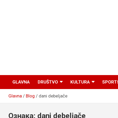
GLAVNA
DRUŠTVO
KULTURA
SPORT
Glavna
Blog
dani debeljače
Ознака:
dani debeljače