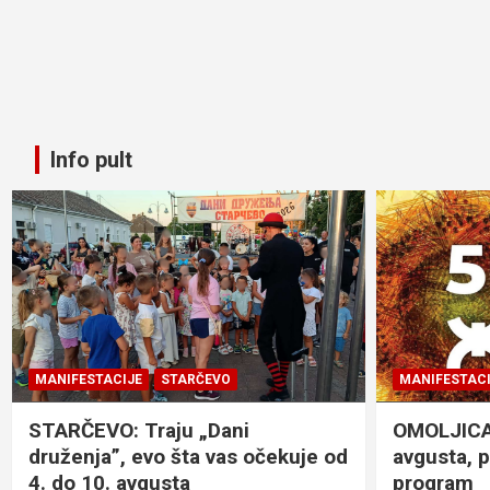
Info pult
MANIFESTACIJE
STARČEVO
MANIFESTACI
STARČEVO: Traju „Dani
OMOLJICA: 
druženja”, evo šta vas očekuje od
avgusta, 
4. do 10. avgusta
program