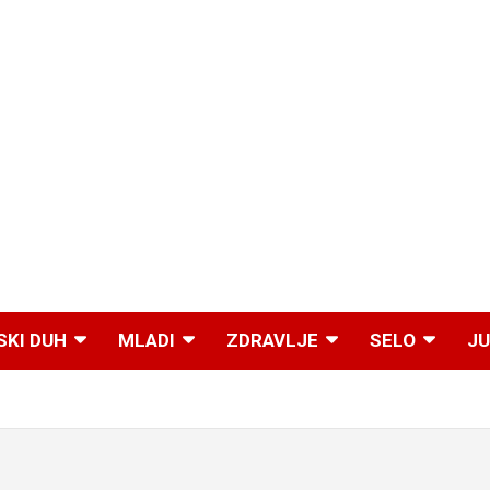
SKI DUH
MLADI
ZDRAVLJE
SELO
JU