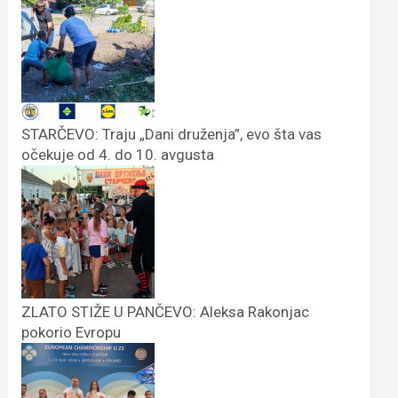
STARČEVO: Traju „Dani druženja”, evo šta vas
očekuje od 4. do 10. avgusta
ZLATO STIŽE U PANČEVO: Aleksa Rakonjac
pokorio Evropu