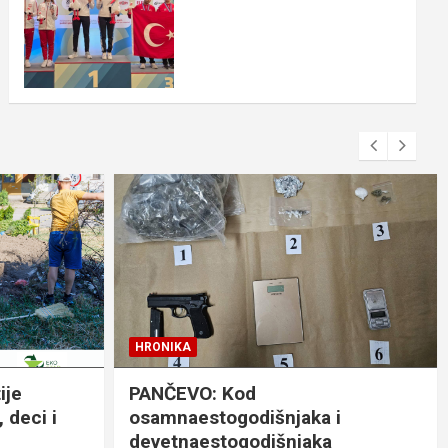
HRONIKA
ije
PANČEVO: Kod
 deci i
osamnaestogodišnjaka i
devetnaestogodišnjaka