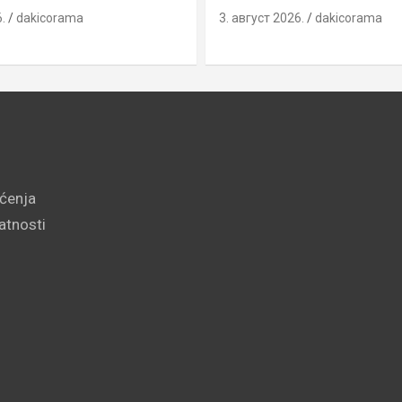
.
dakicorama
3. август 2026.
dakicorama
šćenja
vatnosti