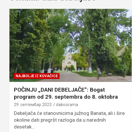
NAJBOLJE IZ KOVAČICE
POČINJU „DANI DEBELJAČE”: Bogat
program od 29. septembra do 8. oktobra
29. септембар 2023.
dakicorama
Debeljača će stanovnicima južnog Banata, ali i šire
okoline dati pregršt razloga da u narednih
desetak…