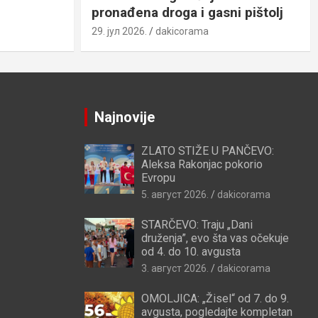
pronađena droga i gasni pištolj
29. јул 2026.
dakicorama
Najnovije
ZLATO STIŽE U PANČEVO:
Aleksa Rakonjac pokorio
Evropu
5. август 2026.
dakicorama
STARČEVO: Traju „Dani
druženja”, evo šta vas očekuje
od 4. do 10. avgusta
3. август 2026.
dakicorama
OMOLJICA: „Žisel“ od 7. do 9.
avgusta, pogledajte kompletan