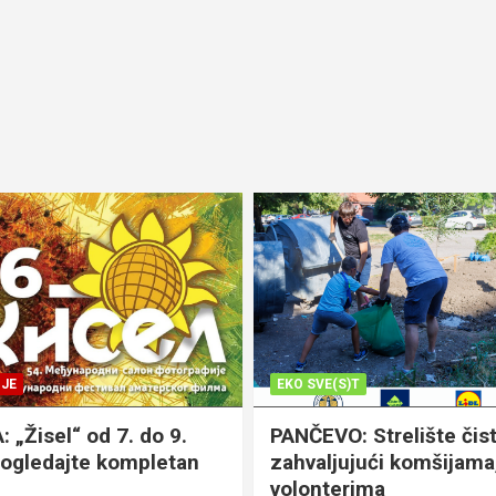
JE
EKO SVE(S)T
„Žisel“ od 7. do 9.
PANČEVO: Strelište čist
pogledajte kompletan
zahvaljujući komšijama,
volonterima