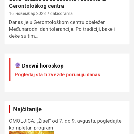
Gerontološkog centra
16. новембар 2023.
dakicorama
Danas je u Gerontološkom centru obeležen
Međunarodni dan tolerancije. Po tradiciji, bake i
deke su tim…
Dnevni horoskop
Pogledaj šta ti zvezde poručuju danas
Najčitanije
OMOLJICA: „Žisel“ od 7. do 9. avgusta, pogledajte
kompletan program