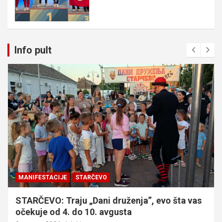
Info pult
MANIFESTACIJE
STARČEVO
STARČEVO: Traju „Dani druženja”, evo šta vas
očekuje od 4. do 10. avgusta