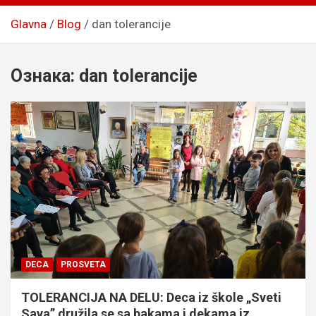
Glavna
Blog
dan tolerancije
Ознака:
dan tolerancije
DECA
PROSVETA
TOLERANCIJA NA DELU: Deca iz škole „Sveti
Sava” družila se sa bakama i dekama iz