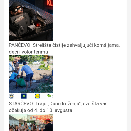
PANČEVO: Strelište čistije zahvaljujući komšijama,
deci i volonterima
STARČEVO: Traju „Dani druženja”, evo šta vas
očekuje od 4. do 10. avgusta