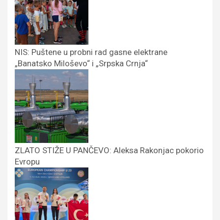
NIS: Puštene u probni rad gasne elektrane
„Banatsko Miloševo“ i „Srpska Crnja“
ZLATO STIŽE U PANČEVO: Aleksa Rakonjac pokorio
Evropu