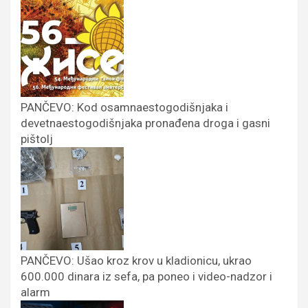
PANČEVO: Kod osamnaestogodišnjaka i
devetnaestogodišnjaka pronađena droga i gasni
pištolj
PANČEVO: Ušao kroz krov u kladionicu, ukrao
600.000 dinara iz sefa, pa poneo i video-nadzor i
alarm