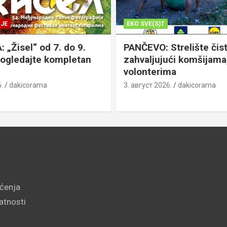
JE
EKO SVE(S)T
„Žisel“ od 7. do 9.
PANČEVO: Strelište čist
pogledajte kompletan
zahvaljujući komšijama,
volonterima
.
dakicorama
3. август 2026.
dakicorama
šćenja
vatnosti