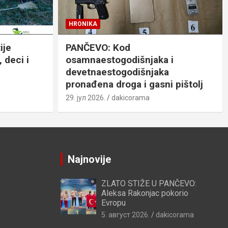
HRONIKA
ije
PANČEVO: Kod
 deci i
osamnaestogodišnjaka i
devetnaestogodišnjaka
pronađena droga i gasni pištolj
29. јул 2026.
dakicorama
Najnovije
ZLATO STIŽE U PANČEVO:
Aleksa Rakonjac pokorio
Evropu
5. август 2026.
dakicorama