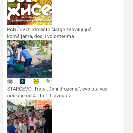
PANČEVO: Strelište čistije zahvaljujući
komšijama, deci i volonterima
STARČEVO: Traju „Dani druženja”, evo šta vas
očekuje od 4. do 10. avgusta