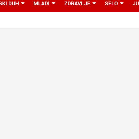
SKI DUH
MLADI
ZDRAVLJE
SELO
JU