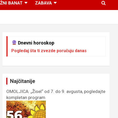
ŽNI BANAT
ZABAVA
Dnevni horoskop
Pogledaj šta ti zvezde poručuju danas
Najčitanije
OMOLJICA: „Žisel“ od 7. do 9. avgusta, pogledajte
kompletan program