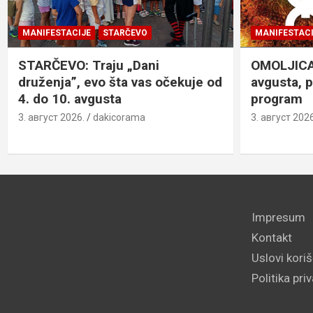
MANIFESTACIJE
STARČEVO
MANIFESTACI
STARČEVO: Traju „Dani
OMOLJICA: 
druženja”, evo šta vas očekuje od
avgusta, 
4. do 10. avgusta
program
3. август 2026.
dakicorama
3. август 2026
Impresum
Kontakt
Uslovi kori
Politika pri