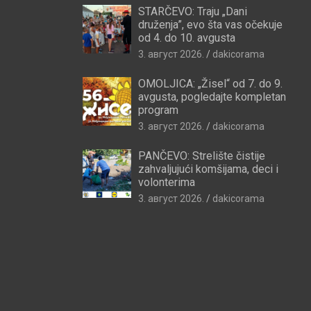
STARČEVO: Traju „Dani
druženja”, evo šta vas očekuje
od 4. do 10. avgusta
3. август 2026.
dakicorama
OMOLJICA: „Žisel“ od 7. do 9.
avgusta, pogledajte kompletan
program
3. август 2026.
dakicorama
PANČEVO: Strelište čistije
zahvaljujući komšijama, deci i
volonterima
3. август 2026.
dakicorama