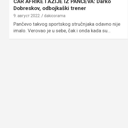
CAR AFRIKE I AZIJE IZ PANČEVA: Darko
Dobreskov, odbojkaški trener
9. август 2022.
dakicorama
Pančevo takvog sportskog stručnjaka odavno nije
imalo. Verovao je u sebe, čak i onda kada su…