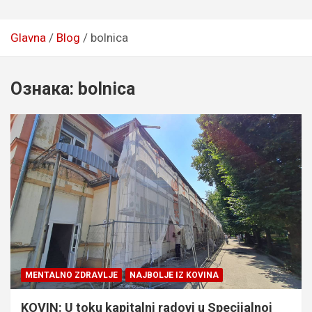
Glavna
Blog
bolnica
Ознака:
bolnica
MENTALNO ZDRAVLJE
NAJBOLJE IZ KOVINA
KOVIN: U toku kapitalni radovi u Specijalnoj