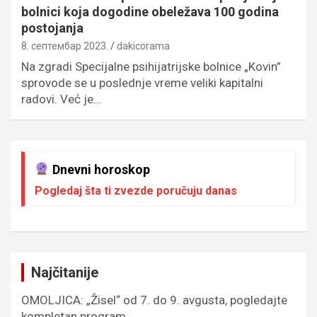
bolnici koja dogodine obeležava 100 godina
postojanja
8. септембар 2023.
dakicorama
Na zgradi Specijalne psihijatrijske bolnice „Kovin”
sprovode se u poslednje vreme veliki kapitalni
radovi. Već je…
Dnevni horoskop
Pogledaj šta ti zvezde poručuju danas
Najčitanije
OMOLJICA: „Žisel“ od 7. do 9. avgusta, pogledajte
kompletan program