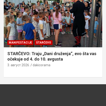
MANIFESTACIJE
STARČEVO
STARČEVO: Traju „Dani druženja”, evo šta vas
očekuje od 4. do 10. avgusta
3. август 2026.
dakicorama