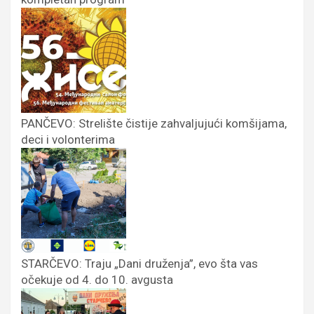
PANČEVO: Strelište čistije zahvaljujući komšijama,
deci i volonterima
STARČEVO: Traju „Dani druženja”, evo šta vas
očekuje od 4. do 10. avgusta