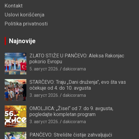
Kontakt
Uslovi korišćenja
Politika privatnosti
Najnovije
ZLATO STIŽE U PANČEVO: Aleksa Rakonjac
pokorio Evropu
5. август 2026.
dakicorama
STARČEVO: Traju „Dani druženja”, evo šta vas
očekuje od 4. do 10. avgusta
3. август 2026.
dakicorama
OMOLJICA: „Žisel“ od 7. do 9. avgusta,
pogledajte kompletan program
3. август 2026.
dakicorama
PANČEVO: Strelište čistije zahvaljujući