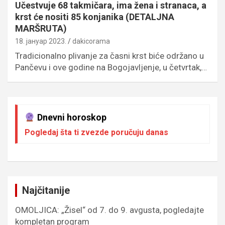
Učestvuje 68 takmičara, ima žena i stranaca, a
krst će nositi 85 konjanika (DETALJNA
MARŠRUTA)
18. јануар 2023.
dakicorama
Tradicionalno plivanje za časni krst biće održano u
Pančevu i ove godine na Bogojavljenje, u četvrtak,…
Dnevni horoskop
Pogledaj šta ti zvezde poručuju danas
Najčitanije
OMOLJICA: „Žisel“ od 7. do 9. avgusta, pogledajte
kompletan program