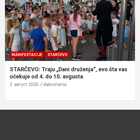
MANIFESTACIJE
STARČEVO
STARČEVO: Traju „Dani druženja”, evo šta vas
očekuje od 4. do 10. avgusta
3. август 2026.
dakicorama