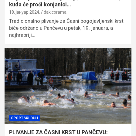
kuda će proći konjanici…
18. јануар 2024.
dakicorama
Tradicionalno plivanje za Časni bogojavljenski krst
biće održano u Pančevu u petak, 19. januara, a
najhrabriji…
SPORTSKI DUH
PLIVANJE ZA ČASNI KRST U PANČEVU: