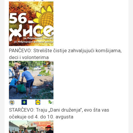
PANČEVO: Strelište čistije zahvaljujući komšijama,
deci i volonterima
STARČEVO: Traju „Dani druženja”, evo šta vas
očekuje od 4. do 10. avgusta