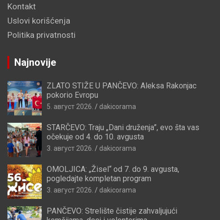
Kontakt
Uslovi korišćenja
Politika privatnosti
Najnovije
ZLATO STIŽE U PANČEVO: Aleksa Rakonjac
pokorio Evropu
5. август 2026.
dakicorama
STARČEVO: Traju „Dani druženja”, evo šta vas
očekuje od 4. do 10. avgusta
3. август 2026.
dakicorama
OMOLJICA: „Žisel“ od 7. do 9. avgusta,
pogledajte kompletan program
3. август 2026.
dakicorama
PANČEVO: Strelište čistije zahvaljujući