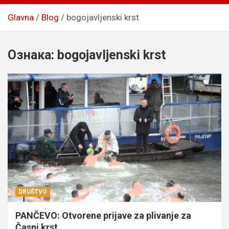
Glavna
Blog
bogojavljenski krst
Ознака:
bogojavljenski krst
DRUŠTVO
PANČEVO: Otvorene prijave za plivanje za
Časni krst