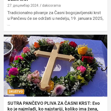
27. децембар 2024.
dakicorama
Tradicionalno plivanje za Časni bogojavljenski krst
u Pančevu će se održati u nedelju, 19. januara 2025,
…
DRUŠTVO
SUTRA PANČEVO PLIVA ZA ČASNI KRST: Evo
ko je najmlađi, ko najstariji, koliko ima žena,