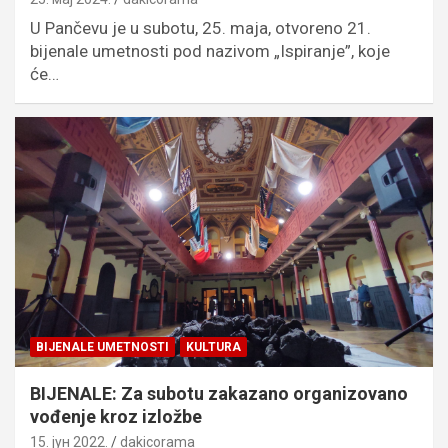
U Pančevu je u subotu, 25. maja, otvoreno 21.
bijenale umetnosti pod nazivom „Ispiranje”, koje
će…
BIJENALE UMETNOSTI
KULTURA
BIJENALE: Za subotu zakazano organizovano
vođenje kroz izložbe
15. јун 2022.
dakicorama