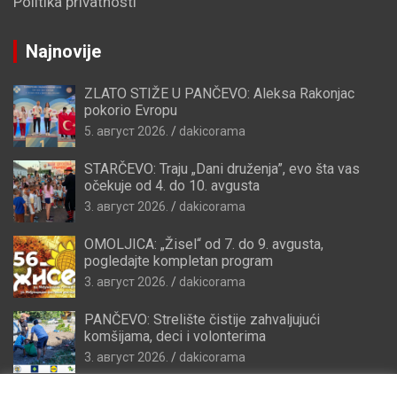
Politika privatnosti
Najnovije
ZLATO STIŽE U PANČEVO: Aleksa Rakonjac
pokorio Evropu
5. август 2026.
dakicorama
STARČEVO: Traju „Dani druženja”, evo šta vas
očekuje od 4. do 10. avgusta
3. август 2026.
dakicorama
OMOLJICA: „Žisel“ od 7. do 9. avgusta,
pogledajte kompletan program
3. август 2026.
dakicorama
PANČEVO: Strelište čistije zahvaljujući
komšijama, deci i volonterima
3. август 2026.
dakicorama