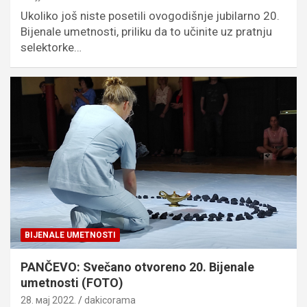
Ukoliko još niste posetili ovogodišnje jubilarno 20.
Bijenale umetnosti, priliku da to učinite uz pratnju
selektorke…
BIJENALE UMETNOSTI
PANČEVO: Svečano otvoreno 20. Bijenale
umetnosti (FOTO)
28. мај 2022.
dakicorama