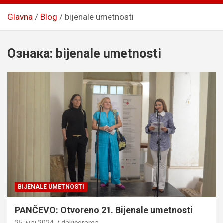
Glavna
Blog
bijenale umetnosti
Ознака:
bijenale umetnosti
BIJENALE UMETNOSTI
PANČEVO: Otvoreno 21. Bijenale umetnosti
25. мај 2024.
dakicorama