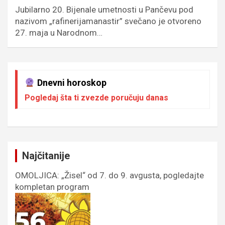
Jubilarno 20. Bijenale umetnosti u Pančevu pod
nazivom „rafinerijamanastir” svečano je otvoreno
27. maja u Narodnom…
Dnevni horoskop
Pogledaj šta ti zvezde poručuju danas
Najčitanije
OMOLJICA: „Žisel“ od 7. do 9. avgusta, pogledajte
kompletan program