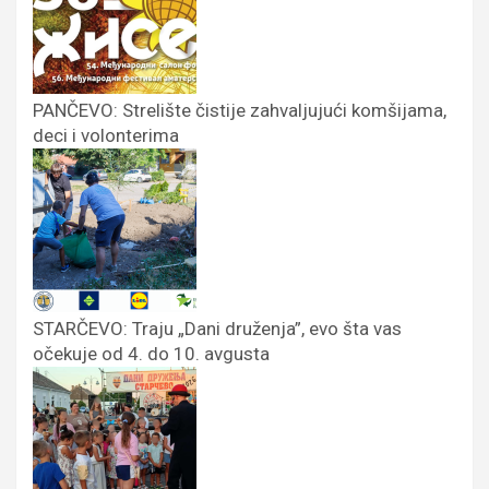
PANČEVO: Strelište čistije zahvaljujući komšijama,
deci i volonterima
STARČEVO: Traju „Dani druženja”, evo šta vas
očekuje od 4. do 10. avgusta