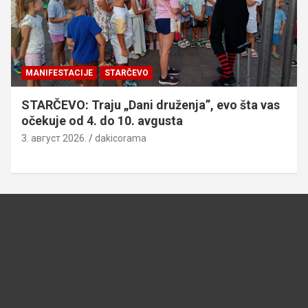
MANIFESTACIJE
STARČEVO
STARČEVO: Traju „Dani druženja”, evo šta vas
očekuje od 4. do 10. avgusta
3. август 2026.
dakicorama