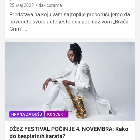
25. мај 2023.
dakicorama
Predstava na koju vam najtoplije preporučujemo da
povedete svoje dete jeste ona pod nazivom „Braća
Grim”,…
HRANA ZA DUŠU
KONCERTI
DŽEZ FESTIVAL POČINJE 4. NOVEMBRA: Kako
do besplatnih karata?