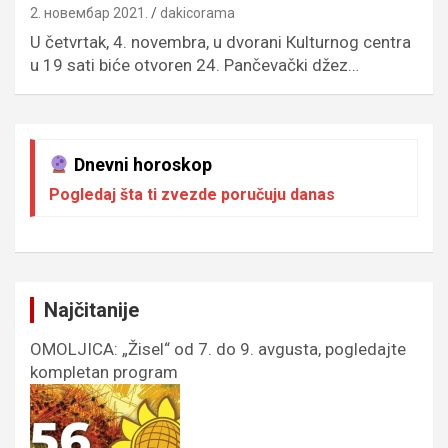
2. новембар 2021.
dakicorama
U četvrtak, 4. novembra, u dvorani Кulturnog centra
u 19 sati biće otvoren 24. Pančevački džez…
Dnevni horoskop
Pogledaj šta ti zvezde poručuju danas
Najčitanije
OMOLJICA: „Žisel“ od 7. do 9. avgusta, pogledajte
kompletan program