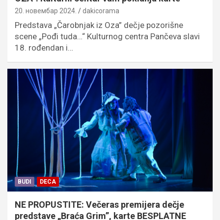
20. новембар 2024.
dakicorama
Predstava „Čarobnjak iz Oza” dečje pozorišne
scene „Pođi tuda…“ Kulturnog centra Pančeva slavi
18. rođendan i…
BUDI
DECA
NE PROPUSTITE: Večeras premijera dečje
predstave „Braća Grim”, karte BESPLATNE