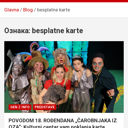
Glavna
Blog
besplatne karte
Ознака:
besplatne karte
GEN Z INFO
PREDSTAVE
POVODOM 18. ROĐENDANA „ČAROBNJAKA IZ
OZA”: Kulturni centar vam poklanja karte