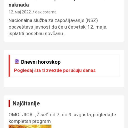
naknada
12. мај 2022.
dakicorama
Nacionalna služba za zapošljavanje (NSZ)
obaveštava javnost da će u četvrtak, 12. maja,
isplatiti posebnu novčanu…
Dnevni horoskop
Pogledaj šta ti zvezde poručuju danas
Najčitanije
OMOLJICA: „Žisel“ od 7. do 9. avgusta, pogledajte
kompletan program