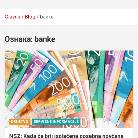
Glavna
Blog
banke
Ознака:
banke
DRUŠTVO
SERVISNE INFORMACIJE
NSZ: Kada će biti isplaćena posebna novčana