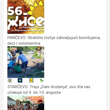
PANČEVO: Strelište čistije zahvaljujući komšijama,
deci i volonterima
STARČEVO: Traju „Dani druženja”, evo šta vas
očekuje od 4. do 10. avgusta