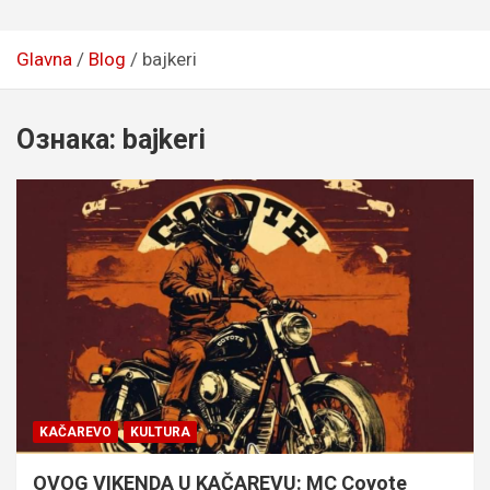
Glavna
Blog
bajkeri
Ознака:
bajkeri
KAČAREVO
KULTURA
OVOG VIKENDA U KAČAREVU: MC Coyote