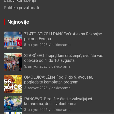
Uslovi korišćenja
Politika privatnosti
Najnovije
ZLATO STIŽE U PANČEVO: Aleksa Rakonjac
pokorio Evropu
5. август 2026.
dakicorama
STARČEVO: Traju „Dani druženja”, evo šta vas
očekuje od 4. do 10. avgusta
3. август 2026.
dakicorama
OMOLJICA: „Žisel“ od 7. do 9. avgusta,
pogledajte kompletan program
3. август 2026.
dakicorama
PANČEVO: Strelište čistije zahvaljujući
komšijama, deci i volonterima
3. август 2026.
dakicorama