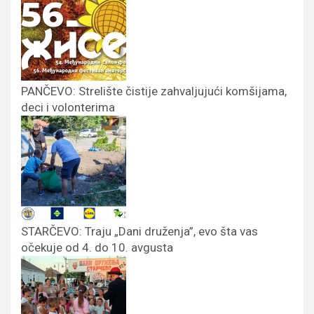
PANČEVO: Strelište čistije zahvaljujući komšijama,
deci i volonterima
STARČEVO: Traju „Dani druženja”, evo šta vas
očekuje od 4. do 10. avgusta