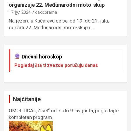
organizuje 22. Međunarodni moto-skup
17. јул 2024.
dakicorama
Na jezeru u Kačarevu će se, od 19. do 21. jula,
održati 22. Međunarodni moto-skup u…
Dnevni horoskop
Pogledaj šta ti zvezde poručuju danas
Najčitanije
OMOLJICA: „Žisel“ od 7. do 9. avgusta, pogledajte
kompletan program