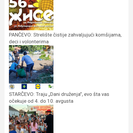
PANČEVO: Strelište čistije zahvaljujući komšijama,
deci i volonterima
STARČEVO: Traju „Dani druženja”, evo šta vas
očekuje od 4. do 10. avgusta