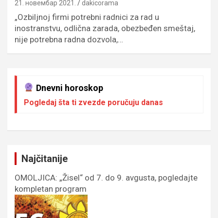
21. новембар 2021.
dakicorama
„Ozbiljnoj firmi potrebni radnici za rad u
inostranstvu, odlična zarada, obezbeđen smeštaj,
nije potrebna radna dozvola,…
Dnevni horoskop
Pogledaj šta ti zvezde poručuju danas
Najčitanije
OMOLJICA: „Žisel“ od 7. do 9. avgusta, pogledajte
kompletan program