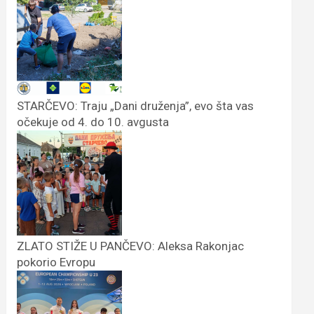
STARČEVO: Traju „Dani druženja”, evo šta vas
očekuje od 4. do 10. avgusta
ZLATO STIŽE U PANČEVO: Aleksa Rakonjac
pokorio Evropu