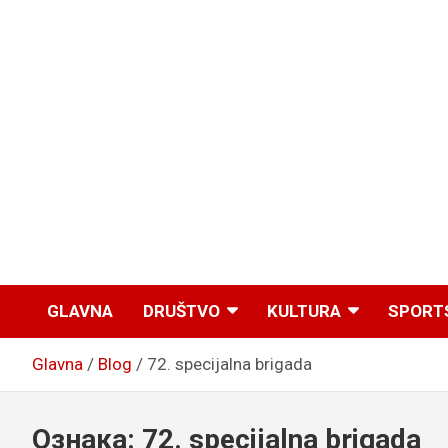
GLAVNA
DRUŠTVO
KULTURA
SPORT
Glavna
Blog
72. specijalna brigada
Ознака:
72. specijalna brigada