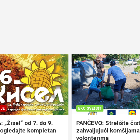
JE
EKO SVE(S)T
„Žisel“ od 7. do 9.
PANČEVO: Strelište čist
pogledajte kompletan
zahvaljujući komšijama,
volonterima