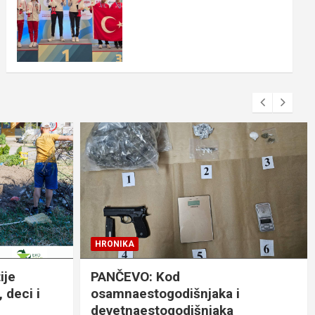
HRONIKA
ije
PANČEVO: Kod
 deci i
osamnaestogodišnjaka i
devetnaestogodišnjaka