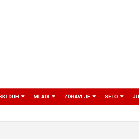
SKI DUH
MLADI
ZDRAVLJE
SELO
JU