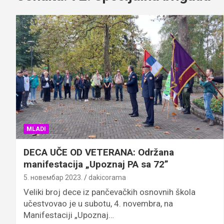
MLADI
DECA UČE OD VETERANA: Održana
manifestacija „Upoznaj PA sa 72”
5. новембар 2023.
dakicorama
Veliki broj dece iz pančevačkih osnovnih škola
učestvovao je u subotu, 4. novembra, na
Manifestaciji „Upoznaj…