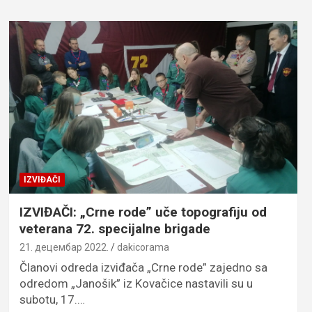
IZVIĐAČI
IZVIĐAČI: „Crne rode” uče topografiju od
veterana 72. specijalne brigade
21. децембар 2022.
dakicorama
Članovi odreda izviđača „Crne rode” zajedno sa
odredom „Janošik” iz Kovačice nastavili su u
subotu, 17.…