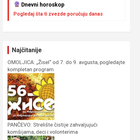
Dnevni horoskop
Pogledaj šta ti zvezde poručuju danas
Najčitanije
OMOLJICA: „Žisel“ od 7. do 9. avgusta, pogledajte
kompletan program
PANČEVO: Strelište čistije zahvaljujući
komšijama, deci i volonterima