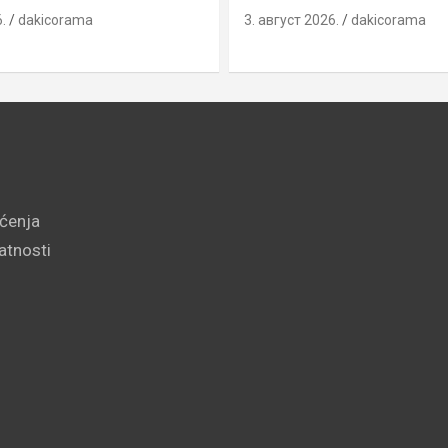
.
dakicorama
3. август 2026.
dakicorama
šćenja
vatnosti