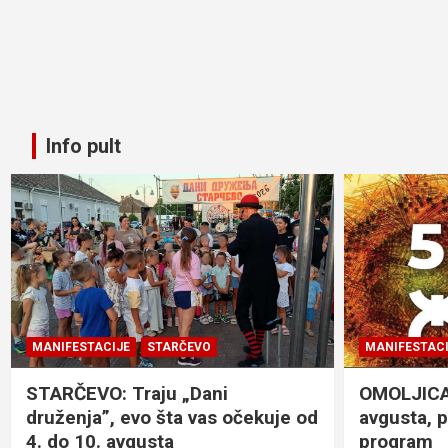
Info pult
MANIFESTACIJE
STARČEVO
MANIFESTACI
STARČEVO: Traju „Dani
OMOLJICA: 
druženja”, evo šta vas očekuje od
avgusta, 
4. do 10. avgusta
program