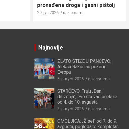
pronađena droga i gasni pištolj
29. јул 2026.
dakicorama
Najnovije
ZLATO STIŽE U PANČEVO:
Aleksa Rakonjac pokorio
Evropu
5. август 2026.
dakicorama
STARČEVO: Traju „Dani
druženja”, evo šta vas očekuje
od 4. do 10. avgusta
3. август 2026.
dakicorama
OMOLJICA: „Žisel“ od 7. do 9.
avgusta, pogledajte kompletan