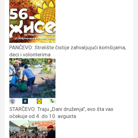
PANČEVO: Strelište čistije zahvaljujući komšijama,
deci i volonterima
STARČEVO: Traju „Dani druženja”, evo šta vas
očekuje od 4. do 10. avgusta