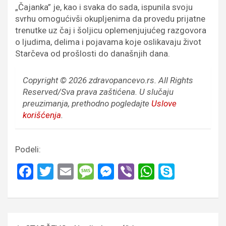
„Čajanka” je, kao i svaka do sada, ispunila svoju
svrhu omogućivši okupljenima da provedu prijatne
trenutke uz čaj i šoljicu oplemenjujućeg razgovora
o ljudima, delima i pojavama koje oslikavaju život
Starčeva od prošlosti do današnjih dana.
Copyright © 2026 zdravopancevo.rs. All Rights
Reserved/Sva prava zaštićena.
U slučaju
preuzimanja, prethodno pogledajte
Uslove
korišćenja
.
Podeli:
F
T
E
M
M
Vi
W
S
a
wi
m
es
es
b
h
ky
ce
tt
ail
s
se
er
at
p
b
er
a
n
s
e
Кретање