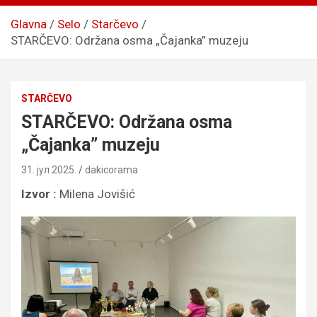
Glavna
Selo
Starčevo
STARČEVO: Održana osma „Čajanka” muzeju
STARČEVO
STARČEVO: Održana osma
„Čajanka” muzeju
31. јул 2025.
dakicorama
Izvor :
Milena Jovišić