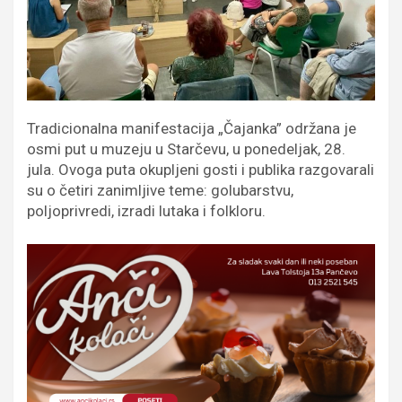
Tradicionalna manifestacija „Čajanka” održana je
osmi put u muzeju u Starčevu, u ponedeljak, 28.
jula. Ovoga puta okupljeni gosti i publika razgovarali
su o četiri zanimljive teme: golubarstvu,
poljoprivredi, izradi lutaka i folkloru.