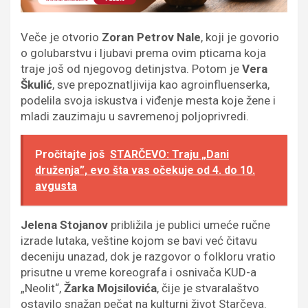
Veče je otvorio
Zoran Petrov Nale
, koji je govorio
o golubarstvu i ljubavi prema ovim pticama koja
traje još od njegovog detinjstva. Potom je
Vera
Škulić
, sve prepoznatljivija kao agroinfluenserka,
podelila svoja iskustva i viđenje mesta koje žene i
mladi zauzimaju u savremenoj poljoprivredi.
Pročitajte još
STARČEVO: Traju „Dani
druženja”, evo šta vas očekuje od 4. do 10.
avgusta
Jelena Stojanov
približila je publici umeće ručne
izrade lutaka, veštine kojom se bavi već čitavu
deceniju unazad, dok je razgovor o folkloru vratio
prisutne u vreme koreografa i osnivača KUD-a
„Neolit“,
Žarka Mojsilovića
, čije je stvaralaštvo
ostavilo snažan pečat na kulturni život Starčeva.