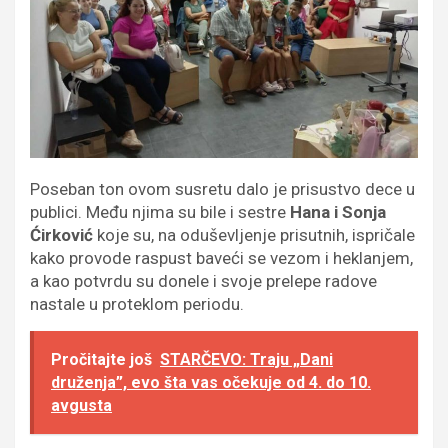
Poseban ton ovom susretu dalo je prisustvo dece u
publici. Među njima su bile i sestre
Hana i Sonja
Ćirković
koje su, na oduševljenje prisutnih, ispričale
kako provode raspust baveći se vezom i heklanjem,
a kao potvrdu su donele i svoje prelepe radove
nastale u proteklom periodu.
Pročitajte još
STARČEVO: Traju „Dani
druženja”, evo šta vas očekuje od 4. do 10.
avgusta