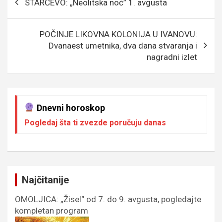
STARČEVO: „Neolitska noć” 1. avgusta
o
g
g
A
чланка
o
e
er
p
POČINJE LIKOVNA KOLONIJA U IVANOVU:
k
p
Dvanaest umetnika, dva dana stvaranja i
nagradni izlet
Dnevni horoskop
Pogledaj šta ti zvezde poručuju danas
Najčitanije
OMOLJICA: „Žisel“ od 7. do 9. avgusta, pogledajte
kompletan program