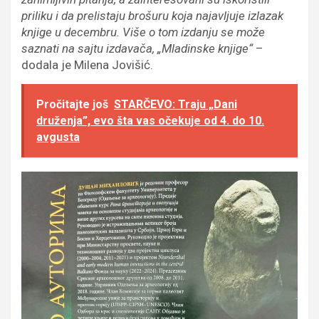
priliku i da prelistaju brošuru koja najavljuje izlazak
knjige u decembru. Više o tom izdanju se može
saznati na sajtu izdavača, „Mladinske knjige“
–
dodala je Milena Jovišić.
Pročitajte još
STARČEVO: Traju „Dani
druženja”, evo šta vas očekuje od 4. do 10.
avgusta