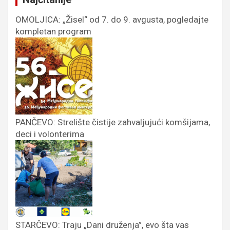
OMOLJICA: „Žisel“ od 7. do 9. avgusta, pogledajte
kompletan program
PANČEVO: Strelište čistije zahvaljujući komšijama,
deci i volonterima
STARČEVO: Traju „Dani druženja”, evo šta vas