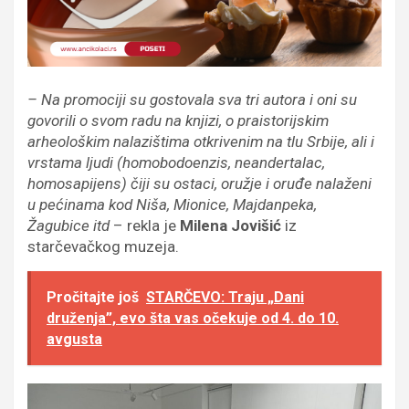
– Na promociji su gostovala sva tri autora i oni su
govorili o svom radu na knjizi, o praistorijskim
arheološkim nalazištima otkrivenim na tlu Srbije, ali i
vrstama ljudi (homobodoenzis, neandertalac,
homosapijens) čiji su ostaci, oružje i oruđe nalaženi
u pećinama kod Niša, Mionice, Majdanpeka,
Žagubice itd
– rekla je
Milena Jovišić
iz
starčevačkog muzeja.
Pročitajte još
STARČEVO: Traju „Dani
druženja”, evo šta vas očekuje od 4. do 10.
avgusta