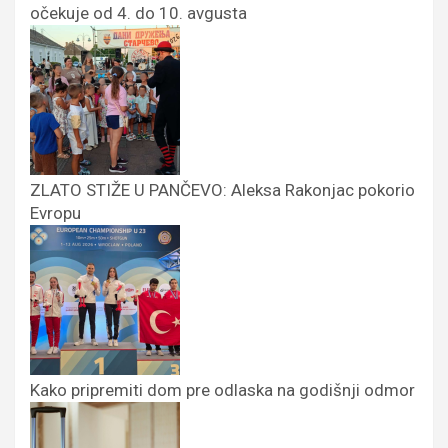
očekuje od 4. do 10. avgusta
ZLATO STIŽE U PANČEVO: Aleksa Rakonjac pokorio
Evropu
Kako pripremiti dom pre odlaska na godišnji odmor