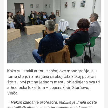
Kako su istakli autori, značaj ove monografije je u
tome što je namenjena širokoj čitalačkoj publici i
što su prvi put na jednom mestu objedinjena sva tri
arheološka lokaliteta – Lepenski vir, Starčevo,
Vinča.
– Nakon izlaganja profesora, publika je imala dosta
zanimljivih pitanja, a zainteresovani su iskoristili