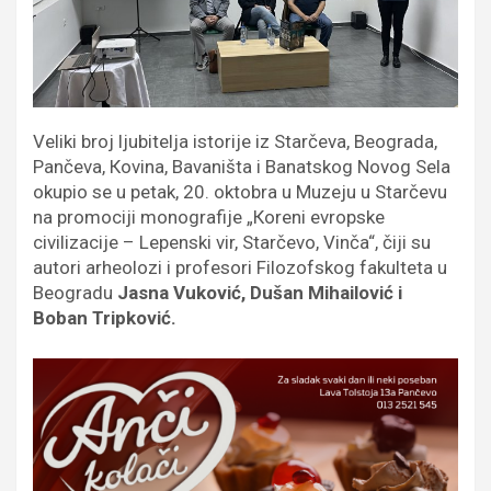
Veliki broj ljubitelja istorije iz Starčeva, Beograda,
Pančeva, Кovina, Bavaništa i Banatskog Novog Sela
okupio se u petak, 20. oktobra u Muzeju u Starčevu
na promociji monografije „Кoreni evropske
civilizacije – Lepenski vir, Starčevo, Vinča“, čiji su
autori arheolozi i profesori Filozofskog fakulteta u
Beogradu
Jasna Vuković, Dušan Mihailović i
Boban Tripković.