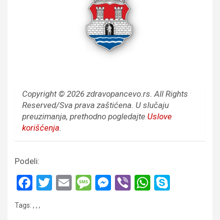
Copyright © 2026 zdravopancevo.rs. All Rights
Reserved/Sva prava zaštićena.
U slučaju
preuzimanja, prethodno pogledajte
Uslove
korišćenja
.
Podeli:
F
T
E
M
M
Vi
W
S
a
wi
m
es
es
b
h
ky
Tags:
,
,
,
ce
tt
ail
s
se
er
at
p