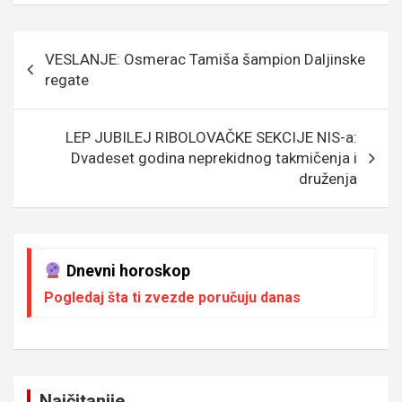
b
er
a
n
s
e
o
g
g
A
Кретање
VESLANJE: Osmerac Tamiša šampion Daljinske
o
e
er
p
чланка
regate
k
p
LEP JUBILEJ RIBOLOVAČKE SEKCIJE NIS-a:
Dvadeset godina neprekidnog takmičenja i
druženja
Dnevni horoskop
Pogledaj šta ti zvezde poručuju danas
Najčitanije