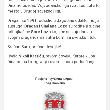
Dinamo osvojio Vojvođansku ligu i zauzeo četvrto
mesto u Drugoj saveznoj ligi.
Dragan se 1991. odselio u Jagodinu odakle mu je
supruga.
Dragan i Slađana Lozo
su roditelji sjajne
odbojkašice
Sare Lozo
koja će se zajedno sa
svojim drugaricama sutra boriti za svetsku titulu.
Srećno Saro, srećno devojke!
Hvala
Nikoli Krstiću
, prvom čoveku Karate kluba
Dinamo na fotografiji i ovom lepom podsećanju.