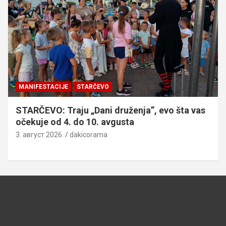
MANIFESTACIJE
STARČEVO
STARČEVO: Traju „Dani druženja”, evo šta vas
očekuje od 4. do 10. avgusta
3. август 2026.
dakicorama