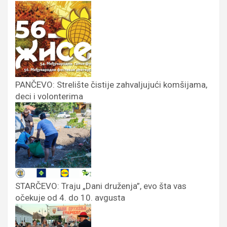
PANČEVO: Strelište čistije zahvaljujući komšijama,
deci i volonterima
STARČEVO: Traju „Dani druženja”, evo šta vas
očekuje od 4. do 10. avgusta