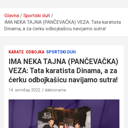
Glavna
Sportski duh
IMA NEKA TAJNA (PANČEVAČKA) VEZA: Tata karatista
Dinama, a za ćerku odbojkašicu navijamo sutra!
KARATE
ODBOJKA
SPORTSKI DUH
IMA NEKA TAJNA (PANČEVAČKA)
VEZA: Tata karatista Dinama, a za
ćerku odbojkašicu navijamo sutra!
14. октобар 2022.
dakicorama