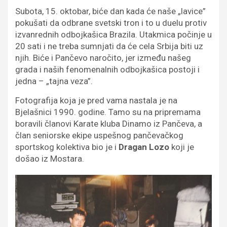
Subota, 15. oktobar, biće dan kada će naše „lavice”
pokušati da odbrane svetski tron i to u duelu protiv
izvanrednih odbojkašica Brazila. Utakmica počinje u
20 sati i ne treba sumnjati da će cela Srbija biti uz
njih. Biće i Pančevo naročito, jer između našeg
grada i naših fenomenalnih odbojkašica postoji i
jedna – „tajna veza”.
Fotografija koja je pred vama nastala je na
Bjelašnici 1990. godine. Tamo su na pripremama
boravili članovi Karate kluba Dinamo iz Pančeva, a
član seniorske ekipe uspešnog pančevačkog
sportskog kolektiva bio je i
Dragan Lozo
koji je
došao iz Mostara.