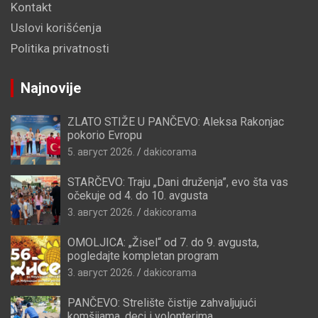
Kontakt
Uslovi korišćenja
Politika privatnosti
Najnovije
ZLATO STIŽE U PANČEVO: Aleksa Rakonjac
pokorio Evropu
5. август 2026.
dakicorama
STARČEVO: Traju „Dani druženja”, evo šta vas
očekuje od 4. do 10. avgusta
3. август 2026.
dakicorama
OMOLJICA: „Žisel“ od 7. do 9. avgusta,
pogledajte kompletan program
3. август 2026.
dakicorama
PANČEVO: Strelište čistije zahvaljujući
komšijama, deci i volonterima