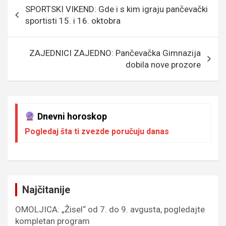
o
g
g
A
Кретање
SPORTSKI VIKEND: Gde i s kim igraju pančevački
o
e
er
p
чланка
sportisti 15. i 16. oktobra
k
p
ZAJEDNICI ZAJEDNO: Pančevačka Gimnazija
dobila nove prozore
Dnevni horoskop
Pogledaj šta ti zvezde poručuju danas
Najčitanije
OMOLJICA: „Žisel“ od 7. do 9. avgusta, pogledajte
kompletan program