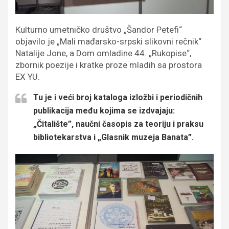
Кulturno umetničko društvo „Šandor Petefi“
objavilo je „Mali mađarsko-srpski slikovni rečnik“
Natalije Jone, a Dom omladine 44. „Rukopise“,
zbornik poezije i kratke proze mladih sa prostora
EX YU.
Tu je i veći broj kataloga izložbi i periodičnih
publikacija među kojima se izdvajaju:
„Čitalište”, naučni časopis za teoriju i praksu
bibliotekarstva i „Glasnik muzeja Banata”.