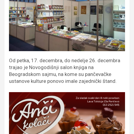
Od petka, 17. decembra, do nedelje 26. decembra
trajao je Novogodišnji salon knjiga na
Beogradskom sajmu, na kome su pančevačke
ustanove kulture ponovo imale zajednički štand.