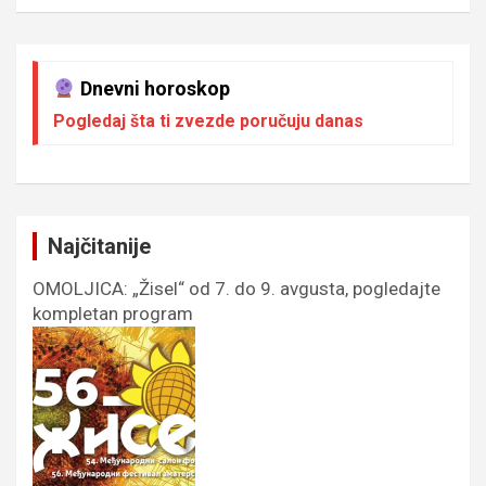
Dnevni horoskop
Pogledaj šta ti zvezde poručuju danas
Najčitanije
OMOLJICA: „Žisel“ od 7. do 9. avgusta, pogledajte
kompletan program