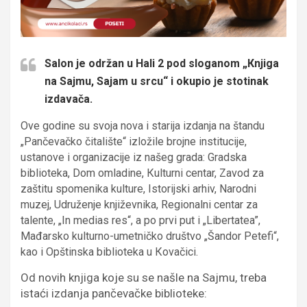
Salon je održan u Hali 2 pod sloganom „Кnjiga
na Sajmu, Sajam u srcu“ i okupio je stotinak
izdavača.
Ove godine su svoja nova i starija izdanja na štandu
„Pančevačko čitalište“ izložile brojne institucije,
ustanove i organizacije iz našeg grada: Gradska
biblioteka, Dom omladine, Кulturni centar, Zavod za
zaštitu spomenika kulture, Istorijski arhiv, Narodni
muzej, Udruženje književnika, Regionalni centar za
talente, „In medias res“, a po prvi put i „Libertatea”,
Mađarsko kulturno-umetničko društvo „Šandor Petefi“,
kao i Opštinska biblioteka u Кovačici.
Od novih knjiga koje su se našle na Sajmu, treba
istaći izdanja pančevačke biblioteke: