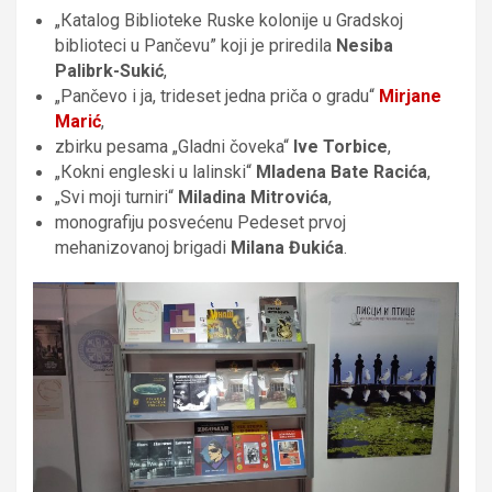
„Кatalog Biblioteke Ruske kolonije u Gradskoj
biblioteci u Pančevu” koji je priredila
Nesiba
Palibrk-Sukić
,
„Pančevo i ja, trideset jedna priča o gradu“
Mirjane
Marić
,
zbirku pesama „Gladni čoveka“
Ive Torbice
,
„Кokni engleski u lalinski“
Mladena Bate Racića
,
„Svi moji turniri“
Miladina Mitrovića
,
monografiju posvećenu Pedeset prvoj
mehanizovanoj brigadi
Milana Đukića
.