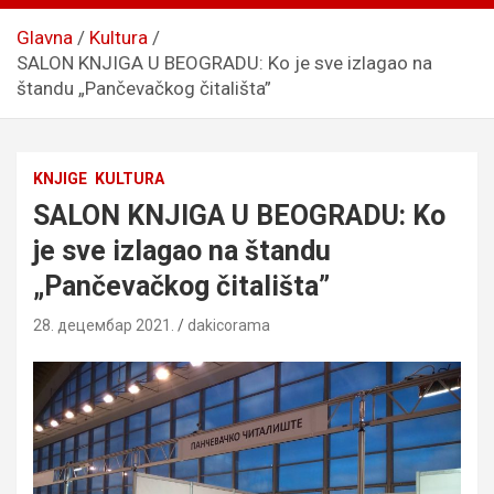
Glavna
Kultura
SALON KNJIGA U BEOGRADU: Ko je sve izlagao na
štandu „Pančevačkog čitališta”
KNJIGE
KULTURA
SALON KNJIGA U BEOGRADU: Ko
je sve izlagao na štandu
„Pančevačkog čitališta”
28. децембар 2021.
dakicorama