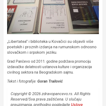
„Libertatea” i biblioteka u Кovačici su objavili više
poetskih i proznih izdanja na rumunskom odnosno
slovačkom i srpskom jeziku.
Grad Pančevo od 2011. godine podržava promociju
izdavačke delatnosti ustanova kulture i organizacija
civilnog sektora na Beogradskom sajmu.
Tekst i fotografije:
Goran Trailović
Copyright © 2026 zdravopancevo.rs. All Rights
Reserved/Sva prava zaštićena.
U slučaju
preuzimanja, prethodno pogledajte
Uslove