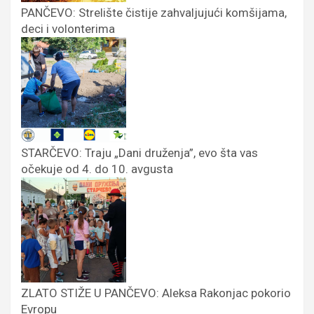
PANČEVO: Strelište čistije zahvaljujući komšijama,
deci i volonterima
STARČEVO: Traju „Dani druženja”, evo šta vas
očekuje od 4. do 10. avgusta
ZLATO STIŽE U PANČEVO: Aleksa Rakonjac pokorio
Evropu