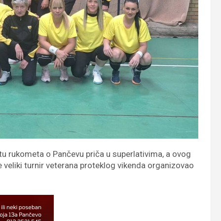
tu rukometa o Pančevu priča u superlativima, a ovog
e veliki turnir veterana proteklog vikenda organizovao