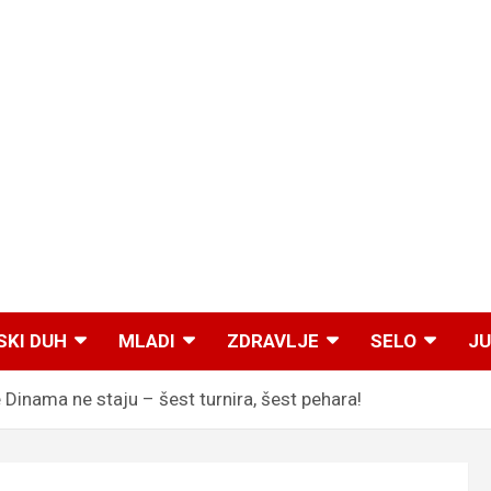
SKI DUH
MLADI
ZDRAVLJE
SELO
JU
inama ne staju – šest turnira, šest pehara!