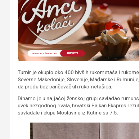
Turnir je okupio oko 400 bivših rukometaša i rukomet
Severne Makedonije, Slovenije, Mađarske i Rumunije,
da prođu bez pančevačkih rukometašica.
Dinamo je u najjačoj ženskoj grupi savladao rumuns
uvek nezgodnog rivala, hrvatski Balkan Ekspres rezu
savladale i ekipu Moslavine iz Kutine sa 7:5.