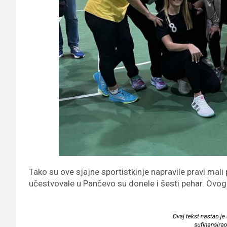
Tako su ove sjajne sportistkinje napravile pravi mal
učestvovale u Pančevo su donele i šesti pehar. Ovoga