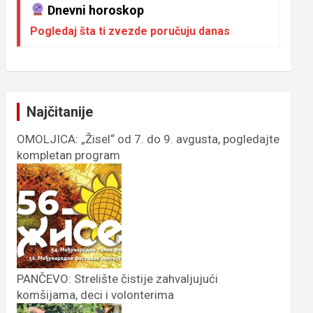
Dnevni horoskop
Pogledaj šta ti zvezde poručuju danas
Najčitanije
OMOLJICA: „Žisel“ od 7. do 9. avgusta, pogledajte
kompletan program
PANČEVO: Strelište čistije zahvaljujući
komšijama, deci i volonterima