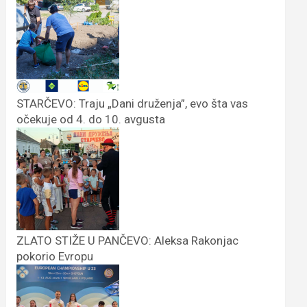
STARČEVO: Traju „Dani druženja”, evo šta vas
očekuje od 4. do 10. avgusta
ZLATO STIŽE U PANČEVO: Aleksa Rakonjac
pokorio Evropu