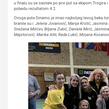
u finalu su se sastale po prvi put sa ekipom Trogira i
pobedu rezultatom 4:2.
Ovoga puta Dinamo je imao najboljeg levog beka tu
branile su i:
Jelena Jovanović, Marija Krstić, Jasmina 
Snežana Milićev, Biljana Zubić, Daniela Mirić, Jasmina
Majstorović, Marika Aliti, Rada Lukić, Mirjana Kosanov