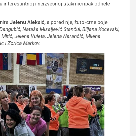
 u interesantnoj i neizvesnoj utakmici ipak odnele
rnira
Jelenu Aleksić,
a pored nje, žuto-crne boje
Dangubić, Nataša Misaljević Stančul, Biljana Kocevski,
 Mitić, Jelena Vuleta, Jelena Narančić, Milena
ić i Zorica Markov
.