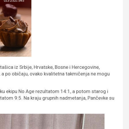
ašica iz Srbije, Hrvatske, Bosne i Hercegovine,
 a po običaju, ovako kvalitetna takmičenja ne mogu
ku ekipu No Age rezultatom 14:1, a potom starog i
ltatom 9:5. Na kraju grupnih nadmetanja, Pančevke su