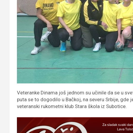
Veteranke Dinama još jednom su učinile da se u sve
puta se to dogodilo u Bačkoj, na severu Srbije, gde j
veteranski rukometni klub Stara škola iz Subotice.