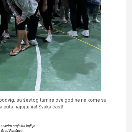
i podvig: sa šestog turnira ove godine na kome su
 puta najsjajniji! Svaka čast!