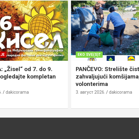
JE
EKO SVE(S)T
„Žisel“ od 7. do 9.
PANČEVO: Strelište čist
pogledajte kompletan
zahvaljujući komšijama,
volonterima
.
dakicorama
3. август 2026.
dakicorama