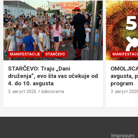
MANIFESTACIJE
STARČEVO
MANIFESTACI
STARČEVO: Traju „Dani
OMOLJICA: 
druženja”, evo šta vas očekuje od
avgusta, 
4. do 10. avgusta
program
3. август 2026.
dakicorama
3. август 2026
Impresum