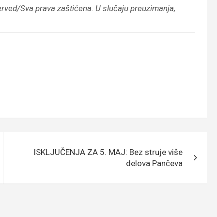
erved/Sva prava zaštićena.
U slučaju preuzimanja,
ISKLJUČENJA ZA 5. MAJ: Bez struje više
delova Pančeva