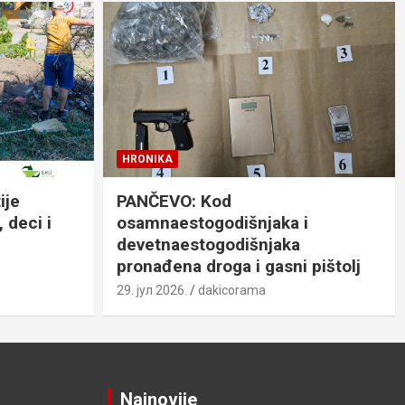
HRONIKA
ije
PANČEVO: Kod
 deci i
osamnaestogodišnjaka i
devetnaestogodišnjaka
pronađena droga i gasni pištolj
29. јул 2026.
dakicorama
Najnovije