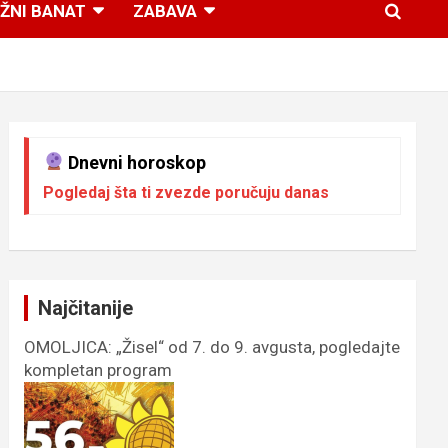
ŽNI BANAT
ZABAVA
Dnevni horoskop
Pogledaj šta ti zvezde poručuju danas
Najčitanije
OMOLJICA: „Žisel“ od 7. do 9. avgusta, pogledajte
kompletan program