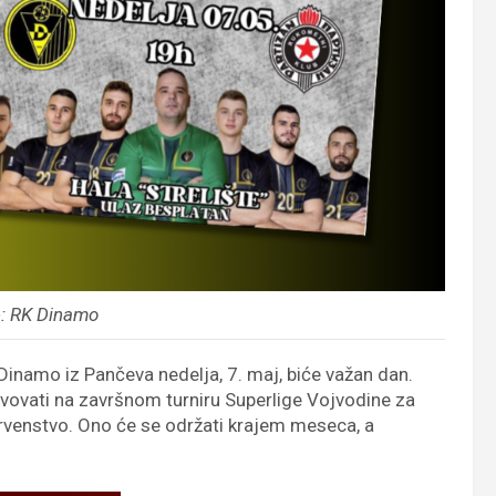
e: RK Dinamo
inamo iz Pančeva nedelja, 7. maj, biće važan dan.
tvovati na završnom turniru Superlige Vojvodine za
prvenstvo. Ono će se održati krajem meseca, a