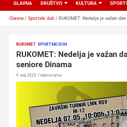
GLAVNA
DRUŠTVO
KULTURA
SPORT
Glavna
Sportski duh
RUKOMET: Nedelja je važan dan 
RUKOMET
SPORTSKI DUH
RUKOMET: Nedelja je važan da
seniore Dinama
4. мај 2023.
dakicorama