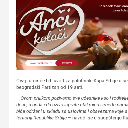
Ovaj turnir će biti uvod za polufinale Kupa Srbije u 
beogradski Partizan od 19 sati.
– Ovom prilikom pozivamo sve učesnike kao i roditelje
decu, a onda i da uživo isprate utakmicu između nama 
biće održani u skladu sa uslovima i obavezama koje 
teritoriji Republike Srbije
– navodi se u saopštenju R