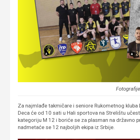
Fotografij
Za najmlađe takmičare i seniore Rukometnog kluba D
Deca će od 10 sati u Hali sportova na Strelištu učes
kategoriju M 12 i boriće se za plasman na državno 
nadmetaće se 12 najboljih ekipa iz Srbije.