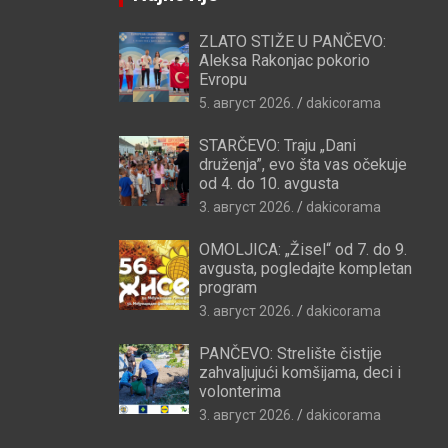
ZLATO STIŽE U PANČEVO:
Aleksa Rakonjac pokorio
Evropu
5. август 2026.
dakicorama
STARČEVO: Traju „Dani
druženja”, evo šta vas očekuje
od 4. do 10. avgusta
3. август 2026.
dakicorama
OMOLJICA: „Žisel“ od 7. do 9.
avgusta, pogledajte kompletan
program
3. август 2026.
dakicorama
PANČEVO: Strelište čistije
zahvaljujući komšijama, deci i
volonterima
3. август 2026.
dakicorama