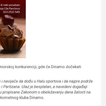
seniorskoj konkurenciji, gde će Dinamo dočekati
 i navijače da dođu u Halu sportova i da najpre podrže
i Partizana. Ulaz je besplatan, a navedeni događaji
su propisane Zakonom o obeležavanju dana žalosti na
ukometnog kluba Dinamo.