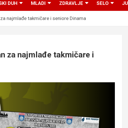
SKI DUH
MLADI
ZDRAVLJE
SELO
JU
za najmlađe takmičare i seniore Dinama
n za najmlađe takmičare i