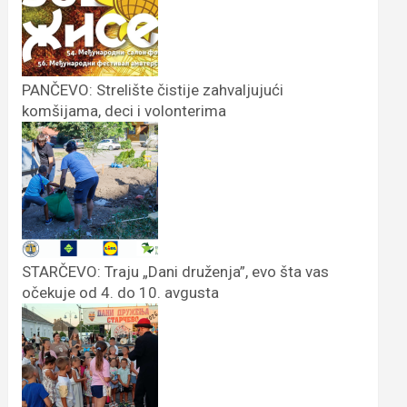
PANČEVO: Strelište čistije zahvaljujući
komšijama, deci i volonterima
STARČEVO: Traju „Dani druženja”, evo šta vas
očekuje od 4. do 10. avgusta