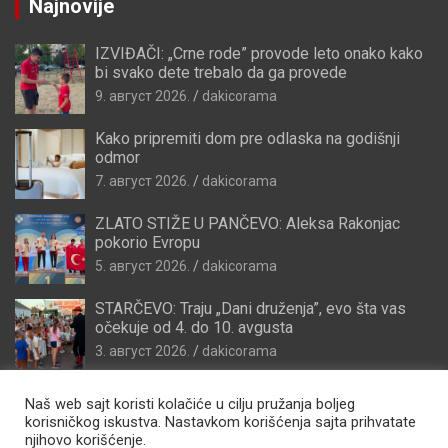
Najnovije
IZVIĐAČI: „Crne rode” provode leto onako kako
bi svako dete trebalo da ga provede
9. август 2026.
dakicorama
Kako pripremiti dom pre odlaska na godišnji
odmor
7. август 2026.
dakicorama
ZLATO STIŽE U PANČEVO: Aleksa Rakonjac
pokorio Evropu
5. август 2026.
dakicorama
STARČEVO: Traju „Dani druženja”, evo šta vas
očekuje od 4. do 10. avgusta
3. август 2026.
dakicorama
Naš web sajt koristi kolačiće u cilju pružanja boljeg
korisničkog iskustva. Nastavkom korišćenja sajta prihvatate
njihovo korišćenje.