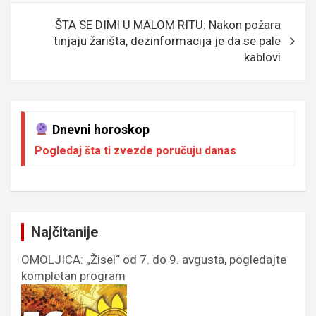
k
p
ŠTA SE DIMI U MALOM RITU: Nakon požara
tinjaju žarišta, dezinformacija je da se pale
kablovi
Dnevni horoskop
Pogledaj šta ti zvezde poručuju danas
Najčitanije
OMOLJICA: „Žisel“ od 7. do 9. avgusta, pogledajte
kompletan program