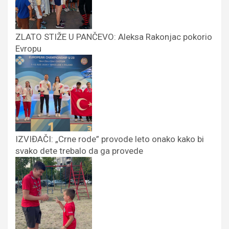
ZLATO STIŽE U PANČEVO: Aleksa Rakonjac pokorio
Evropu
IZVIĐAČI: „Crne rode” provode leto onako kako bi
svako dete trebalo da ga provede