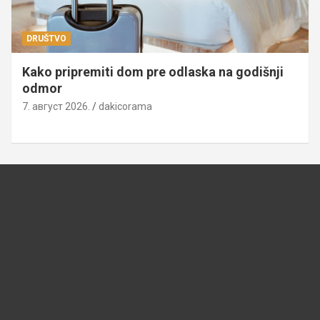
DRUŠTVO
Kako pripremiti dom pre odlaska na godišnji
odmor
7. август 2026.
dakicorama