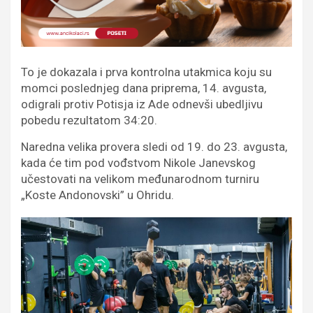
To je dokazala i prva kontrolna utakmica koju su
momci poslednjeg dana priprema, 14. avgusta,
odigrali protiv Potisja iz Ade odnevši ubedljivu
pobedu rezultatom 34:20.
Naredna velika provera sledi od 19. do 23. avgusta,
kada će tim pod vođstvom Nikole Janevskog
učestovati na velikom međunarodnom turniru
„Koste Andonovski” u Ohridu.