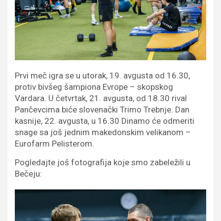
Prvi meč igra se u utorak, 19. avgusta od 16.30,
protiv bivšeg šampiona Evrope – skopskog
Vardara. U četvrtak, 21. avgusta, od 18.30 rival
Pančevcima biće slovenački Trimo Trebnje. Dan
kasnije, 22. avgusta, u 16.30 Dinamo će odmeriti
snage sa još jednim makedonskim velikanom –
Eurofarm Pelisterom.
Pogledajte još fotografija koje smo zabeležili u
Bečeju: