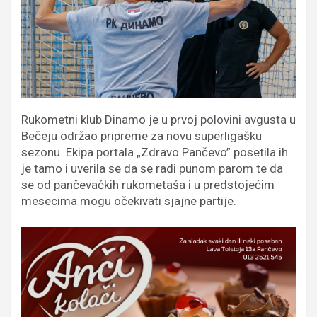
Rukometni klub Dinamo je u prvoj polovini avgusta u
Bečeju održao pripreme za novu superligašku
sezonu. Ekipa portala „Zdravo Pančevo” posetila ih
je tamo i uverila se da se radi punom parom te da
se od pančevačkih rukometaša i u predstojećim
mesecima mogu očekivati sjajne partije.