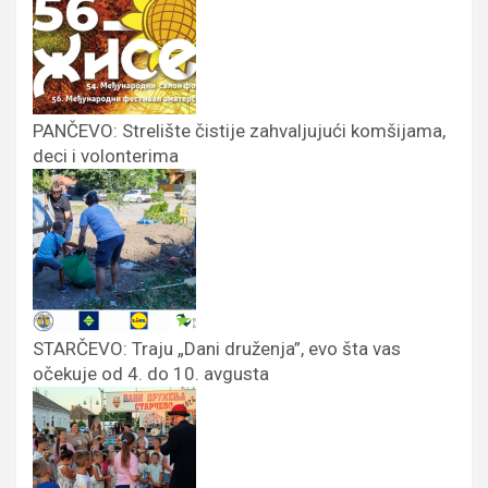
PANČEVO: Strelište čistije zahvaljujući komšijama,
deci i volonterima
STARČEVO: Traju „Dani druženja”, evo šta vas
očekuje od 4. do 10. avgusta