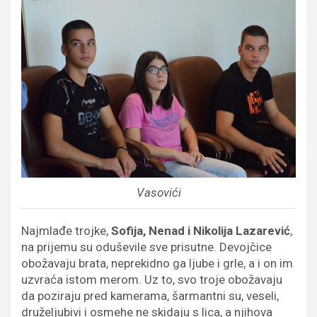
Vasovići
Najmlađe trojke,
Sofija, Nenad i Nikolija Lazarević
,
na prijemu su oduševile sve prisutne. Devojčice
obožavaju brata, neprekidno ga ljube i grle, a i on im
uzvraća istom merom. Uz to, svo troje obožavaju
da poziraju pred kamerama, šarmantni su, veseli,
druželjubivi i osmehe ne skidaju s lica, a njihova