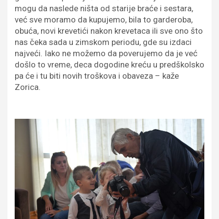
mogu da naslede ništa od starije braće i sestara,
već sve moramo da kupujemo, bila to garderoba,
obuća, novi krevetići nakon krevetaca ili sve ono što
nas čeka sada u zimskom periodu, gde su izdaci
najveći. Iako ne možemo da poverujemo da je već
došlo to vreme, deca dogodine kreću u predškolsko
pa će i tu biti novih troškova i obaveza – kaže
Zorica.