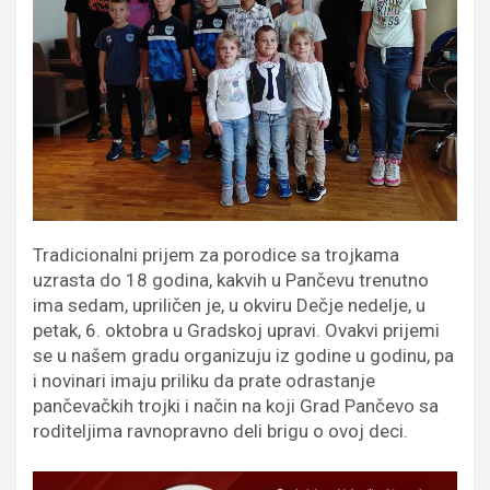
Tradicionalni prijem za porodice sa trojkama
uzrasta do 18 godina, kakvih u Pančevu trenutno
ima sedam, upriličen je, u okviru Dečje nedelje, u
petak, 6. oktobra u Gradskoj upravi. Ovakvi prijemi
se u našem gradu organizuju iz godine u godinu, pa
i novinari imaju priliku da prate odrastanje
pančevačkih trojki i način na koji Grad Pančevo sa
roditeljima ravnopravno deli brigu o ovoj deci.