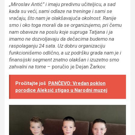
„Miroslav Antić” i imaju predivnu učiteljicu, a sad
kada su veći, sami odlaze na treninge i sami se
vraćaju, što nam je olakšavajuća okolnost. Ranije
smo i oko toga morali da se organizujemo, pri čemu
nam obaveze na poslu koje supruga Tatjana i ja
imamo ne dozvoljavaju da dečacima budemo na
raspolaganju 24 sata. Uz dobru organizaciju
funkcionišemo odlično, a uz podršku grada nam je i
finansijski segment znatno olakšan i izuzetno smo
zahvalni na tome
– poručio je Dejan Žarkov.
Pročitajte još
PANČEVO: Vredan poklon
porodice Aleksić stigao u Narodni muzej