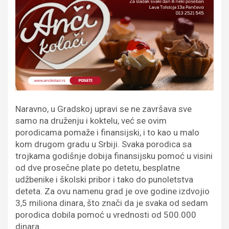
Naravno, u Gradskoj upravi se ne završava sve
samo na druženju i koktelu, već se ovim
porodicama pomaže i finansijski, i to kao u malo
kom drugom gradu u Srbiji. Svaka porodica sa
trojkama godišnje dobija finansijsku pomoć u visini
od dve prosečne plate po detetu, besplatne
udžbenike i školski pribor i tako do punoletstva
deteta. Za ovu namenu grad je ove godine izdvojio
3,5 miliona dinara, što znači da je svaka od sedam
porodica dobila pomoć u vrednosti od 500.000
dinara.