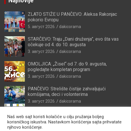
Najnovije
ZLATO STIŽE U PANČEVO: Aleksa Rakonjac
pokorio Evropu
5. август 2026.
dakicorama
STARČEVO: Traju „Dani druženja”, evo šta vas
očekuje od 4. do 10. avgusta
3. август 2026.
dakicorama
OMOLJICA: „Žisel“ od 7. do 9. avgusta,
pogledajte kompletan program
3. август 2026.
dakicorama
PANČEVO: Strelište čistije zahvaljujući
komšijama, deci i volonterima
3. август 2026.
dakicorama
Naš web sajt koristi kolačiće u cilju pružanja boljeg
korisničkog iskustva. Nastavkom korišćenja sajta prihvatate
njihovo korišćenje.