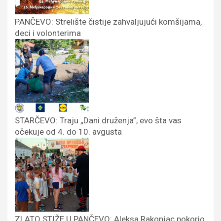
PANČEVO: Strelište čistije zahvaljujući komšijama,
deci i volonterima
STARČEVO: Traju „Dani druženja”, evo šta vas
očekuje od 4. do 10. avgusta
ZLATO STIŽE U PANČEVO: Aleksa Rakonjac pokorio