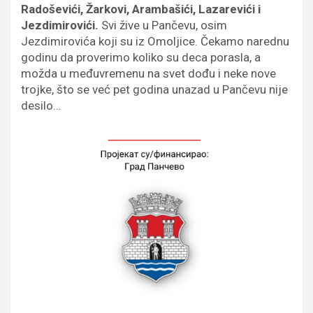
Radoševići, Žarkovi, Arambašići, Lazarevići i
Jezdimirovići.
Svi žive u Pančevu, osim
Jezdimirovića koji su iz Omoljice. Čekamo narednu
godinu da proverimo koliko su deca porasla, a
možda u međuvremenu na svet dođu i neke nove
trojke, što se već pet godina unazad u Pančevu nije
desilo…