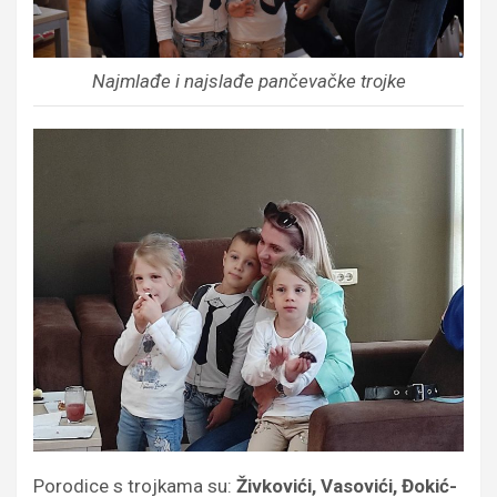
Najmlađe i najslađe pančevačke trojke
Porodice s trojkama su:
Živkovići, Vasovići, Đokić-