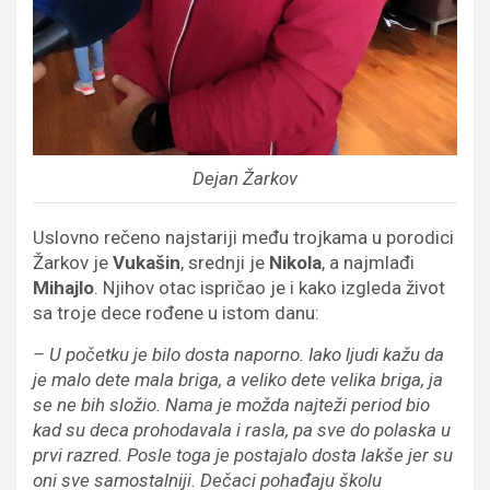
Dejan Žarkov
Uslovno rečeno najstariji među trojkama u porodici
Žarkov je
Vukašin
, srednji je
Nikola
, a najmlađi
Mihajlo
. Njihov otac ispričao je i kako izgleda život
sa troje dece rođene u istom danu:
– U početku je bilo dosta naporno. Iako ljudi kažu da
je malo dete mala briga, a veliko dete velika briga, ja
se ne bih složio. Nama je možda najteži period bio
kad su deca prohodavala i rasla, pa sve do polaska u
prvi razred. Posle toga je postajalo dosta lakše jer su
oni sve samostalniji. Dečaci pohađaju školu