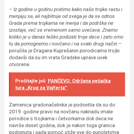
– Iz godine u godinu pratimo kako naše trojke rastu i
menjaju se, ali najbitnije od svega je da se odnos
Grada prema trojkama ne menja i da podrška ne
izostaje, već se vremenom samo uvećava. Znamo
koliko je u danas teško podizati troje dece i zato smo
tu da pomognemo i novčano i na svaki drugi način
–
poručila je Dragana Kuprešanin porodicama trojki
dodavši da su im vrata Gradske uprave uvek
otvorena.
Pročitajte još
PANČEVO: Održana pešačka
tura „Krug za Vajferta”
Zamenica gradonačelnika je podsetila da su do
2019. godine pravo na novčanu naknadu imale
porodice s trojkama i četvorkama dok deca ne
navrše deset godina, dok je nakon toga granica
podignuta i sada pomoć stiže sve do punoletstva