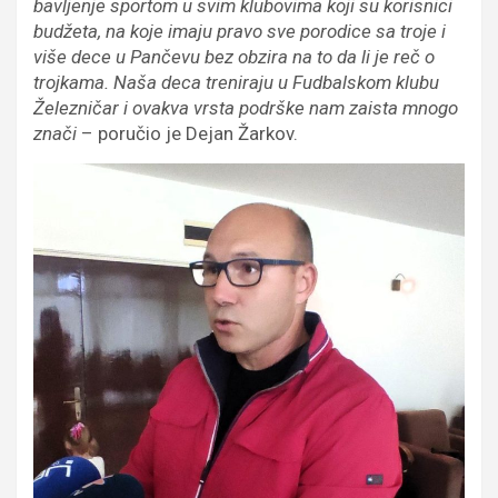
bavljenje sportom u svim klubovima koji su korisnici
budžeta, na koje imaju pravo sve porodice sa troje i
više dece u Pančevu bez obzira na to da li je reč o
trojkama. Naša deca treniraju u Fudbalskom klubu
Železničar i ovakva vrsta podrške nam zaista mnogo
znači
– poručio je Dejan Žarkov.