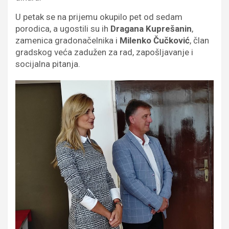
U petak se na prijemu okupilo pet od sedam
porodica, a ugostili su ih
Dragana Kuprešanin
,
zamenica gradonačelnika i
Milenko Čučković
, član
gradskog veća zadužen za rad, zapošljavanje i
socijalna pitanja.