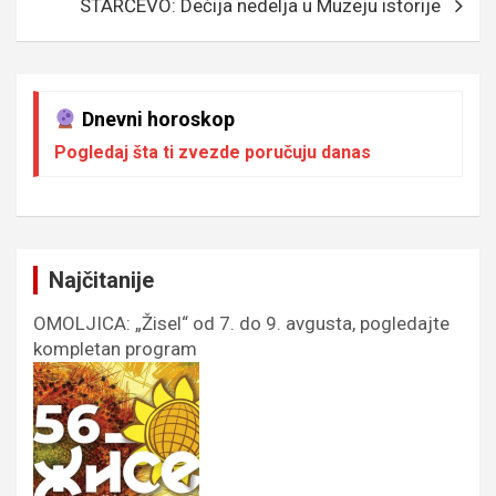
STARČEVO: Dečija nedelja u Muzeju istorije
Dnevni horoskop
Pogledaj šta ti zvezde poručuju danas
Najčitanije
OMOLJICA: „Žisel“ od 7. do 9. avgusta, pogledajte
kompletan program