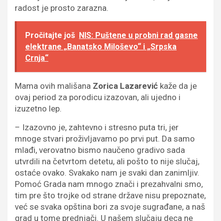
radost je prosto zarazna.
Pročitajte još
NIS: Puštene u probni rad gasne
elektrane „Banatsko Miloševo“ i „Srpska
Crnja“
Mama ovih mališana
Zorica Lazarević
kaže da je
ovaj period za porodicu izazovan, ali ujedno i
izuzetno lep.
– Izazovno je, zahtevno i stresno puta tri, jer
mnoge stvari proživljavamo po prvi put. Da samo
mlađi, verovatno bismo naučeno gradivo sada
utvrdili na četvrtom detetu, ali pošto to nije slučaj,
ostaće ovako. Svakako nam je svaki dan zanimljiv.
Pomoć Grada nam mnogo znači i prezahvalni smo,
tim pre što trojke od strane države nisu prepoznate,
već se svaka opština bori za svoje sugrađane, a naš
grad u tome prednjači. U našem slučaju deca ne