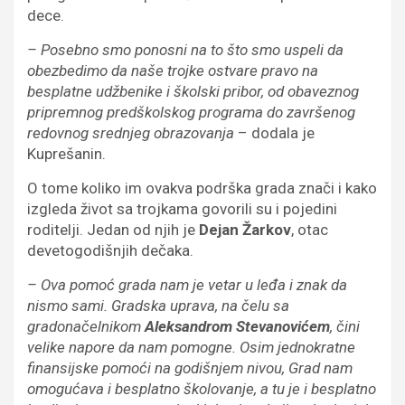
dece.
– Posebno smo ponosni na to što smo uspeli da
obezbedimo da naše trojke ostvare pravo na
besplatne udžbenike i školski pribor, od obaveznog
pripremnog predškolskog programa do završenog
redovnog srednjeg obrazovanja
– dodala je
Kuprešanin.
O tome koliko im ovakva podrška grada znači i kako
izgleda život sa trojkama govorili su i pojedini
roditelji. Jedan od njih je
Dejan Žarkov
, otac
devetogodišnjih dečaka.
– Ova pomoć grada nam je vetar u leđa i znak da
nismo sami. Gradska uprava, na čelu sa
gradonačelnikom
Aleksandrom Stevanovićem
, čini
velike napore da nam pomogne. Osim jednokratne
finansijske pomoći na godišnjem nivou, Grad nam
omogućava i besplatno školovanje, a tu je i besplatno