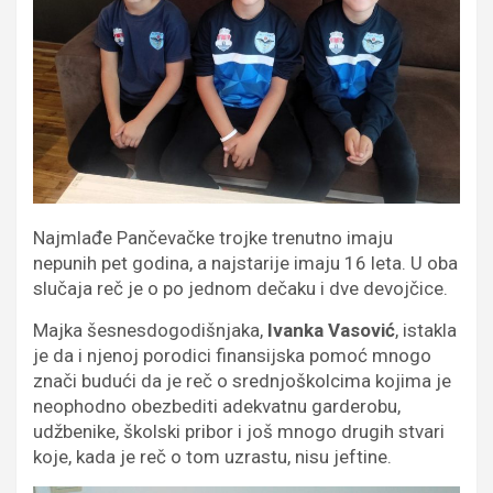
Najmlađe Pančevačke trojke trenutno imaju
nepunih pet godina, a najstarije imaju 16 leta. U oba
slučaja reč je o po jednom dečaku i dve devojčice.
Majka šesnesdogodišnjaka,
Ivanka Vasović
, istakla
je da i njenoj porodici finansijska pomoć mnogo
znači budući da je reč o srednjoškolcima kojima je
neophodno obezbediti adekvatnu garderobu,
udžbenike, školski pribor i još mnogo drugih stvari
koje, kada je reč o tom uzrastu, nisu jeftine.