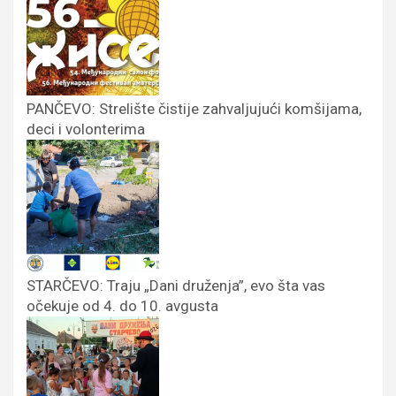
PANČEVO: Strelište čistije zahvaljujući komšijama,
deci i volonterima
STARČEVO: Traju „Dani druženja”, evo šta vas
očekuje od 4. do 10. avgusta