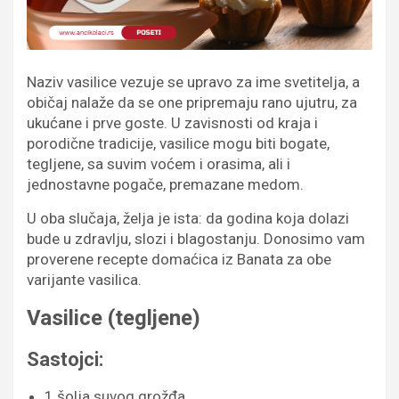
Naziv vasilice vezuje se upravo za ime svetitelja, a
običaj nalaže da se one pripremaju rano ujutru, za
ukućane i prve goste. U zavisnosti od kraja i
porodične tradicije, vasilice mogu biti bogate,
tegljene, sa suvim voćem i orasima, ali i
jednostavne pogače, premazane medom.
U oba slučaja, želja je ista: da godina koja dolazi
bude u zdravlju, slozi i blagostanju. Donosimo vam
proverene recepte domaćica iz Banata za obe
varijante vasilica.
Vasilice (tegljene)
Sastojci:
1 šolja suvog grožđa