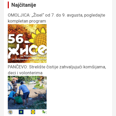
Najčitanije
OMOLJICA: „Žisel“ od 7. do 9. avgusta, pogledajte
kompletan program
PANČEVO: Strelište čistije zahvaljujući komšijama,
deci i volonterima