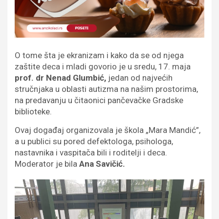
O tome šta je ekranizam i kako da se od njega
zaštite deca i mladi govorio je u sredu, 17. maja
prof. dr Nenad Glumbić,
jedan od najvećih
stručnjaka u oblasti autizma na našim prostorima,
na predavanju u čitaonici pančevačke Gradske
biblioteke.
Ovaj događaj organizovala je škola „Mara Mandić”,
a u publici su pored defektologa, psihologa,
nastavnika i vaspitača bili i roditelji i deca.
Moderator je bila
Ana Savičić.