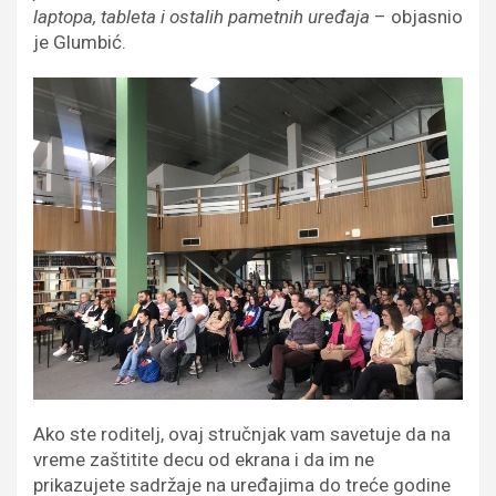
laptopa, tableta i ostalih pametnih uređaja
– objasnio
je Glumbić.
Ako ste roditelj, ovaj stručnjak vam savetuje da na
vreme zaštitite decu od ekrana i da im ne
prikazujete sadržaje na uređajima do treće godine