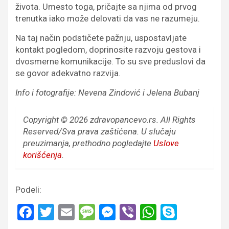
života. Umesto toga, pričajte sa njima od prvog
trenutka iako može delovati da vas ne razumeju.
Na taj način podstičete pažnju, uspostavljate
kontakt pogledom, doprinosite razvoju gestova i
dvosmerne komunikacije. To su sve preduslovi da
se govor adekvatno razvija.
Info i fotografije: Nevena Zindović i Jelena Bubanj
Copyright © 2026 zdravopancevo.rs. All Rights
Reserved/Sva prava zaštićena.
U slučaju
preuzimanja, prethodno pogledajte
Uslove
korišćenja
.
Podeli:
F
T
E
M
M
Vi
W
S
a
wi
m
es
es
b
h
ky