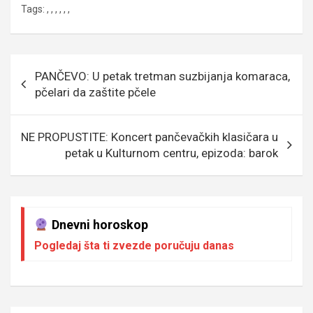
Tags:
,
,
,
,
,
,
ce
tt
ail
s
se
er
at
p
b
er
a
n
s
e
o
g
g
A
Кретање
PANČEVO: U petak tretman suzbijanja komaraca,
o
e
er
p
чланка
pčelari da zaštite pčele
k
p
NE PROPUSTITE: Koncert pančevačkih klasičara u
petak u Kulturnom centru, epizoda: barok
Dnevni horoskop
Pogledaj šta ti zvezde poručuju danas