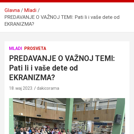
Glavna
Mladi
PREDAVANJE O VAŽNOJ TEMI: Pati li i vaše dete od
EKRANIZMA?
MLADI
PROSVETA
PREDAVANJE O VAŽNOJ TEMI:
Pati li i vaše dete od
EKRANIZMA?
18. мај 2023.
dakicorama