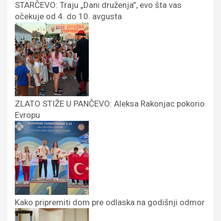
STARČEVO: Traju „Dani druženja”, evo šta vas
očekuje od 4. do 10. avgusta
ZLATO STIŽE U PANČEVO: Aleksa Rakonjac pokorio
Evropu
Kako pripremiti dom pre odlaska na godišnji odmor