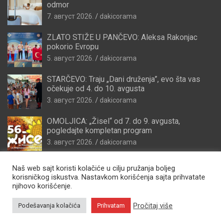
odmor
7. август 2026.
dakicorama
ZLATO STIŽE U PANČEVO: Aleksa Rakonjac
pokorio Evropu
5. август 2026.
dakicorama
STARČEVO: Traju „Dani druženja”, evo šta vas
očekuje od 4. do 10. avgusta
3. август 2026.
dakicorama
OMOLJICA: „Žisel“ od 7. do 9. avgusta,
pogledajte kompletan program
3. август 2026.
dakicorama
Naš web sajt koristi kolačiće u cilju pružanja boljeg
korisničkog iskustva. Nastavkom korišćenja sajta prihvatate
njihovo korišćenje.
Pročitaj više
Podešavanja kolačića
Prihvatam
Copyright © 2026
Zdravo Pančevo