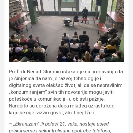
Prof. dr Nenad Glumbić istakao je na predavanju da
je činjenica da nam je razvoj tehnologije i
digitalnog sveta olakšao život, ali da se nepravilnim
„konzumiranjem” svih tih novotarija mogu javiti
poteškoće u komunikaciji i u oblasti pažnje.
Naročito su ugrožena deca mlađeg uzrasta kod
koje se nije razvio govor, ali i tinejdžeri.
– „Ekranizam” ili bolest 21. veka, nastaje usled
prekomerne i nekontrolisane upotrebe telefona,