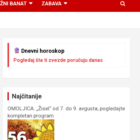
ŽNI BANAT
ZABAVA
Dnevni horoskop
Pogledaj šta ti zvezde poručuju danas
Najčitanije
OMOLJICA: „Žisel“ od 7. do 9. avgusta, pogledajte
kompletan program