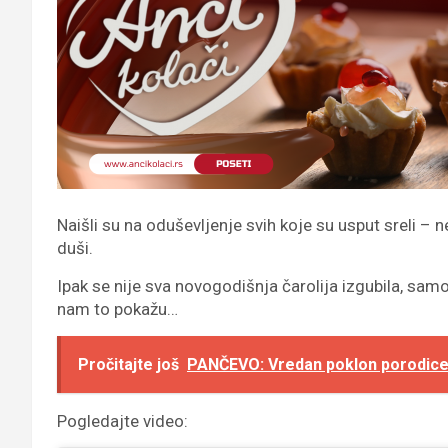
Naišli su na oduševljenje svih koje su usput sreli – n
duši.
Ipak se nije sva novogodišnja čarolija izgubila, sa
nam to pokažu…
Pročitajte još
PANČEVO: Vredan poklon porodice 
Pogledajte video: