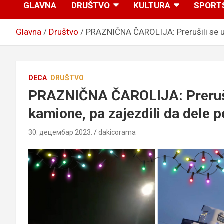
GLAVNA
DRUŠTVO
KULTURA
SPORT
Glavna
Društvo
PRAZNIČNA ČAROLIJA: Prerušili se u D
DECA
DRUŠTVO
PRAZNIČNA ČAROLIJA: Prerušili
kamione, pa zajezdili da dele 
30. децембар 2023.
dakicorama