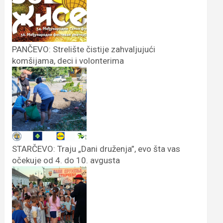
PANČEVO: Strelište čistije zahvaljujući
komšijama, deci i volonterima
STARČEVO: Traju „Dani druženja”, evo šta vas
očekuje od 4. do 10. avgusta