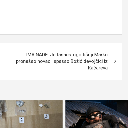
IMA NADE: Jedanaestogodišnji Marko
pronašao novac i spasao Božić devojčici iz
Kačareva