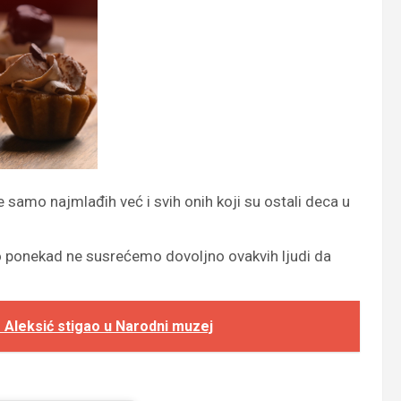
e samo najmlađih već i svih onih koji su ostali deca u
mo ponekad ne susrećemo dovoljno ovakvih ljudi da
Aleksić stigao u Narodni muzej