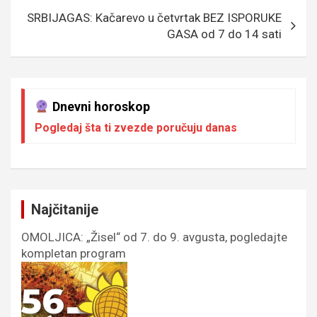
SRBIJAGAS: Kačarevo u četvrtak BEZ ISPORUKE
GASA od 7 do 14 sati
Dnevni horoskop
Pogledaj šta ti zvezde poručuju danas
Najčitanije
OMOLJICA: „Žisel“ od 7. do 9. avgusta, pogledajte
kompletan program