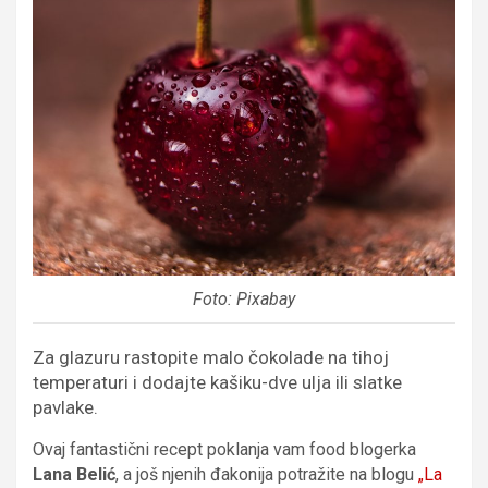
Foto: Pixabay
Za glazuru rastopite malo čokolade na tihoj
temperaturi i dodajte kašiku-dve ulja ili slatke
pavlake.
Ovaj fantastični recept poklanja vam food blogerka
Lana Belić
, a još njenih đakonija potražite na blogu
„La