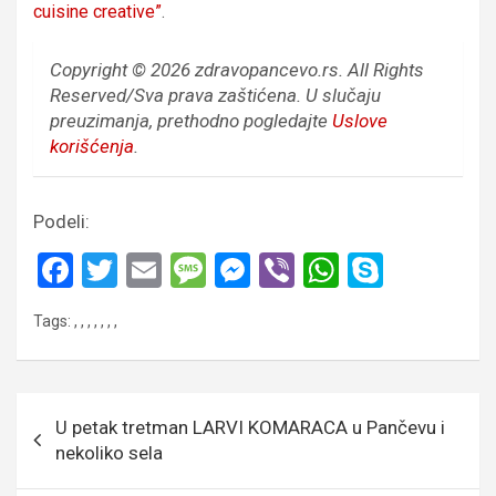
cuisine creative”
.
Copyright © 2026 zdravopancevo.rs. All Rights
Reserved/Sva prava zaštićena.
U slučaju
preuzimanja, prethodno pogledajte
Uslove
korišćenja
.
Podeli:
F
T
E
M
M
Vi
W
S
a
wi
m
es
es
b
h
ky
Tags:
,
,
,
,
,
,
,
ce
tt
ail
s
se
er
at
p
b
er
a
n
s
e
o
g
g
A
Кретање
U petak tretman LARVI KOMARACA u Pančevu i
o
e
er
p
чланка
nekoliko sela
k
p