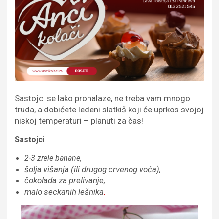
Sastojci se lako pronalaze, ne treba vam mnogo
truda, a dobićete ledeni slatkiš koji će uprkos svojoj
niskoj temperaturi – planuti za čas!
Sastojci
:
2-3 zrele banane,
šolja višanja (ili drugog crvenog voća),
čokolada za prelivanje,
malo seckanih lešnika
.