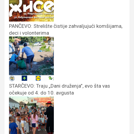
PANČEVO: Strelište čistije zahvaljujući komšijama,
deci i volonterima
STARČEVO: Traju „Dani druženja”, evo šta vas
očekuje od 4. do 10. avgusta