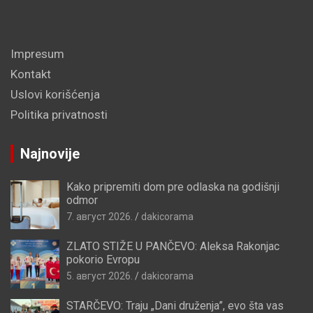
Impresum
Kontakt
Uslovi korišćenja
Politika privatnosti
Najnovije
Kako pripremiti dom pre odlaska na godišnji
odmor
7. август 2026.
dakicorama
ZLATO STIŽE U PANČEVO: Aleksa Rakonjac
pokorio Evropu
5. август 2026.
dakicorama
STARČEVO: Traju „Dani druženja”, evo šta vas