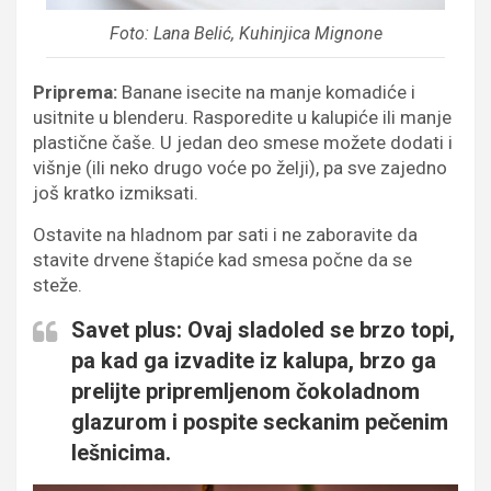
Foto: Lana Belić, Kuhinjica Mignone
Priprema:
Banane isecite na manje komadiće i
usitnite u blenderu. Rasporedite u kalupiće ili manje
plastične čaše. U jedan deo smese možete dodati i
višnje (ili neko drugo voće po želji), pa sve zajedno
još kratko izmiksati.
Ostavite na hladnom par sati i ne zaboravite da
stavite drvene štapiće kad smesa počne da se
steže.
Savet plus: Ovaj sladoled se brzo topi,
pa kad ga izvadite iz kalupa, brzo ga
prelijte pripremljenom čokoladnom
glazurom i pospite seckanim pečenim
lešnicima.