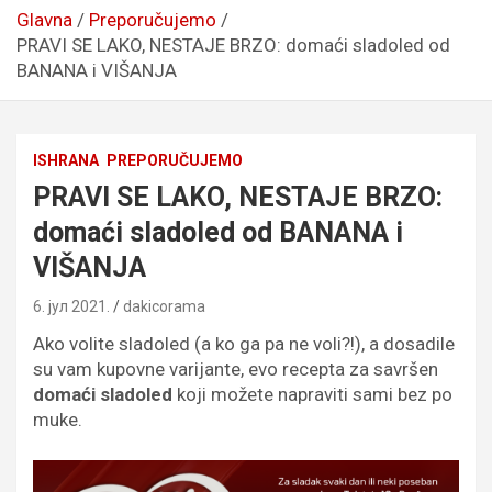
Glavna
Preporučujemo
PRAVI SE LAKO, NESTAJE BRZO: domaći sladoled od
BANANA i VIŠANJA
ISHRANA
PREPORUČUJEMO
PRAVI SE LAKO, NESTAJE BRZO:
domaći sladoled od BANANA i
VIŠANJA
6. јул 2021.
dakicorama
Ako volite sladoled (a ko ga pa ne voli?!), a dosadile
su vam kupovne varijante, evo recepta za savršen
domaći sladoled
koji možete napraviti sami bez po
muke.