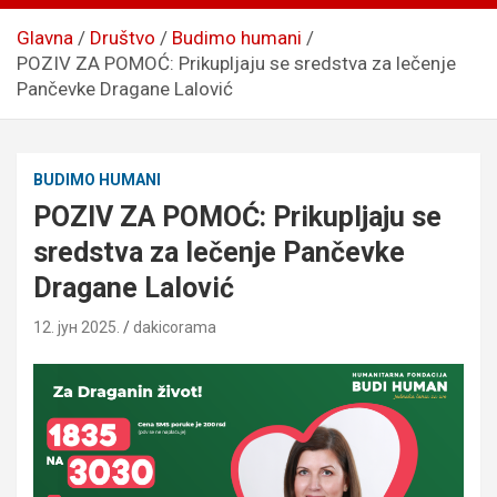
Glavna
Društvo
Budimo humani
POZIV ZA POMOĆ: Prikupljaju se sredstva za lečenje
Pančevke Dragane Lalović
BUDIMO HUMANI
POZIV ZA POMOĆ: Prikupljaju se
sredstva za lečenje Pančevke
Dragane Lalović
12. јун 2025.
dakicorama