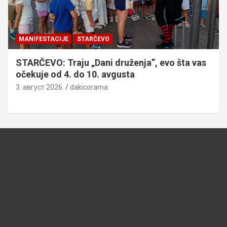
MANIFESTACIJE
STARČEVO
STARČEVO: Traju „Dani druženja”, evo šta vas
očekuje od 4. do 10. avgusta
3. август 2026.
dakicorama