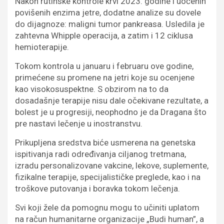
Nakon rutinske kontrole krvi 2023. godine i uočenih
povišenih enzima jetre, dodatne analize su dovele
do dijagnoze: maligni tumor pankreasa. Usledila je
zahtevna Whipple operacija, a zatim i 12 ciklusa
hemioterapije.
Tokom kontrola u januaru i februaru ove godine,
primećene su promene na jetri koje su ocenjene
kao visokosuspektne. S obzirom na to da
dosadašnje terapije nisu dale očekivane rezultate, a
bolest je u progresiji, neophodno je da Dragana što
pre nastavi lečenje u inostranstvu.
Prikupljena sredstva biće usmerena na genetska
ispitivanja radi određivanja ciljanog tretmana,
izradu personalizovane vakcine, lekove, suplemente,
fizikalne terapije, specijalističke preglede, kao i na
troškove putovanja i boravka tokom lečenja.
Svi koji žele da pomognu mogu to učiniti uplatom
na račun humanitarne organizacije „Budi human”, a