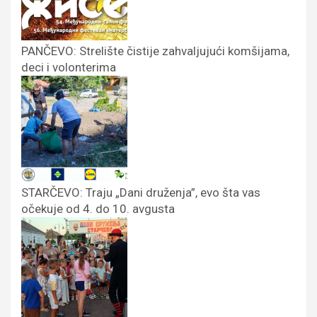
PANČEVO: Strelište čistije zahvaljujući komšijama,
deci i volonterima
STARČEVO: Traju „Dani druženja”, evo šta vas
očekuje od 4. do 10. avgusta