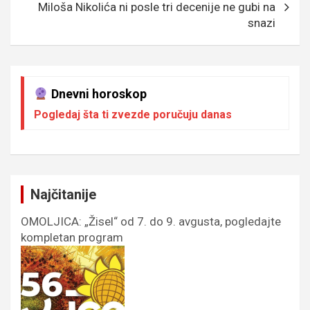
Miloša Nikolića ni posle tri decenije ne gubi na
snazi
Dnevni horoskop
Pogledaj šta ti zvezde poručuju danas
Najčitanije
OMOLJICA: „Žisel“ od 7. do 9. avgusta, pogledajte
kompletan program