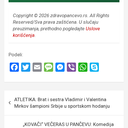
Copyright © 2026 zdravopancevo.rs. All Rights
Reserved/Sva prava zaštićena.
U slučaju
preuzimanja, prethodno pogledajte
Uslove
korišćenja
.
Podeli:
F
T
E
M
M
Vi
W
S
a
wi
m
es
es
b
h
ky
ce
tt
ail
s
se
er
at
p
b
er
a
n
s
e
Кретање
ATLETIKA: Brat i sestra Vladimir i Valentina
o
g
g
A
чланка
Mirkov šampioni Srbije u sportskom hodanju
o
e
er
p
k
p
„KOVAČI“ VEČERAS U PANČEVU: Komedija