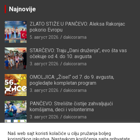
Najnovije
ZLATO STIŽE U PANČEVO: Aleksa Rakonjac
pokorio Evropu
5. август 2026.
dakicorama
STARČEVO: Traju „Dani druženja”, evo šta vas
očekuje od 4. do 10. avgusta
3. август 2026.
dakicorama
OMOLJICA: „Žisel“ od 7. do 9. avgusta,
pogledajte kompletan program
3. август 2026.
dakicorama
PANČEVO: Strelište čistije zahvaljujući
komšijama, deci i volonterima
3. август 2026.
dakicorama
Naš web sajt koristi kolačiće u cilju pružanja boljeg
korisničkog iskustva. Nastavkom korišćenja sajta prihvatate