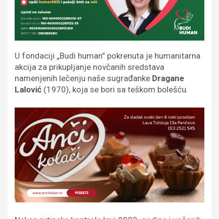
U fondaciji „Budi human” pokrenuta je humanitarna
akcija za prikupljanje novčanih sredstava
namenjenih lečenju naše sugrađanke
Dragane
Lalović
(1970), koja se bori sa teškom bolešću.