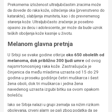
Prekomerna izloženost ultraljubičastim zracima može
da dovede do raka kože, oštećenja oka (prvenstveno do
katarakte), slabljenja imuniteta, kao i do prevremenog
starenja kože. Ultraljubičasto zračenje je posebno
opasno za decu i adolescente, jer može da bude uzrok
teških oboljenja kože kasnije u životu.
Melanom glavna pretnja
U Srbiji se svake godine otkrije
oko 650 obolelih od
melanoma, dok približno 300 ljudi umre
od ovog
najsmrtonosnijeg raka kože. Zastrašujuća je
činjenica da među mladima uzrasta od 15 do 29
godina u proseku godišnje četiri muškarca i šest
žena oboli, dok tri muškarca i jedna žena
navedenog uzrasta izgubi bitku sa ovom opakom
bolešću.
Iako se Srbija nalazi u grupi zemalja sa nižim rizikom
obolevanja, crveni alarm se pali zbog podatka da se