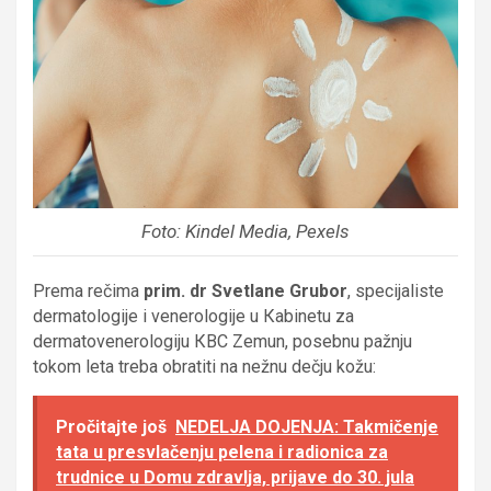
Foto: Kindel Media, Pexels
Prema rečima
prim. dr Svetlane Grubor
, specijaliste
dermatologije i venerologije u Кabinetu za
dermatovenerologiju КBC Zemun, posebnu pažnju
tokom leta treba obratiti na nežnu dečju kožu:
Pročitajte još
NEDELJA DOJENJA: Takmičenje
tata u presvlačenju pelena i radionica za
trudnice u Domu zdravlja, prijave do 30. jula