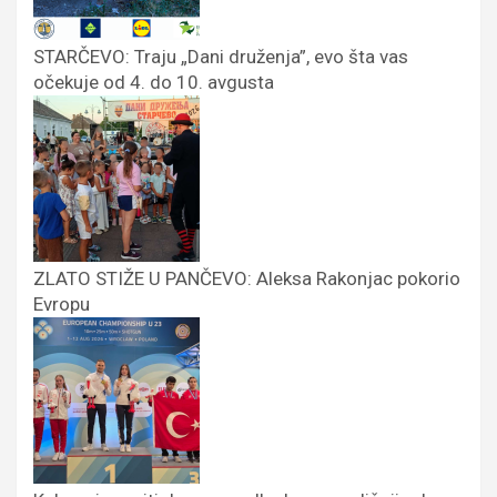
STARČEVO: Traju „Dani druženja”, evo šta vas
očekuje od 4. do 10. avgusta
ZLATO STIŽE U PANČEVO: Aleksa Rakonjac pokorio
Evropu