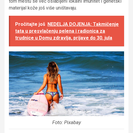
tom mestu se već oslabljeni lokalni imunitet i genetski
materijal kože još više uništavaju.
Pročitajte još
NEDELJA DOJENJA: Takmičenje
tata u presvlačenju pelena i radionica za
trudnice u Domu zdravlja, prijave do 30. jula
Foto: Pixabay