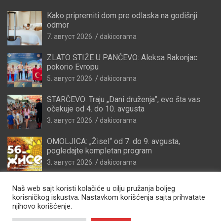
Kako pripremiti dom pre odlaska na godišnji
odmor
7. август 2026.
dakicorama
ZLATO STIŽE U PANČEVO: Aleksa Rakonjac
pokorio Evropu
5. август 2026.
dakicorama
STARČEVO: Traju „Dani druženja”, evo šta vas
očekuje od 4. do 10. avgusta
3. август 2026.
dakicorama
OMOLJICA: „Žisel“ od 7. do 9. avgusta,
pogledajte kompletan program
3. август 2026.
dakicorama
Naš web sajt koristi kolačiće u cilju pružanja boljeg
korisničkog iskustva. Nastavkom korišćenja sajta prihvatate
njihovo korišćenje.