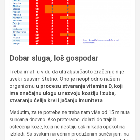
Dobar sluga, loš gospodar
Treba imati u vidu da ultraljubičasto zračenje nije
uvek i sasvim štetno. Ono je neophodno našem
organizmu
u procesu stvaranja vitamina D, koji
ima značajnu ulogu u razvoju kostiju i zuba,
stvaranju ćelija krvi i jačanju imuniteta
.
Međutim, za te potrebe ne treba nam više od 15 minuta
sunčanja dnevno. Ako preteramo, dolazi do trajnih
oštećenja kože, koja ne nestaju čak ni kada opekotina
izbledi. Sa svakim narednim produženim sunčanjem, na