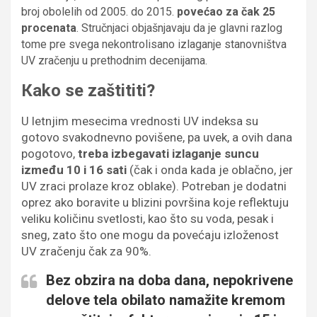
broj obolelih od 2005. do 2015.
povećao za čak 25
procenata
. Stručnjaci objašnjavaju da je glavni razlog
tome pre svega nekontrolisano izlaganje stanovništva
UV zračenju u prethodnim decenijama.
Кako se zaštititi?
U letnjim mesecima vrednosti UV indeksa su
gotovo svakodnevno povišene, pa uvek, a ovih dana
pogotovo,
treba izbegavati izlaganje suncu
između 10 i 16 sati
(čak i onda kada je oblačno, jer
UV zraci prolaze kroz oblake). Potreban je dodatni
oprez ako boravite u blizini površina koje reflektuju
veliku količinu svetlosti, kao što su voda, pesak i
sneg, zato što one mogu da povećaju izloženost
UV zračenju čak za 90%.
Bez obzira na doba dana, nepokrivene
delove tela obilato namažite kremom