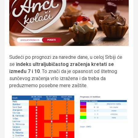
Sudeći po prognozi za naredne dane, u celoj Srbiji će
se
indeks ultraljubičastog zračenja kretati se
između 7 i 10
. To znači da je opasnost od štetnog
sunčevog zračenja vrlo izražena i da treba da
preduzmemo posebne mere zaštite.