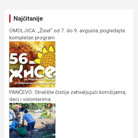
Najčitanije
OMOLJICA: „Žisel“ od 7. do 9. avgusta, pogledajte
kompletan program
PANČEVO: Strelište čistije zahvaljujući komšijama,
deci i volonterima