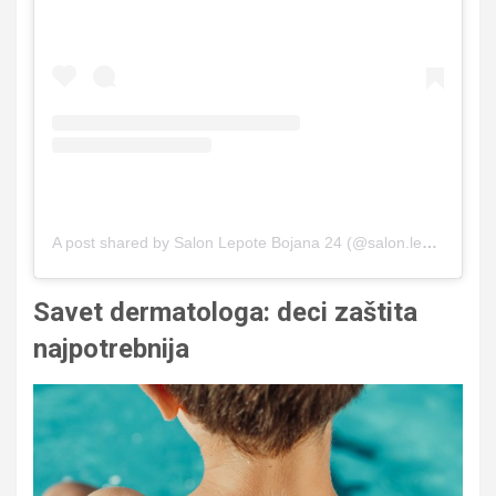
A post shared by Salon Lepote Bojana 24 (@salon.lepote.bojana.24)
Savet dermatologa: deci zaštita
najpotrebnija