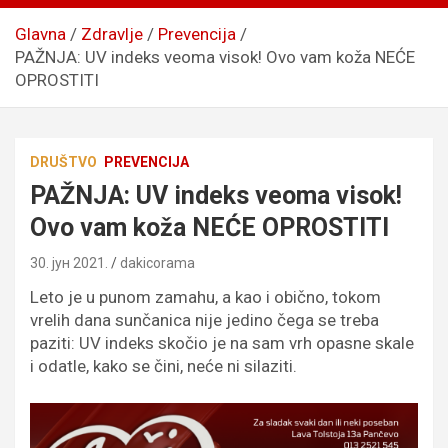
Glavna
Zdravlje
Prevencija
PAŽNJA: UV indeks veoma visok! Ovo vam koža NEĆE
OPROSTITI
DRUŠTVO
PREVENCIJA
PAŽNJA: UV indeks veoma visok!
Ovo vam koža NEĆE OPROSTITI
30. јун 2021.
dakicorama
Leto je u punom zamahu, a kao i obično, tokom
vrelih dana sunčanica nije jedino čega se treba
paziti: UV indeks skočio je na sam vrh opasne skale
i odatle, kako se čini, neće ni silaziti.