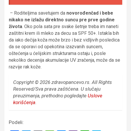
– Roditeljima savetujem da
novorođenčad i bebe
nikako ne izlažu direktno suncu pre prve godine
života
. Oko pola sata pre svake šetnje treba im naneti
zaštitni krem ili mleko za decu sa SPF 50+. Istakla bih
da iako dečija koža može brzo i bez vidljivih posledica
da se oporavi od opekotina izazvanih suncem,
oštećenja u ćelijskim strukturama ostaju i, posle
nekoliko decenija akumulacije UV zračenja, može da se
razvije rak kože.
Copyright © 2026 zdravopancevo.rs. All Rights
Reserved/Sva prava zaštićena.
U slučaju
preuzimanja, prethodno pogledajte
Uslove
korišćenja
.
Podeli: