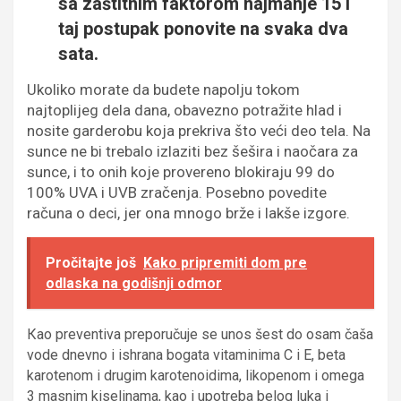
sa zaštitnim faktorom najmanje 15 i
taj postupak ponovite na svaka dva
sata.
Ukoliko morate da budete napolju tokom
najtoplijeg dela dana, obavezno potražite hlad i
nosite garderobu koja prekriva što veći deo tela. Na
sunce ne bi trebalo izlaziti bez šešira i naočara za
sunce, i to onih koje provereno blokiraju 99 do
100% UVA i UVB zračenja. Posebno povedite
računa o deci, jer ona mnogo brže i lakše izgore.
Pročitajte još
Kako pripremiti dom pre
odlaska na godišnji odmor
Кao preventiva preporučuje se unos šest do osam čaša
vode dnevno i ishrana bogata vitaminima C i E, beta
karotenom i drugim karotenoidima, likopenom i omega
3 masnim kiselinama, kao i upotreba belog luka i