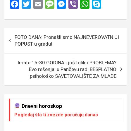
F
T
E
M
M
Vi
W
S
a
wi
m
es
es
b
h
ky
ce
tt
ail
s
se
er
at
p
b
er
a
n
s
e
Кретање
FOTO DANA: Pronašli smo NAJNEVEROVATNIJI
o
g
g
A
чланка
POPUST u gradu!
o
e
er
p
k
p
Imate 15-30 GODINA i još toliko PROBLEMA?
Evo rešenja: u Pančevu radi BESPLATNO
psihološko SAVETOVALIŠTE ZA MLADE
Dnevni horoskop
Pogledaj šta ti zvezde poručuju danas