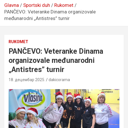
Glavna
Sportski duh
Rukomet
PANČEVO: Veteranke Dinama organizovale
međunarodni „Antistres” turnir
RUKOMET
PANČEVO: Veteranke Dinama
organizovale međunarodni
„Antistres” turnir
18. децембар 2025.
dakicorama