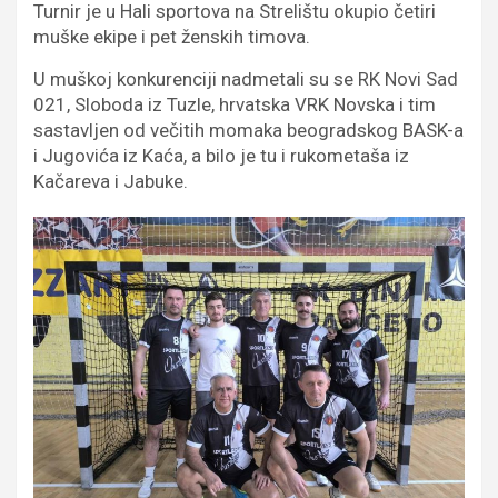
Turnir je u Hali sportova na Strelištu okupio četiri
muške ekipe i pet ženskih timova.
U muškoj konkurenciji nadmetali su se RK Novi Sad
021, Sloboda iz Tuzle, hrvatska VRK Novska i tim
sastavljen od večitih momaka beogradskog BASK-a
i Jugovića iz Kaća, a bilo je tu i rukometaša iz
Kačareva i Jabuke.