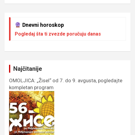
Dnevni horoskop
Pogledaj šta ti zvezde poručuju danas
Najčitanije
OMOLJICA: „Žisel“ od 7. do 9. avgusta, pogledajte
kompletan program