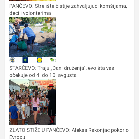
PANČEVO: Strelište čistije zahvaljujući komšijama,
deci i volonterima
STARČEVO: Traju „Dani druženja”, evo šta vas
očekuje od 4. do 10. avgusta
ZLATO STIŽE U PANČEVO: Aleksa Rakonjac pokorio
Evropu