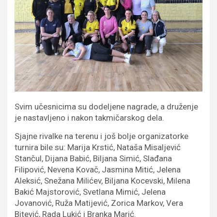
Svim učesnicima su dodeljene nagrade, a druženje
je nastavljeno i nakon takmičarskog dela.
Sjajne rivalke na terenu i još bolje organizatorke
turnira bile su: Marija Krstić, Nataša Misaljević
Stančul, Dijana Babić, Biljana Simić, Slađana
Filipović, Nevena Kovač, Jasmina Mitić, Jelena
Aleksić, Snežana Milićev, Biljana Kocevski, Milena
Bakić Majstorović, Svetlana Mimić, Jelena
Jovanović, Ruža Matijević, Zorica Markov, Vera
Bitević, Rada Lukić i Branka Marić.