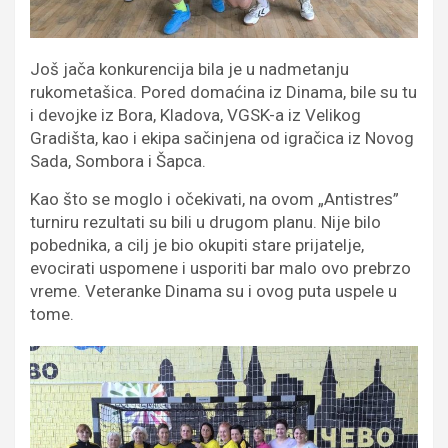
Još jača konkurencija bila je u nadmetanju
rukometašica. Pored domaćina iz Dinama, bile su tu
i devojke iz Bora, Kladova, VGSK-a iz Velikog
Gradišta, kao i ekipa sačinjena od igračica iz Novog
Sada, Sombora i Šapca.
Kao što se moglo i očekivati, na ovom „Antistres”
turniru rezultati su bili u drugom planu. Nije bilo
pobednika, a cilj je bio okupiti stare prijatelje,
evocirati uspomene i usporiti bar malo ovo prebrzo
vreme. Veteranke Dinama su i ovog puta uspele u
tome.