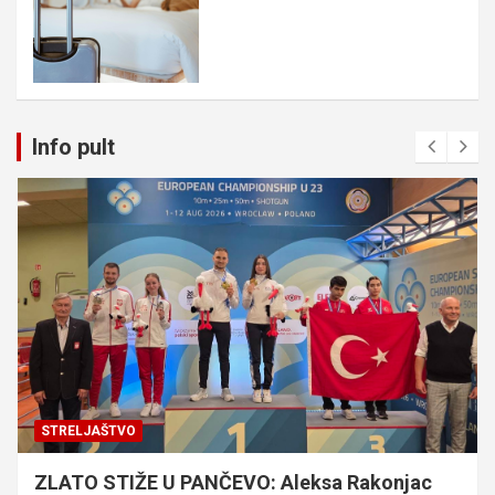
Info pult
STRELJAŠTVO
ZLATO STIŽE U PANČEVO: Aleksa Rakonjac