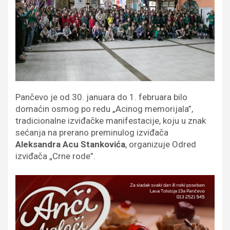
Pančevo je od 30. januara do 1. februara bilo
domaćin osmog po redu „Acinog memorijala”,
tradicionalne izviđačke manifestacije, koju u znak
sećanja na prerano preminulog izviđača
Aleksandra Acu Stankovića
, organizuje Odred
izviđača „Crne rode”.