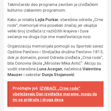
Takmičarski deo programa završen je izviđačkim
kulturno-zabavnim programom.
Kako je istakla
Lejla Purkar
, starešina odreda „Crne
rode”, memorijal ima poseban značaj jer okuplja
veliki broj izviđača iz različitih krajeva i čuva
sećanje na druga čije ime manifestacija nosi.
Organizaciju memorijala pomogli su Sportski savez
Opštine Pančevo i Streljačka družina Pančevo 1813,
dok je domaćin, pored Odreda izviđača „Crne rode“,
bila Osnovna škola „Miroslav Mika Antić“. Akciju su
vodili starešina
Luna Acegan
, načelnica
Valentina
Mauzer
i sekretar
Dunja Stojanović
.
Pročitajte još
IZVIĐAČI: „Crne rode”
obeležavaju Dan izviđačke marame, mogu da
im se pridruže i druga deca