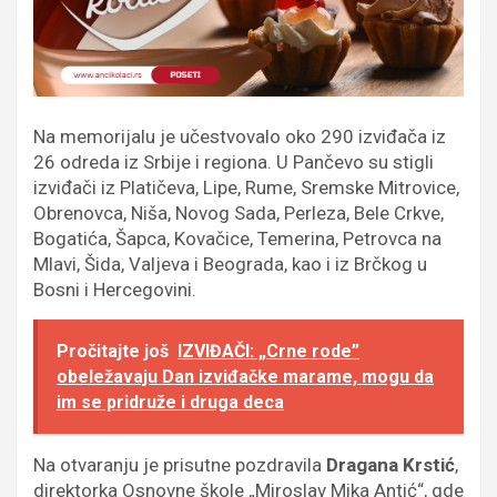
Na memorijalu je učestvovalo oko 290 izviđača iz
26 odreda iz Srbije i regiona. U Pančevo su stigli
izviđači iz Platičeva, Lipe, Rume, Sremske Mitrovice,
Obrenovca, Niša, Novog Sada, Perleza, Bele Crkve,
Bogatića, Šapca, Kovačice, Temerina, Petrovca na
Mlavi, Šida, Valjeva i Beograda, kao i iz Brčkog u
Bosni i Hercegovini.
Pročitajte još
IZVIĐAČI: „Crne rode”
obeležavaju Dan izviđačke marame, mogu da
im se pridruže i druga deca
Na otvaranju je prisutne pozdravila
Dragana Krstić
,
direktorka Osnovne škole „Miroslav Mika Antić“, gde