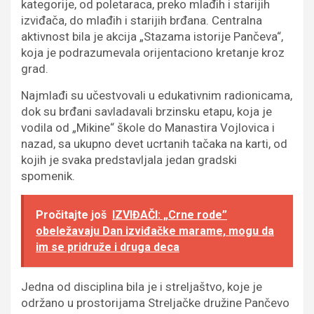
kategorije, od poletaraca, preko mlađih i starijih
izviđača, do mlađih i starijih brđana. Centralna
aktivnost bila je akcija „Stazama istorije Pančeva“,
koja je podrazumevala orijentaciono kretanje kroz
grad.
Najmlađi su učestvovali u edukativnim radionicama,
dok su brđani savladavali brzinsku etapu, koja je
vodila od „Mikine“ škole do Manastira Vojlovica i
nazad, sa ukupno devet ucrtanih tačaka na karti, od
kojih je svaka predstavljala jedan gradski
spomenik.
Pročitajte još
IZVIĐAČI: „Crne rode”
obeležavaju Dan izviđačke marame, mogu da
im se pridruže i druga deca
Jedna od disciplina bila je i streljaštvo, koje je
održano u prostorijama Streljačke družine Pančevo