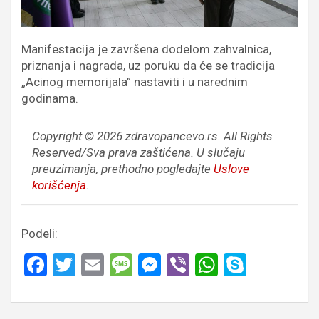
Manifestacija je završena dodelom zahvalnica,
priznanja i nagrada, uz poruku da će se tradicija
„Acinog memorijala” nastaviti i u narednim
godinama.
Copyright © 2026 zdravopancevo.rs. All Rights
Reserved/Sva prava zaštićena.
U slučaju
preuzimanja, prethodno pogledajte
Uslove
korišćenja
.
Podeli:
F
T
E
M
M
Vi
W
S
a
wi
m
es
es
b
h
ky
ce
tt
ail
s
se
er
at
p