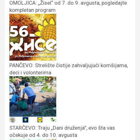
OMOLJICA: „Žisel“ od 7. do 9. avgusta, pogledajte
kompletan program
PANČEVO: Strelište čistije zahvaljujući komšijama,
deci i volonterima
STARČEVO: Traju „Dani druženja”, evo šta vas
očekuje od 4. do 10. avgusta