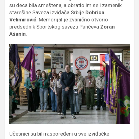
su deca bila smeštena, a obratio im se i zamenik
starešine Saveza izviđača Srbije
Dobrica
Velimirović
. Memorijal je zvanično otvorio
predsednik Sportskog saveza Pančeva
Zoran
Ašanin
.
Učesnici su bili raspoređeni u sve izviđačke