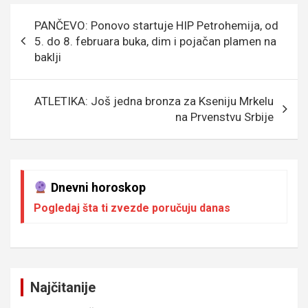
b
er
a
n
s
e
Кретање
PANČEVO: Ponovo startuje HIP Petrohemija, od
o
g
g
A
чланка
5. do 8. februara buka, dim i pojačan plamen na
o
e
er
p
baklji
k
p
ATLETIKA: Još jedna bronza za Kseniju Mrkelu
na Prvenstvu Srbije
Dnevni horoskop
Pogledaj šta ti zvezde poručuju danas
Najčitanije