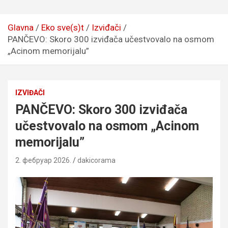
Glavna
Eko sve(s)t
Izviđači
PANČEVO: Skoro 300 izviđača učestvovalo na osmom
„Acinom memorijalu”
IZVIĐAČI
PANČEVO: Skoro 300 izviđača
učestvovalo na osmom „Acinom
memorijalu”
2. фебруар 2026.
dakicorama