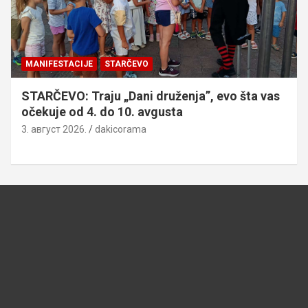
MANIFESTACIJE
STARČEVO
STARČEVO: Traju „Dani druženja”, evo šta vas
očekuje od 4. do 10. avgusta
3. август 2026.
dakicorama