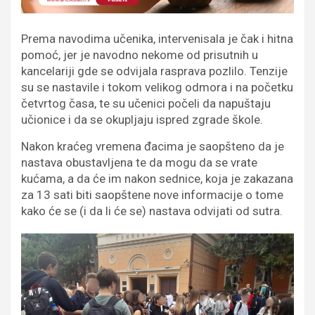
Prema navodima učenika, intervenisala je čak i hitna
pomoć, jer je navodno nekome od prisutnih u
kancelariji gde se odvijala rasprava pozlilo. Tenzije
su se nastavile i tokom velikog odmora i na početku
četvrtog časa, te su učenici počeli da napuštaju
učionice i da se okupljaju ispred zgrade škole.
Nakon kraćeg vremena đacima je saopšteno da je
nastava obustavljena te da mogu da se vrate
kućama, a da će im nakon sednice, koja je zakazana
za 13 sati biti saopštene nove informacije o tome
kako će se (i da li će se) nastava odvijati od sutra.