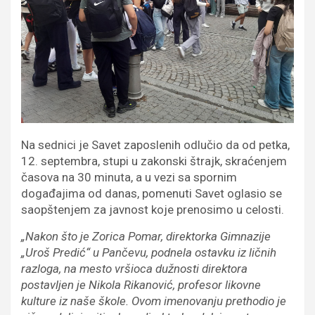
Na sednici je Savet zaposlenih odlučio da od petka,
12. septembra, stupi u zakonski štrajk, skraćenjem
časova na 30 minuta, a u vezi sa spornim
događajima od danas, pomenuti Savet oglasio se
saopštenjem za javnost koje prenosimo u celosti.
„Nakon što je Zorica Pomar, direktorka Gimnazije
„Uroš Predić“ u Pančevu, podnela ostavku iz ličnih
razloga, na mesto vršioca dužnosti direktora
postavljen je Nikola Rikanović, profesor likovne
kulture iz naše škole. Ovom imenovanju prethodio je