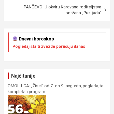
k
p
PANČEVO: U okviru Karavana roditeljstva
održana „Puzijada”
Dnevni horoskop
Pogledaj šta ti zvezde poručuju danas
Najčitanije
OMOLJICA: „Žisel“ od 7. do 9. avgusta, pogledajte
kompletan program