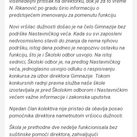
višenedeljni pritisak na direktorku, dok je za to vreme
N. Rikanović po gradu širio informaciju o
predstojećem imenovanju za pomenutu funkciju.
Novi vršilac dužnosti došao je na čelo Gimnazije bez
podrške Nastavničkog veća. Kada su svi zaposleni
nedvosmisleno stavili do znanja da nema njihovu
podršku, istog dana podneo je neopozivu ostavku na
funkciju, što je i Školski odbor usvojio. Na istoj
sednici, Školski odbor je, na predlog Nastavničkog
veća, jednoglasno usvojio odluku o raspisivanju
konkursa za izbor direktora Gimnazije. Tokom
konkursnih radnji pravna služba naše škole
izostavljala je pred Školskim odborom i Nastavničkim
većem važne informacije i zakonska uputstva.
Nijedan član kolektiva nije pristao da obavlja posao
pomoćnika direktora nametnutom vršiocu dužnosti.
Škola je prethodne dve nedelje funkcionisala bez
suštinske pomoći direktora, zahvaljujući