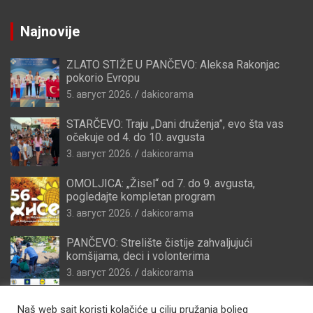
Najnovije
ZLATO STIŽE U PANČEVO: Aleksa Rakonjac
pokorio Evropu
5. август 2026.
dakicorama
STARČEVO: Traju „Dani druženja”, evo šta vas
očekuje od 4. do 10. avgusta
3. август 2026.
dakicorama
OMOLJICA: „Žisel“ od 7. do 9. avgusta,
pogledajte kompletan program
3. август 2026.
dakicorama
PANČEVO: Strelište čistije zahvaljujući
komšijama, deci i volonterima
3. август 2026.
dakicorama
Naš web sajt koristi kolačiće u cilju pružanja boljeg