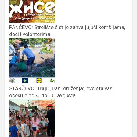
PANČEVO: Strelište čistije zahvaljujući komšijama,
deci i volonterima
STARČEVO: Traju „Dani druženja”, evo šta vas
očekuje od 4. do 10. avgusta