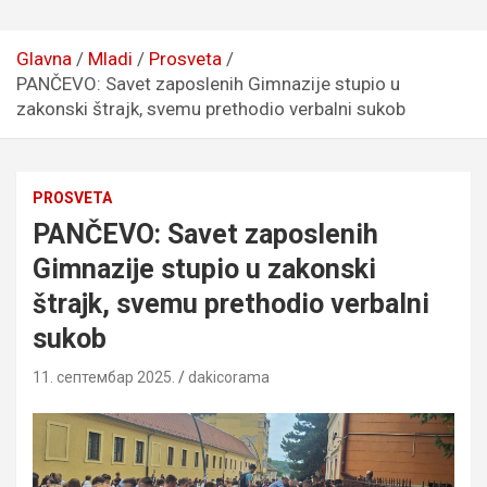
Glavna
Mladi
Prosveta
PANČEVO: Savet zaposlenih Gimnazije stupio u
zakonski štrajk, svemu prethodio verbalni sukob
PROSVETA
PANČEVO: Savet zaposlenih
Gimnazije stupio u zakonski
štrajk, svemu prethodio verbalni
sukob
11. септембар 2025.
dakicorama