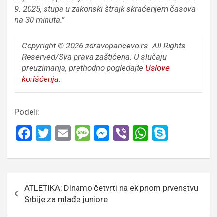
9. 2025, stupa u zakonski štrajk skraćenjem časova
na 30 minuta.”
Copyright © 2026 zdravopancevo.rs. All Rights
Reserved/Sva prava zaštićena.
U slučaju
preuzimanja, prethodno pogledajte
Uslove
korišćenja
.
Podeli:
F
T
E
M
M
Vi
W
S
a
wi
m
es
es
b
h
ky
ce
tt
ail
s
se
er
at
p
b
er
a
n
s
e
Кретање
ATLETIKA: Dinamo četvrti na ekipnom prvenstvu
o
g
g
A
чланка
Srbije za mlađe juniore
o
e
er
p