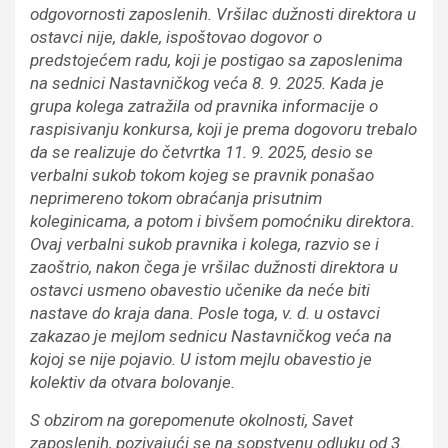
odgovornosti zaposlenih. Vršilac dužnosti direktora u
ostavci nije, dakle, ispoštovao dogovor o
predstojećem radu, koji je postigao sa zaposlenima
na sednici Nastavničkog veća 8. 9. 2025. Kada je
grupa kolega zatražila od pravnika informacije o
raspisivanju konkursa, koji je prema dogovoru trebalo
da se realizuje do četvrtka 11. 9. 2025, desio se
verbalni sukob tokom kojeg se pravnik ponašao
neprimereno tokom obraćanja prisutnim
koleginicama, a potom i bivšem pomoćniku direktora.
Ovaj verbalni sukob pravnika i kolega, razvio se i
zaoštrio, nakon čega je vršilac dužnosti direktora u
ostavci usmeno obavestio učenike da neće biti
nastave do kraja dana. Posle toga, v. d. u ostavci
zakazao je mejlom sednicu Nastavničkog veća na
kojoj se nije pojavio. U istom mejlu obavestio je
kolektiv da otvara bolovanje.
S obzirom na gorepomenute okolnosti, Savet
zaposlenih, pozivajući se na sopstvenu odluku od 3.