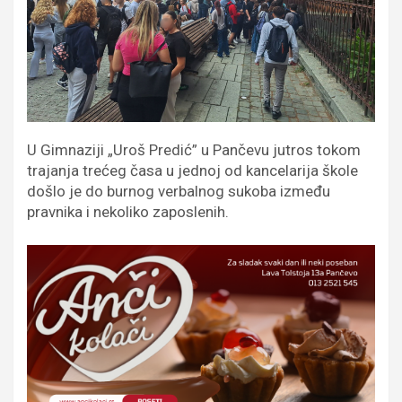
U Gimnaziji „Uroš Predić” u Pančevu jutros tokom
trajanja trećeg časa u jednoj od kancelarija škole
došlo je do burnog verbalnog sukoba između
pravnika i nekoliko zaposlenih.