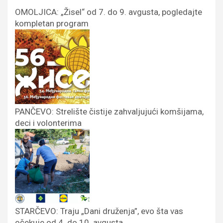
OMOLJICA: „Žisel“ od 7. do 9. avgusta, pogledajte
kompletan program
PANČEVO: Strelište čistije zahvaljujući komšijama,
deci i volonterima
STARČEVO: Traju „Dani druženja”, evo šta vas
očekuje od 4. do 10. avgusta