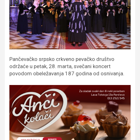
Pančevačko srpsko crkveno pevačko društvo
održaće u petak, 28. marta, svečani koncert
povodom obeležavanja 187 godina od osnivanja.