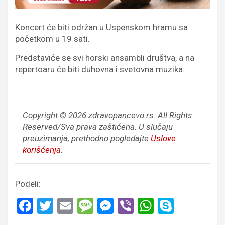
Koncert će biti održan u Uspenskom hramu sa
početkom u 19 sati.
Predstaviće se svi horski ansambli društva, a na
repertoaru će biti duhovna i svetovna muzika.
Copyright © 2026 zdravopancevo.rs. All Rights
Reserved/Sva prava zaštićena.
U slučaju
preuzimanja, prethodno pogledajte
Uslove
korišćenja
.
Podeli:
F
T
E
M
M
Vi
W
S
a
wi
m
es
es
b
h
ky