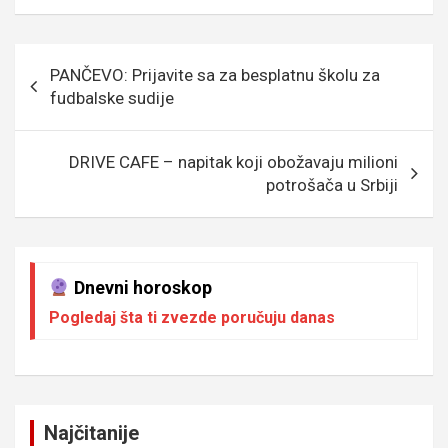
ce
tt
ail
s
se
er
at
p
b
er
a
n
s
e
Кретање
PANČEVO: Prijavite sa za besplatnu školu za
o
g
g
A
чланка
fudbalske sudije
o
e
er
p
k
p
DRIVE CAFE – napitak koji obožavaju milioni
potrošača u Srbiji
Dnevni horoskop
Pogledaj šta ti zvezde poručuju danas
Najčitanije