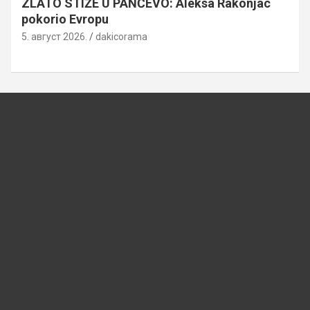
ZLATO STIŽE U PANČEVO: Aleksa Rakonjac
pokorio Evropu
5. август 2026.
dakicorama