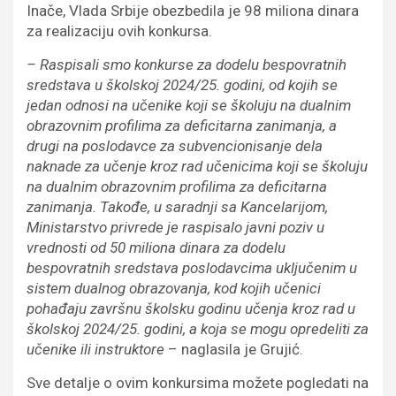
Inače, Vlada Srbije obezbedila je 98 miliona dinara
za realizaciju ovih konkursa.
– Raspisali smo konkurse za dodelu bespovratnih
sredstava u školskoj 2024/25. godini, od kojih se
jedan odnosi na učenike koji se školuju na dualnim
obrazovnim profilima za deficitarna zanimanja, a
drugi na poslodavce za subvencionisanje dela
naknade za učenje kroz rad učenicima koji se školuju
na dualnim obrazovnim profilima za deficitarna
zanimanja. Takođe, u saradnji sa Kancelarijom,
Ministarstvo privrede je raspisalo javni poziv u
vrednosti od 50 miliona dinara za dodelu
bespovratnih sredstava poslodavcima uključenim u
sistem dualnog obrazovanja, kod kojih učenici
pohađaju završnu školsku godinu učenja kroz rad u
školskoj 2024/25. godini, a koja se mogu opredeliti za
učenike ili instruktore
– naglasila je Grujić.
Sve detalje o ovim konkursima možete pogledati na