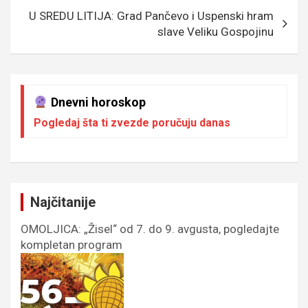
k
p
U SREDU LITIJA: Grad Pančevo i Uspenski hram
slave Veliku Gospojinu
Dnevni horoskop
Pogledaj šta ti zvezde poručuju danas
Najčitanije
OMOLJICA: „Žisel“ od 7. do 9. avgusta, pogledajte
kompletan program