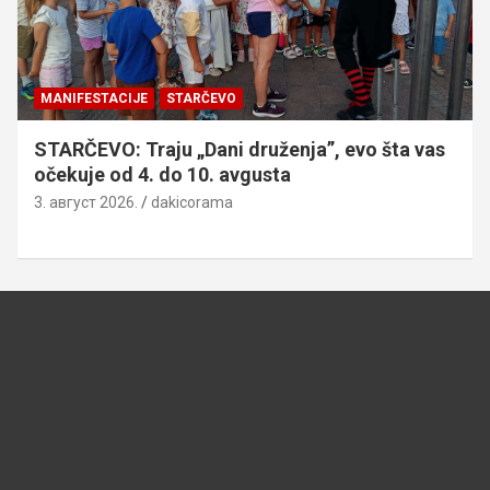
MANIFESTACIJE
STARČEVO
STARČEVO: Traju „Dani druženja”, evo šta vas
očekuje od 4. do 10. avgusta
3. август 2026.
dakicorama