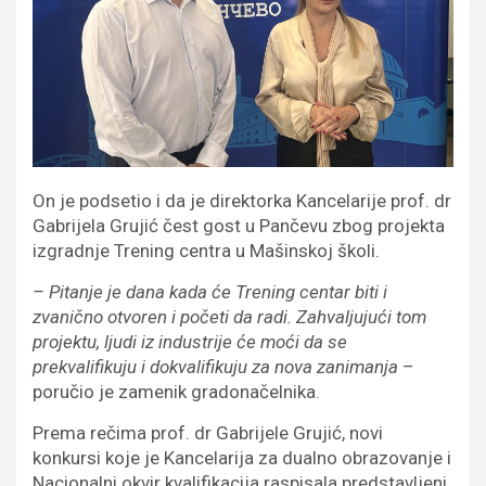
On je podsetio i da je direktorka Kancelarije prof. dr
Gabrijela Grujić čest gost u Pančevu zbog projekta
izgradnje Trening centra u Mašinskoj školi.
– Pitanje je dana kada će Trening centar biti i
zvanično otvoren i početi da radi. Zahvaljujući tom
projektu, ljudi iz industrije će moći da se
prekvalifikuju i dokvalifikuju za nova zanimanja
–
poručio je zamenik gradonačelnika.
Prema rečima prof. dr Gabrijele Grujić, novi
konkursi koje je Kancelarija za dualno obrazovanje i
Nacionalni okvir kvalifikacija raspisala predstavljeni