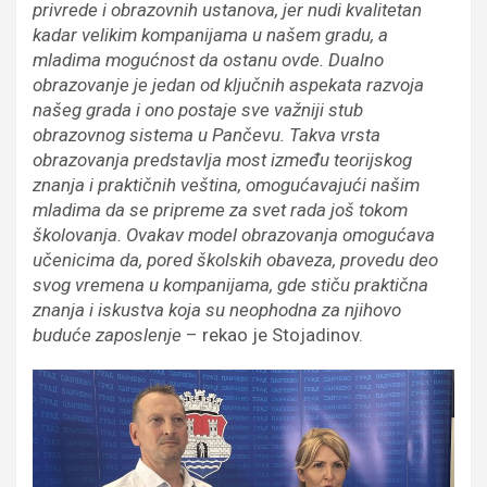
privrede i obrazovnih ustanova, jer nudi kvalitetan
kadar velikim kompanijama u našem gradu, a
mladima mogućnost da ostanu ovde. Dualno
obrazovanje je jedan od ključnih aspekata razvoja
našeg grada i ono postaje sve važniji stub
obrazovnog sistema u Pančevu. Takva vrsta
obrazovanja predstavlja most između teorijskog
znanja i praktičnih veština, omogućavajući našim
mladima da se pripreme za svet rada još tokom
školovanja. Ovakav model obrazovanja omogućava
učenicima da, pored školskih obaveza, provedu deo
svog vremena u kompanijama, gde stiču praktična
znanja i iskustva koja su neophodna za njihovo
buduće zaposlenje
– rekao je Stojadinov.