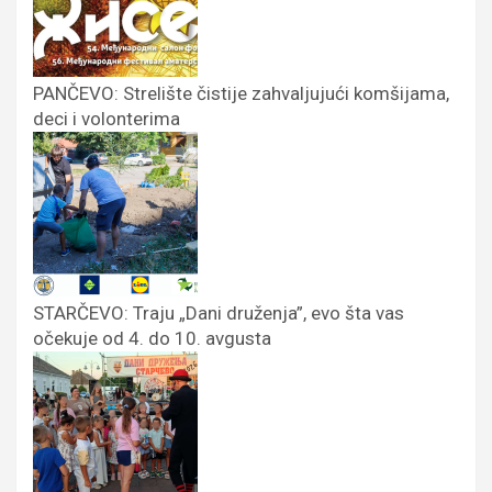
PANČEVO: Strelište čistije zahvaljujući komšijama,
deci i volonterima
STARČEVO: Traju „Dani druženja”, evo šta vas
očekuje od 4. do 10. avgusta