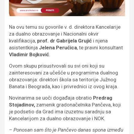
Na ovu temu su govorile v. d. direktora Kancelarije
za dualno obrazovanje i Nacionalni okvir
kvalifikacija,
prof. dr Gabrijela Grujić
i njena
asistentkinja
Jelena Perućica
, te pravni konsultant
Vladimir Bojković
.
Ovom skupu prisustvovali su svi oni koji su
zainteresovani za učešće u programima dualnog
obrazovanja: direktori škola sa teritorije Južnog
Banata i Beograda, kao i privrednici iz ovog kraja.
Novinarima se uoči događaja obratio
Predrag
Stojadinov,
zamenik gradonačelnika Pančeva, koji
je podsetio da Grad ima izuzetnu saradnju sa
Kancelarijom za dualno obrazovanje i NOK.
– Ponosan sam što je Pančevo danas spona između