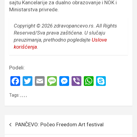
sajtu Kancelarije za dualno obrazovanje i NOK i
Ministarstva privrede.
Copyright © 2026 zdravopancevo.rs. All Rights
Reserved/Sva prava zaštićena.
U slučaju
preuzimanja, prethodno pogledajte
Uslove
korišćenja
.
Podeli:
F
T
E
M
M
Vi
W
S
a
wi
m
es
es
b
h
ky
Tags:
,
,
,
,
ce
tt
ail
s
se
er
at
p
b
er
a
n
s
e
o
g
g
A
Кретање
PANČEVO: Počeo Freedom Art festival
o
e
er
p
чланка