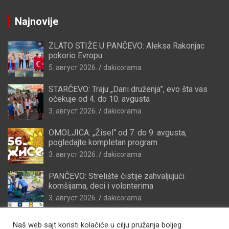
Najnovije
ZLATO STIŽE U PANČEVO: Aleksa Rakonjac
pokorio Evropu
5. август 2026.
dakicorama
STARČEVO: Traju „Dani druženja”, evo šta vas
očekuje od 4. do 10. avgusta
3. август 2026.
dakicorama
OMOLJICA: „Žisel“ od 7. do 9. avgusta,
pogledajte kompletan program
3. август 2026.
dakicorama
PANČEVO: Strelište čistije zahvaljujući
komšijama, deci i volonterima
3. август 2026.
dakicorama
Naš web sajt koristi kolačiće u cilju pružanja boljeg