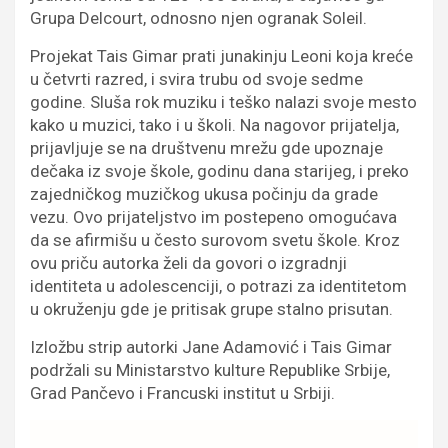
Grupa Delcourt, odnosno njen ogranak Soleil.
Projekat Tais Gimar prati junakinju Leoni koja kreće
u četvrti razred, i svira trubu od svoje sedme
godine. Sluša rok muziku i teško nalazi svoje mesto
kako u muzici, tako i u školi. Na nagovor prijatelja,
prijavljuje se na društvenu mrežu gde upoznaje
dečaka iz svoje škole, godinu dana starijeg, i preko
zajedničkog muzičkog ukusa počinju da grade
vezu. Ovo prijateljstvo im postepeno omogućava
da se afirmišu u često surovom svetu škole. Kroz
ovu priču autorka želi da govori o izgradnji
identiteta u adolescenciji, o potrazi za identitetom
u okruženju gde je pritisak grupe stalno prisutan.
Izložbu strip autorki Jane Adamović i Tais Gimar
podržali su Ministarstvo kulture Republike Srbije,
Grad Pančevo i Francuski institut u Srbiji.