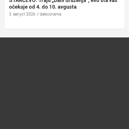
STARČEVO: Traju „Dani druženja”, evo šta vas
očekuje od 4. do 10. avgusta
3. август 2026.
dakicorama