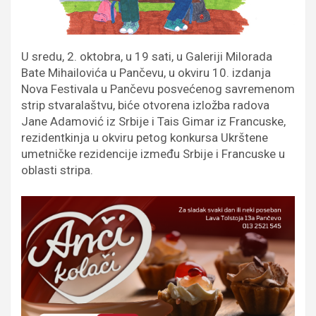
U sredu, 2. oktobra, u 19 sati, u Galeriji Milorada
Bate Mihailovića u Pančevu, u okviru 10. izdanja
Nova Festivala u Pančevu posvećenog savremenom
strip stvaralaštvu, biće otvorena izložba radova
Jane Adamović iz Srbije i Tais Gimar iz Francuske,
rezidentkinja u okviru petog konkursa Ukrštene
umetničke rezidencije između Srbije i Francuske u
oblasti stripa.