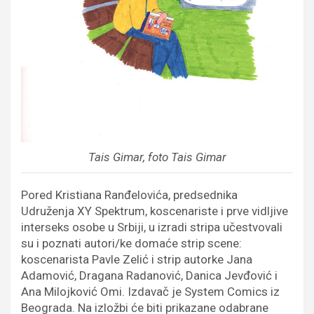
Tais Gimar, foto Tais Gimar
Pored Kristiana Ranđelovića, predsednika
Udruženja XY Spektrum, koscenariste i prve vidljive
interseks osobe u Srbiji, u izradi stripa učestvovali
su i poznati autori/ke domaće strip scene:
koscenarista Pavle Zelić i strip autorke Jana
Adamović, Dragana Radanović, Danica Jevđović i
Ana Milojković Omi. Izdavač je System Comics iz
Beograda. Na izložbi će biti prikazane odabrane