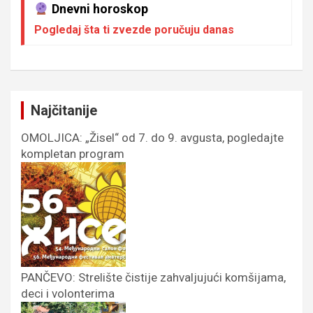
Dnevni horoskop
Pogledaj šta ti zvezde poručuju danas
Najčitanije
OMOLJICA: „Žisel“ od 7. do 9. avgusta, pogledajte
kompletan program
PANČEVO: Strelište čistije zahvaljujući komšijama,
deci i volonterima