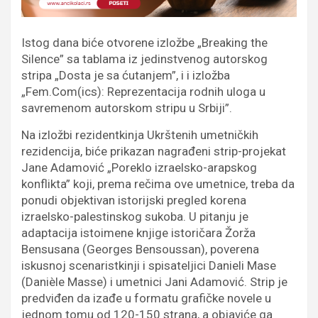
Istog dana biće otvorene izložbe „Breaking the
Silence” sa tablama iz jedinstvenog autorskog
stripa „Dosta je sa ćutanjem”, i i izložba
„Fem.Com(ics): Reprezentacija rodnih uloga u
savremenom autorskom stripu u Srbiji”.
Na izložbi rezidentkinja Ukrštenih umetničkih
rezidencija, biće prikazan nagrađeni strip-projekat
Jane Adamović „Poreklo izraelsko-arapskog
konflikta” koji, prema rečima ove umetnice, treba da
ponudi objektivan istorijski pregled korena
izraelsko-palestinskog sukoba. U pitanju je
adaptacija istoimene knjige istoričara Žorža
Bensusana (Georges Bensoussan), poverena
iskusnoj scenaristkinji i spisateljici Danieli Mase
(Danièle Masse) i umetnici Jani Adamović. Strip je
predviđen da izađe u formatu grafičke novele u
jednom tomu od 120-150 strana, a objaviće ga