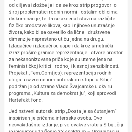
od ciljeva izložbe je i da se kroz strip progovori o
široj problematici rodnih normi i ostalim oblicima
diskriminacije, te da se akcenat stavi na različite
fizičke predstave likova, kao i njihove unutrašnje
živote, kako bi se osvetlilo da lične i društvene
dimenzije neprestano utiču jedna na drugu.
Izlagačice i izlagači su uspeli da kroz umetnički
izraz prošire granice reprezentacije i otvore prostor
za nekanonizovane priče koje su utemeljene na
feminističkoj kritici i rodnoj i klasnoj senzibilnosti.
Projekat „Fem.Com(ics): reprezentacija rodnih
uloga u savremenom autorskom stripu u Srbiji”
podržan je od strane Vlade Švajcarske u okviru
programa „Kultura za demokratiju”, koji sprovodi
Hartefakt fond.
Jedinstveni autorski strip „Dosta je sa ćutanjem“
inspirisan je pričama interseks osoba. Ovo
nesvakidašnje izdanje, prvo ovakve vrste u Srbiji, čiji
je inicijator udruženje XY spektrum – Organizacija