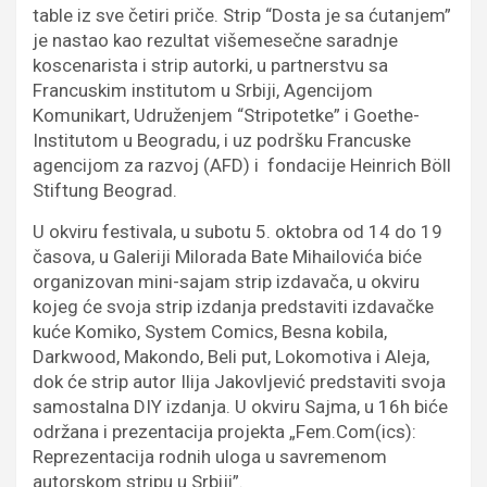
table iz sve četiri priče. Strip “Dosta je sa ćutanjem”
je nastao kao rezultat višemesečne saradnje
koscenarista i strip autorki, u partnerstvu sa
Francuskim institutom u Srbiji, Agencijom
Komunikart, Udruženjem “Stripotetke” i Goethe-
Institutom u Beogradu, i uz podršku Francuske
agencijom za razvoj (AFD) i fondacije Heinrich Böll
Stiftung Beograd.
U okviru festivala, u subotu 5. oktobra od 14 do 19
časova, u Galeriji Milorada Bate Mihailovića biće
organizovan mini-sajam strip izdavača, u okviru
kojeg će svoja strip izdanja predstaviti izdavačke
kuće Komiko, System Comics, Besna kobila,
Darkwood, Makondo, Beli put, Lokomotiva i Aleja,
dok će strip autor Ilija Jakovljević predstaviti svoja
samostalna DIY izdanja. U okviru Sajma, u 16h biće
održana i prezentacija projekta „Fem.Com(ics):
Reprezentacija rodnih uloga u savremenom
autorskom stripu u Srbiji”.