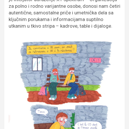
za polno i rodno varijantne osobe, donosi nam četiri
autentične, samostalne priče i umetnička dela sa
ključnim porukama i informacijama suptilno
utkanim u tkivo stripa – kadrove, table i dijaloge.