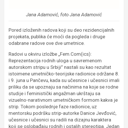
Jana Adamović, foto Jana Adamović
Pored izloženih radova koji su deo rezidencijalnih
projekata, publika će moći da pogleda i druge
odabrane radove ove dve umetnice.
Radovi u okviru izložbe „Fem.Com(ics):
Reprezentacija rodnih uloga u savremenom
autorskom stripu u Srbiji” nastali su kao rezultat
istoimene umetničko-teorijske radionice održane 8.
i 9. juna u Pančevu, kada su učesnice i učesnici imali
priliku da se upoznaju sa načinima na koje se rodne
studije i feministički angažman ukrštaju sa
vizuelno-narativnom umetničkom formom kakva je
strip. Tokom poslednje faze radionice, uz
mentorsku podršku strip-autorke Danice Jevđović,
učesnice i učesnici su radili na dizajnu karaktera
koji se oslobađaju rodnih i ostalih stereotipa. Jedan