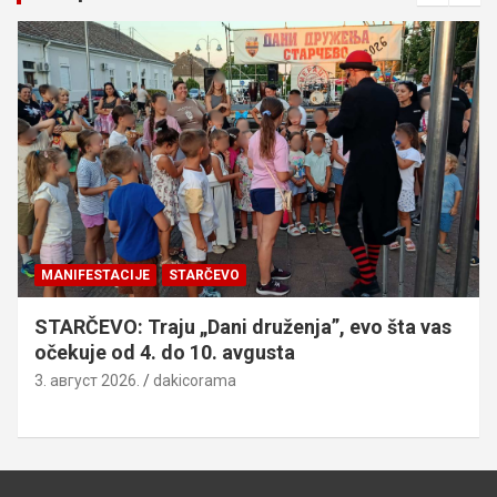
MANIFESTACIJE
STARČEVO
STARČEVO: Traju „Dani druženja”, evo šta vas
očekuje od 4. do 10. avgusta
3. август 2026.
dakicorama