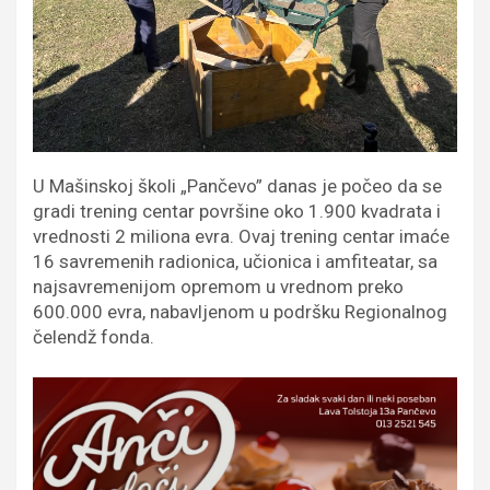
U Mašinskoj školi „Pančevo” danas je počeo da se
gradi trening centar površine oko 1.900 kvadrata i
vrednosti 2 miliona evra. Ovaj trening centar imaće
16 savremenih radionica, učionica i amfiteatar, sa
najsavremenijom opremom u vrednom preko
600.000 evra, nabavljenom u podršku Regionalnog
čelendž fonda.