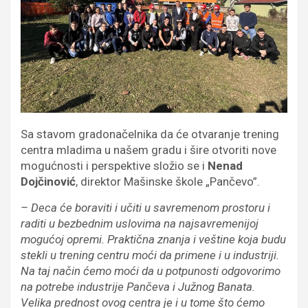
Sa stavom gradonačelnika da će otvaranje trening
centra mladima u našem gradu i šire otvoriti nove
mogućnosti i perspektive složio se i
Nenad
Dojčinović
, direktor Mašinske škole „Pančevo”.
– Deca će boraviti i učiti u savremenom prostoru i
raditi u bezbednim uslovima na najsavremenijoj
mogućoj opremi. Praktična znanja i veštine koja budu
stekli u trening centru moći da primene i u industriji.
Na taj način ćemo moći da u potpunosti odgovorimo
na potrebe industrije Pančeva i Južnog Banata.
Velika prednost ovog centra je i u tome što ćemo