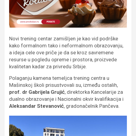
Novi trening centar zamišljen je kao vid podrške
kako formalnom tako i neformalnom obrazovanju,
a ideja cele ove priče je da se kroz savremene
resurse u pogledu opreme i prostora, proizvede
kvalitetan kadar za privredu Srbije.
Polaganju kamena temeljca trening centra u
Mašinskoj školi prisustvovali su, između ostalih,
prof. dr Gabrijela Grujić
, direktorka Kancelarije za
dualno obrazovanje i Nacionalni okvir kvalifikacija i
Aleksandar Stevanović
, gradonačelnik Pančeva.