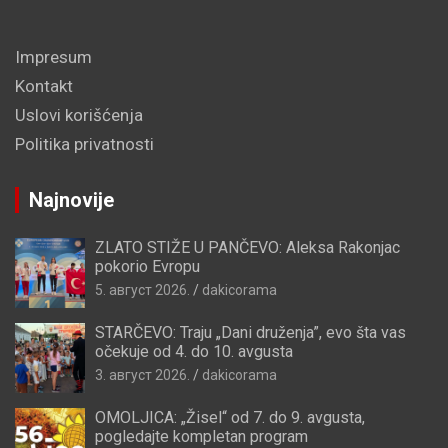
Impresum
Kontakt
Uslovi korišćenja
Politika privatnosti
Najnovije
ZLATO STIŽE U PANČEVO: Aleksa Rakonjac
pokorio Evropu
5. август 2026.
dakicorama
STARČEVO: Traju „Dani druženja”, evo šta vas
očekuje od 4. do 10. avgusta
3. август 2026.
dakicorama
OMOLJICA: „Žisel“ od 7. do 9. avgusta,
pogledajte kompletan program