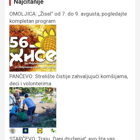
Najčitanije
OMOLJICA: „Žisel“ od 7. do 9. avgusta, pogledajte
kompletan program
PANČEVO: Strelište čistije zahvaljujući komšijama,
deci i volonterima
STARČEVO: Traju „Dani druženja”, evo šta vas