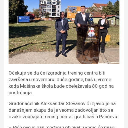
Očekuje se da će izgradnja trening centra biti
završena u novembru iduće godine, baš u vreme
kada Mašinska škola bude obeležavala 80 godina
postojanja.
Gradonačelnik Aleksandar Stevanović izjavio je na
današnjem skupu da je veoma zadovoljan što se
ovako značajan trening centar gradi baš u Pančevu.
– Biće ovo je dan moderan objekat u kome će mladi