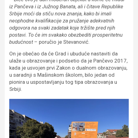
iz Pančeva i iz Južnog Banata, ali i čitave Republike
Srbije moći da stiču nova znanja, kako bi imali
neophodne kvalifikacije za pružanje adekvatnih
odgovora na svaki zadatak koje tržište pred njih
postavi. To će im svakako obezbediti prosperitetnu
budućnost
– poručio je Stevanović.
On je obećao da će Grad i ubuduće nastaviti da
ulaže u obrazovanje i podsetio da je Pančevo 2017,
kada je usvojen prvi Zakon o dualnom obrazovanju,
u saradnji s Mašinskom školom, bilo jedan od
pionira u uspostavljanju tog tipa obrazovanja u
Srbiji.