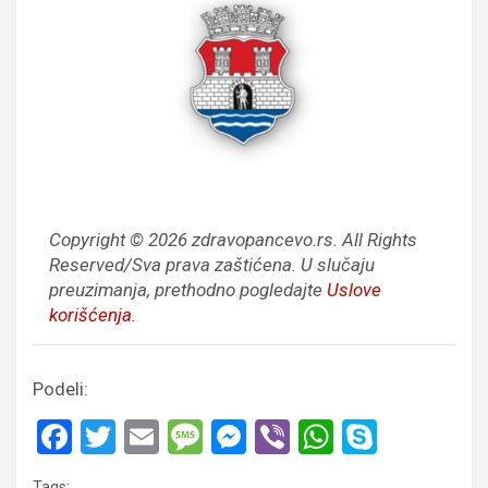
Copyright © 2026 zdravopancevo.rs. All Rights
Reserved/Sva prava zaštićena.
U slučaju
preuzimanja, prethodno pogledajte
Uslove
korišćenja
.
Podeli:
F
T
E
M
M
Vi
W
S
a
wi
m
es
es
b
h
ky
Tags:
,
,
,