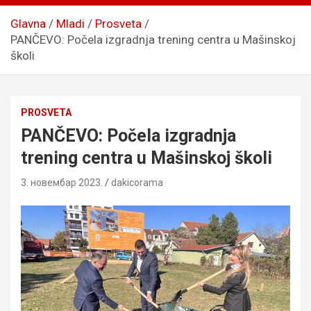
Glavna
Mladi
Prosveta
PANČEVO: Počela izgradnja trening centra u Mašinskoj
školi
PROSVETA
PANČEVO: Počela izgradnja
trening centra u Mašinskoj školi
3. новембар 2023.
dakicorama