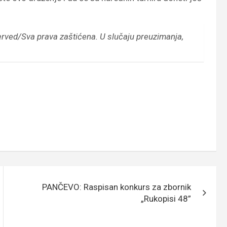
erved/Sva prava zaštićena.
U slučaju preuzimanja,
PANČEVO: Raspisan konkurs za zbornik
„Rukopisi 48”