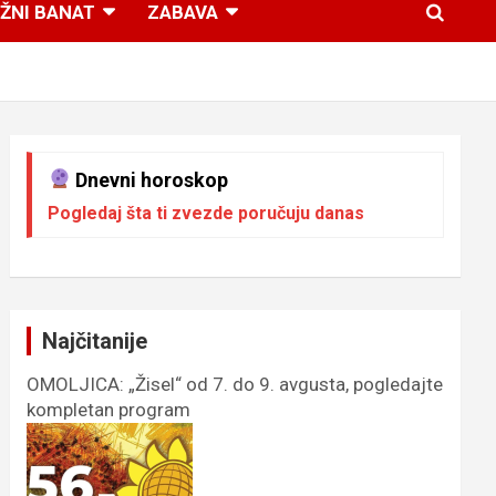
ŽNI BANAT
ZABAVA
Dnevni horoskop
Pogledaj šta ti zvezde poručuju danas
Najčitanije
OMOLJICA: „Žisel“ od 7. do 9. avgusta, pogledajte
kompletan program