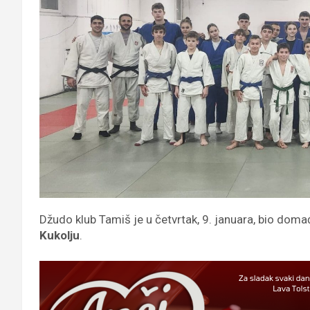
Džudo klub Tamiš je u četvrtak, 9. januara, bio dom
Kukolju
.