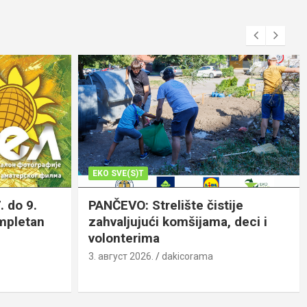
EKO SVE(S)T
. do 9.
PANČEVO: Strelište čistije
ompletan
zahvaljujući komšijama, deci i
volonterima
3. август 2026.
dakicorama