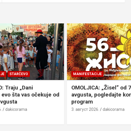
JE
STARČEVO
MANIFESTACIJE
 Traju „Dani
OMOLJICA: „Žisel“ od 7
 evo šta vas očekuje od
avgusta, pogledajte k
avgusta
program
.
dakicorama
3. август 2026.
dakicorama