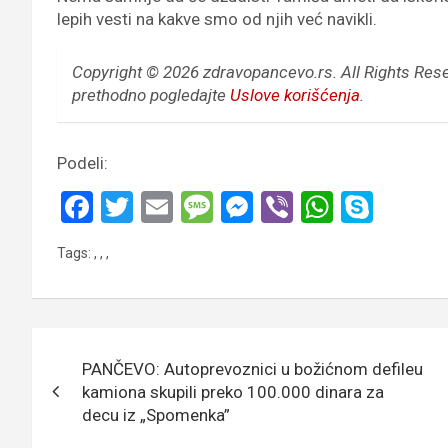
lepih vesti na kakve smo od njih već navikli.
Copyright © 2026 zdravopancevo.rs. All Rights Res
prethodno pogledajte
Uslove korišćenja
.
Podeli:
F
T
E
M
M
Vi
W
S
a
wi
m
es
es
b
h
ky
Tags:
,
,
,
ce
tt
ail
s
se
er
at
p
b
er
a
n
s
e
o
g
g
A
Кретање
o
e
er
p
PANČEVO: Autoprevoznici u božićnom defileu
чланка
k
p
kamiona skupili preko 100.000 dinara za
decu iz „Spomenka”