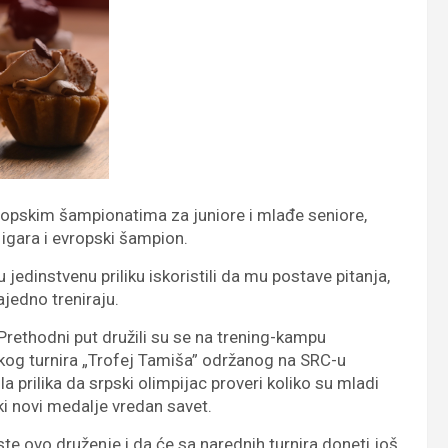
ropskim šampionatima za juniore i mlađe seniore,
 igara i evropski šampion.
edinstvenu priliku iskoristili da mu postave pitanja,
ajedno treniraju.
Prethodni put družili su se na trening-kampu
kog turnira „Trofej Tamiša” održanog na SRC-u
a prilika da srpski olimpijac proveri koliko su mladi
ki novi medalje vredan savet.
e ovo druženje i da će sa narednih turnira doneti još