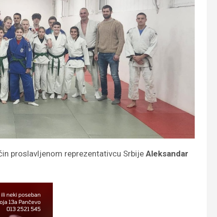
aćin proslavljenom reprezentativcu Srbije
Aleksandar