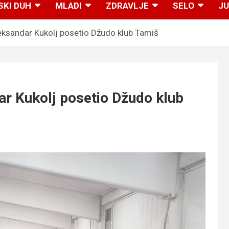
SKI DUH
MLADI
ZDRAVLJE
SELO
JU
ksandar Kukolj posetio Džudo klub Tamiš
r Kukolj posetio Džudo klub