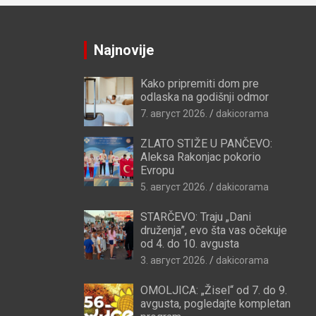
Najnovije
Kako pripremiti dom pre
odlaska na godišnji odmor
7. август 2026.
dakicorama
ZLATO STIŽE U PANČEVO:
Aleksa Rakonjac pokorio
Evropu
5. август 2026.
dakicorama
STARČEVO: Traju „Dani
druženja”, evo šta vas očekuje
od 4. do 10. avgusta
3. август 2026.
dakicorama
OMOLJICA: „Žisel“ od 7. do 9.
avgusta, pogledajte kompletan