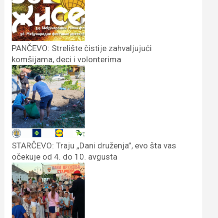
PANČEVO: Strelište čistije zahvaljujući
komšijama, deci i volonterima
STARČEVO: Traju „Dani druženja”, evo šta vas
očekuje od 4. do 10. avgusta