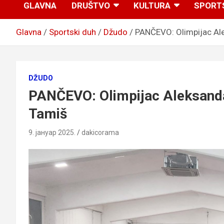
GLAVNA
DRUŠTVO
KULTURA
SPORT
Glavna
Sportski duh
Džudo
PANČEVO: Olimpijac Ale
DŽUDO
PANČEVO: Olimpijac Aleksanda
Tamiš
9. јануар 2025.
dakicorama