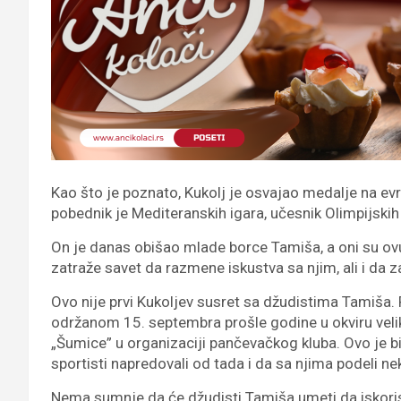
Kao što je poznato, Kukolj je osvajao medalje na ev
pobednik je Mediteranskih igara, učesnik Olimpijskih
On je danas obišao mlade borce Tamiša, a oni su ovu j
zatraže savet da razmene iskustva sa njim, ali i da z
Ovo nije prvi Kukoljev susret sa džudistima Tamiša. 
održanom 15. septembra prošle godine u okviru veli
„Šumice” u organizaciji pančevačkog kluba. Ovo je bil
sportisti napredovali od tada i da sa njima podeli ne
Nema sumnje da će džudisti Tamiša umeti da iskorist