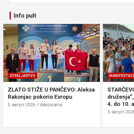
Info pult
STRELJAŠTVO
MANIFESTACI
ZLATO STIŽE U PANČEVO: Aleksa
STARČEVO:
Rakonjac pokorio Evropu
druženja”,
4. do 10. 
5. август 2026.
dakicorama
3. август 2026