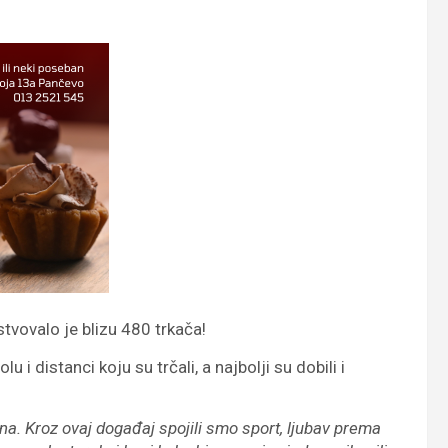
tvovalo je blizu 480 trkača!
u i distanci koju su trčali, a najbolji su dobili i
ajna. Kroz ovaj događaj spojili smo sport, ljubav prema