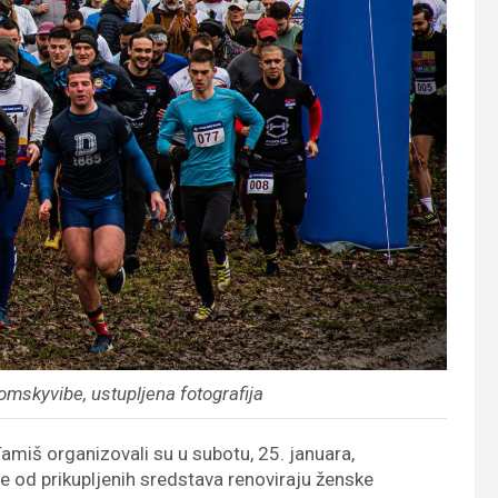
mskyvibe, ustupljena fotografija
Tamiš organizovali su u subotu, 25. januara,
od prikupljenih sredstava renoviraju ženske