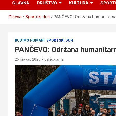
GLAVNA
DRUŠTVO
KULTURA
SPORT
Glavna
Sportski duh
PANČEVO: Održana humanitarna 
BUDIMO HUMANI
SPORTSKI DUH
PANČEVO: Održana humanitarn
25. јануар 2025.
dakicorama