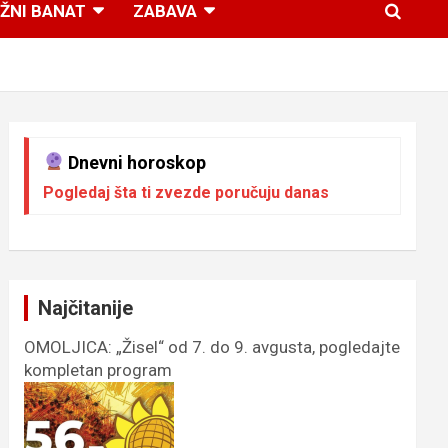
ŽNI BANAT
ZABAVA
Dnevni horoskop
Pogledaj šta ti zvezde poručuju danas
Najčitanije
OMOLJICA: „Žisel“ od 7. do 9. avgusta, pogledajte
kompletan program