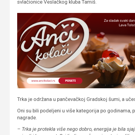
svlačionice Veslačkog kluba Tamiš.
Trka je održana u pančevačkoj Gradskoj šumi, a učes
Oni su bili podeljeni u više kategorija po godinama, pol
nagrade.
– Trka je protekla više nego dobro, energija je bila sj