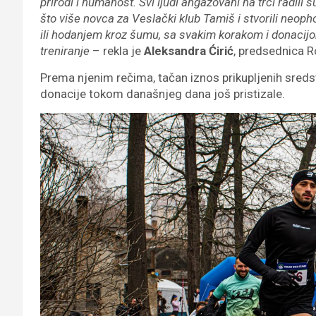
prirodi i humanost. Svi ljudi angažovani na trci radili 
što više novca za Veslački klub Tamiš i stvorili neop
ili hodanjem kroz šumu, sa svakim korakom i donacij
treniranje
– rekla je
Aleksandra Ćirić
, predsednica R
Prema njenim rečima, tačan iznos prikupljenih sredst
donacije tokom današnjeg dana još pristizale.