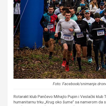
Foto: Facebook/snimanje.drono
Rotarakt klub Pančevo Mihajlo Pupin i Veslački klub 
humanitarnu trku „Krug oko šume” sa namerom da se 