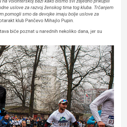
su na volonterskoj bazi kako bismo svi zajedno prikupili
hodne uslove za razvoj ženskog tima tog kluba. Trčanjem
om pomogli smo da devojke imaju bolje uslove za
otarakt klub Pančevo Mihajlo Pupin.
ava biće poznat u narednih nekoliko dana, jer su