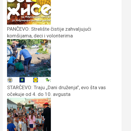
PANČEVO: Strelište čistije zahvaljujući
komšijama, deci i volonterima
STARČEVO: Traju „Dani druženja”, evo šta vas
očekuje od 4. do 10. avgusta