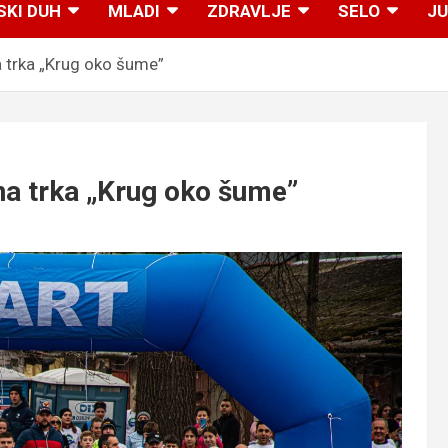
SKI DUH
MLADI
ZDRAVLJE
SELO
JU
trka „Krug oko šume”
a trka „Krug oko šume”