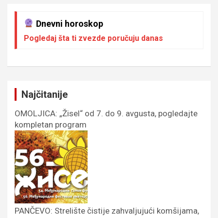
Dnevni horoskop
Pogledaj šta ti zvezde poručuju danas
Najčitanije
OMOLJICA: „Žisel“ od 7. do 9. avgusta, pogledajte
kompletan program
PANČEVO: Strelište čistije zahvaljujući komšijama,