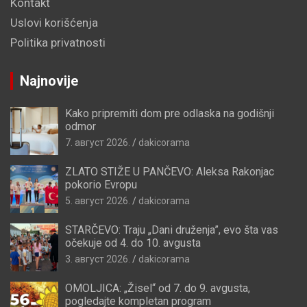
Kontakt
Uslovi korišćenja
Politika privatnosti
Najnovije
Kako pripremiti dom pre odlaska na godišnji
odmor
7. август 2026.
dakicorama
ZLATO STIŽE U PANČEVO: Aleksa Rakonjac
pokorio Evropu
5. август 2026.
dakicorama
STARČEVO: Traju „Dani druženja”, evo šta vas
očekuje od 4. do 10. avgusta
3. август 2026.
dakicorama
OMOLJICA: „Žisel“ od 7. do 9. avgusta,
pogledajte kompletan program