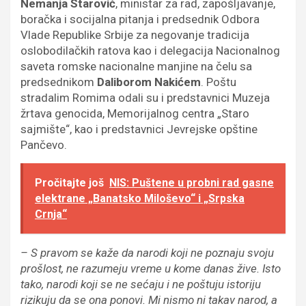
Nemanja Starović
, ministar za rad, zapošljavanje,
boračka i socijalna pitanja i predsednik Odbora
Vlade Republike Srbije za negovanje tradicija
oslobodilačkih ratova kao i delegacija Nacionalnog
saveta romske nacionalne manjine na čelu sa
predsednikom
Daliborom Nakićem
. Poštu
stradalim Romima odali su i predstavnici Muzeja
žrtava genocida, Memorijalnog centra „Staro
sajmište“, kao i predstavnici Jevrejske opštine
Pančevo.
Pročitajte još
NIS: Puštene u probni rad gasne
elektrane „Banatsko Miloševo“ i „Srpska
Crnja“
– S pravom se kaže da narodi koji ne poznaju svoju
prošlost, ne razumeju vreme u kome danas žive. Isto
tako, narodi koji se ne sećaju i ne poštuju istoriju
rizikuju da se ona ponovi. Mi nismo ni takav narod, a