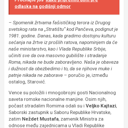
odlaska na godišnji odmor
– Spomenik žrtvama fašističkog terora iz Drugog
svetskog rata na „Stratištu“ kod Pančeva, podignut je
1981. godine. Danas, kada gradimo dostojnu kulturu
sećanja na žrtve iz prošlih ratova, napominjem da će
naše ministarstvo, kao i Vlada Republike Srbije,
učiniti sve da ova masovno gubilište i stradanje
Roma, nikada ne bude zaboravljeno. Naša je obaveza
i dužnost da obezbedimo i to, da se njihove muke i
patnje nikada ne zaborave
– poručio je, između
ostalog, Starović.
Vence su položili i mnogobrojni gosti Nacionalnog
saveta romske nacionalne manjine. Osim njih,
počast stradalim Romima odali su i
Veljko Kajtazi
,
Saborski zastupnik u Saboru Republike Hrvatske,
zatim
Neždet Mustafa
, zamenik Ministra za
odnose među zajednicama u Vladi Republike