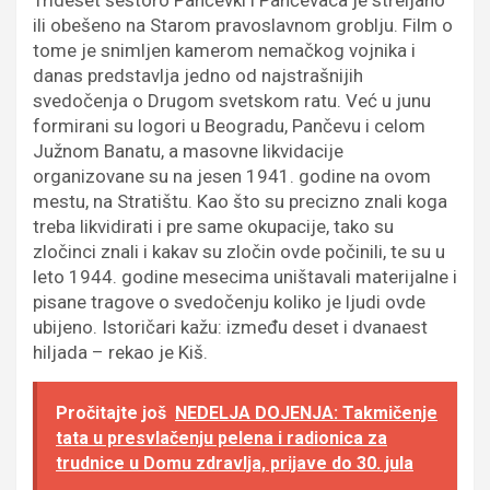
Trideset šestoro Pančevki i Pančevaca je streljano
ili obešeno na Starom pravoslavnom groblju. Film o
tome je snimljen kamerom nemačkog vojnika i
danas predstavlja jedno od najstrašnijih
svedočenja o Drugom svetskom ratu. Već u junu
formirani su logori u Beogradu, Pančevu i celom
Južnom Banatu, a masovne likvidacije
organizovane su na jesen 1941. godine na ovom
mestu, na Stratištu. Kao što su precizno znali koga
treba likvidirati i pre same okupacije, tako su
zločinci znali i kakav su zločin ovde počinili, te su u
leto 1944. godine mesecima uništavali materijalne i
pisane tragove o svedočenju koliko je ljudi ovde
ubijeno. Istoričari kažu: između deset i dvanaest
hiljada – rekao je Kiš.
Pročitajte još
NEDELJA DOJENJA: Takmičenje
tata u presvlačenju pelena i radionica za
trudnice u Domu zdravlja, prijave do 30. jula