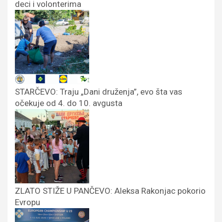
deci i volonterima
STARČEVO: Traju „Dani druženja”, evo šta vas
očekuje od 4. do 10. avgusta
ZLATO STIŽE U PANČEVO: Aleksa Rakonjac pokorio
Evropu