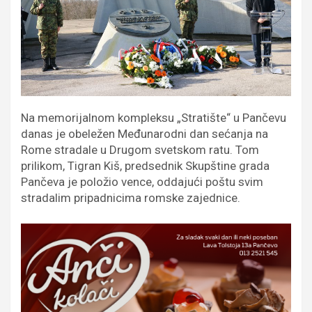
Na memorijalnom kompleksu „Stratište“ u Pančevu
danas je obeležen Međunarodni dan sećanja na
Rome stradale u Drugom svetskom ratu. Tom
prilikom, Tigran Kiš, predsednik Skupštine grada
Pančeva je položio vence, oddajući poštu svim
stradalim pripadnicima romske zajednice.