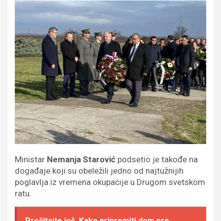
Ministar
Nemanja Starović
podsetio je takođe na
događaje koji su obeležili jedno od najtužnijih
poglavlja iz vremena okupacije u Drugom svetskom
ratu.
Pročitajte još
Kako pripremiti dom pre