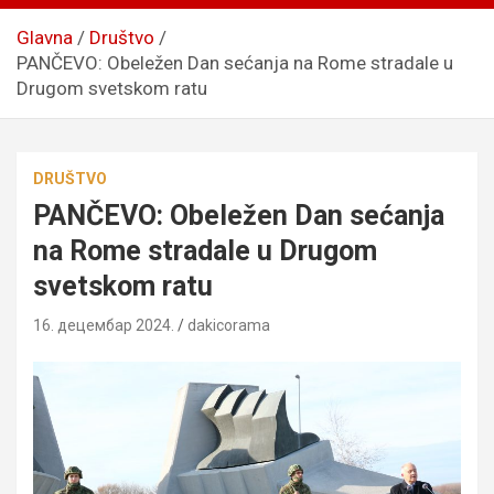
Glavna
Društvo
PANČEVO: Obeležen Dan sećanja na Rome stradale u
Drugom svetskom ratu
DRUŠTVO
PANČEVO: Obeležen Dan sećanja
na Rome stradale u Drugom
svetskom ratu
16. децембар 2024.
dakicorama