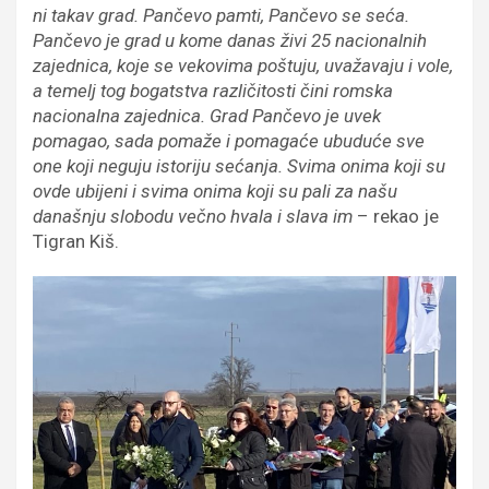
ni takav grad. Pančevo pamti, Pančevo se seća.
Pančevo je grad u kome danas živi 25 nacionalnih
zajednica, koje se vekovima poštuju, uvažavaju i vole,
a temelj tog bogatstva različitosti čini romska
nacionalna zajednica. Grad Pančevo je uvek
pomagao, sada pomaže i pomagaće ubuduće sve
one koji neguju istoriju sećanja. Svima onima koji su
ovde ubijeni i svima onima koji su pali za našu
današnju slobodu večno hvala i slava im
– rekao je
Tigran Kiš.