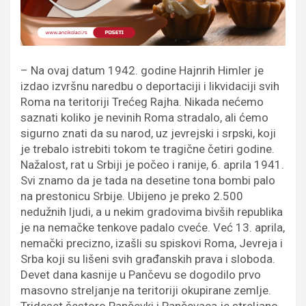
– Na ovaj datum 1942. godine Hajnrih Himler je
izdao izvršnu naredbu o deportaciji i likvidaciji svih
Roma na teritoriji Trećeg Rajha. Nikada nećemo
saznati koliko je nevinih Roma stradalo, ali ćemo
sigurno znati da su narod, uz jevrejski i srpski, koji
je trebalo istrebiti tokom te tragične četiri godine.
Nažalost, rat u Srbiji je počeo i ranije, 6. aprila 1941.
Svi znamo da je tada na desetine tona bombi palo
na prestonicu Srbije. Ubijeno je preko 2.500
nedužnih ljudi, a u nekim gradovima bivših republika
je na nemačke tenkove padalo cveće. Već 13. aprila,
nemački precizno, izašli su spiskovi Roma, Jevreja i
Srba koji su lišeni svih građanskih prava i sloboda.
Devet dana kasnije u Pančevu se dogodilo prvo
masovno streljanje na teritoriji okupirane zemlje.