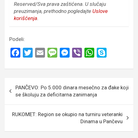
Reserved/Sva prava zaštićena.
U slučaju
preuzimanja, prethodno pogledajte
Uslove
korišćenja
.
Podeli:
F
T
E
M
M
Vi
W
S
a
wi
m
es
es
b
h
ky
ce
tt
ail
s
se
er
at
p
b
er
a
n
s
e
Кретање
PANČEVO: Po 5.000 dinara mesečno za đake koji
o
g
g
A
чланка
se školuju za deficitarna zanimanja
o
e
er
p
k
p
RUKOMET: Region se okupio na turniru veteranki
Dinama u Pančevu