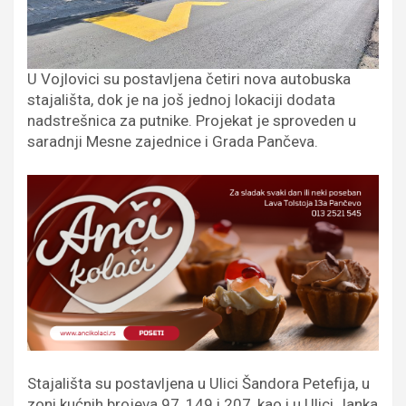
U Vojlovici su postavljena četiri nova autobuska
stajališta, dok je na još jednoj lokaciji dodata
nadstrešnica za putnike. Projekat je sproveden u
saradnji Mesne zajednice i Grada Pančeva.
Stajališta su postavljena u Ulici Šandora Petefija, u
zoni kućnih brojeva 97, 149 i 207, kao i u Ulici Janka