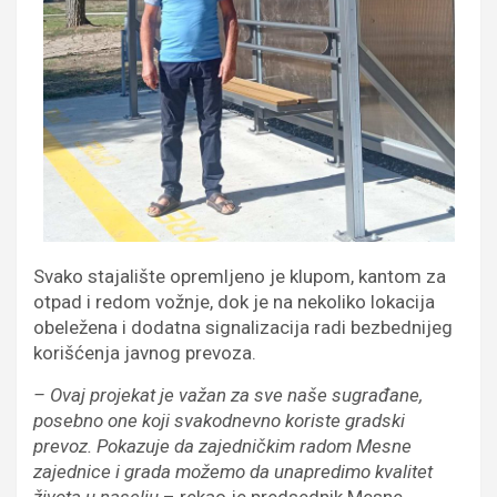
Svako stajalište opremljeno je klupom, kantom za
otpad i redom vožnje, dok je na nekoliko lokacija
obeležena i dodatna signalizacija radi bezbednijeg
korišćenja javnog prevoza.
– Ovaj projekat je važan za sve naše sugrađane,
posebno one koji svakodnevno koriste gradski
prevoz. Pokazuje da zajedničkim radom Mesne
zajednice i grada možemo da unapredimo kvalitet
života u naselju
– rekao je predsednik Mesne