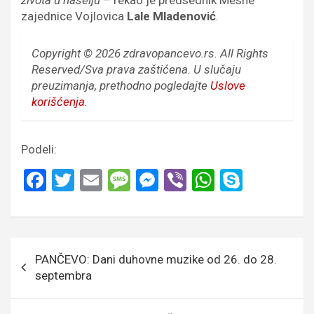
zajednice Vojlovica
Lale Mladenović
.
Copyright © 2026 zdravopancevo.rs. All Rights
Reserved/Sva prava zaštićena.
U slučaju
preuzimanja, prethodno pogledajte
Uslove
korišćenja
.
Podeli:
F
T
E
M
M
Vi
W
S
a
wi
m
es
es
b
h
ky
ce
tt
ail
s
se
er
at
p
b
er
a
n
s
e
Кретање
PANČEVO: Dani duhovne muzike od 26. do 28.
o
g
g
A
чланка
septembra
o
e
er
p