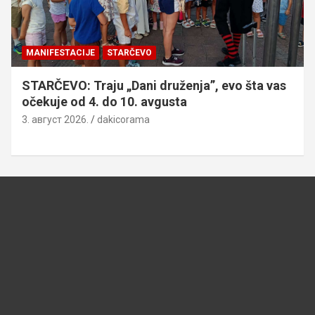
MANIFESTACIJE
STARČEVO
STARČEVO: Traju „Dani druženja”, evo šta vas
očekuje od 4. do 10. avgusta
3. август 2026.
dakicorama