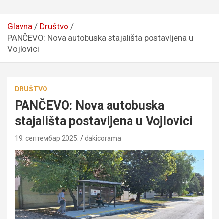
Glavna
Društvo
PANČEVO: Nova autobuska stajališta postavljena u
Vojlovici
DRUŠTVO
PANČEVO: Nova autobuska
stajališta postavljena u Vojlovici
19. септембар 2025.
dakicorama