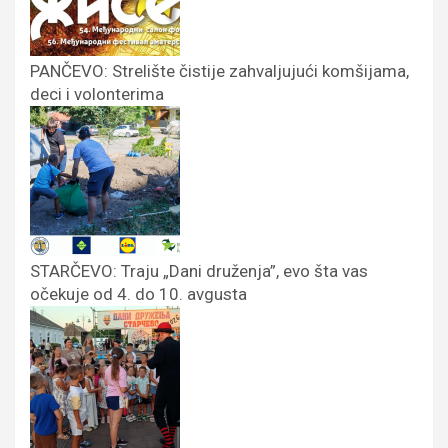
PANČEVO: Strelište čistije zahvaljujući komšijama,
deci i volonterima
STARČEVO: Traju „Dani druženja”, evo šta vas
očekuje od 4. do 10. avgusta