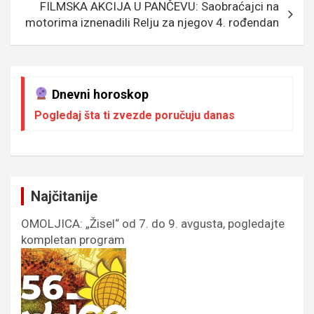
k
p
FILMSKA AKCIJA U PANČEVU: Saobraćajci na
motorima iznenadili Relju za njegov 4. rođendan
Dnevni horoskop
Pogledaj šta ti zvezde poručuju danas
Najčitanije
OMOLJICA: „Žisel“ od 7. do 9. avgusta, pogledajte
kompletan program