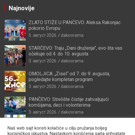
Najnovije
ZLATO STIŽE U PANČEVO: Aleksa Rakonjac
pokorio Evropu
5. август 2026.
dakicorama
STARČEVO: Traju „Dani druženja”, evo šta vas
očekuje od 4. do 10. avgusta
3. август 2026.
dakicorama
OMOLJICA: „Žisel“ od 7. do 9. avgusta,
pogledajte kompletan program
3. август 2026.
dakicorama
PANČEVO: Strelište čistije zahvaljujući
komšijama, deci i volonterima
3. август 2026.
dakicorama
Naš web sajt koristi kolačiće u cilju pružanja boljeg
korisničkog iskustva. Nastavkom korišćenja sajta prihvatate