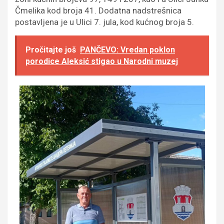
Čmelika kod broja 41. Dodatna nadstrešnica
postavljena je u Ulici 7. jula, kod kućnog broja 5.
Pročitajte još
PANČEVO: Vredan poklon
porodice Aleksić stigao u Narodni muzej