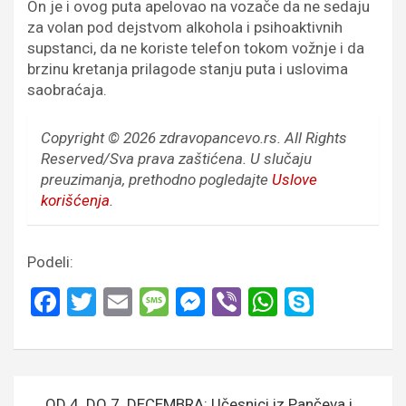
On je i ovog puta apelovao na vozače da ne sedaju
za volan pod dejstvom alkohola i psihoaktivnih
supstanci, da ne koriste telefon tokom vožnje i da
brzinu kretanja prilagode stanju puta i uslovima
saobraćaja.
Copyright © 2026 zdravopancevo.rs. All Rights
Reserved/Sva prava zaštićena.
U slučaju
preuzimanja, prethodno pogledajte
Uslove
korišćenja
.
Podeli:
F
T
E
M
M
Vi
W
S
a
wi
m
es
es
b
h
ky
ce
tt
ail
s
se
er
at
p
b
er
a
n
s
e
Кретање
OD 4. DO 7. DECEMBRA: Učesnici iz Pančeva i