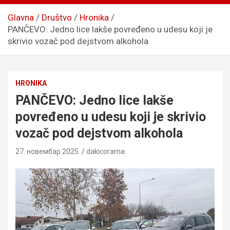
Glavna
Društvo
Hronika
PANČEVO: Jedno lice lakše povređeno u udesu koji je
skrivio vozač pod dejstvom alkohola
HRONIKA
PANČEVO: Jedno lice lakše
povređeno u udesu koji je skrivio
vozač pod dejstvom alkohola
27. новембар 2025.
dakicorama