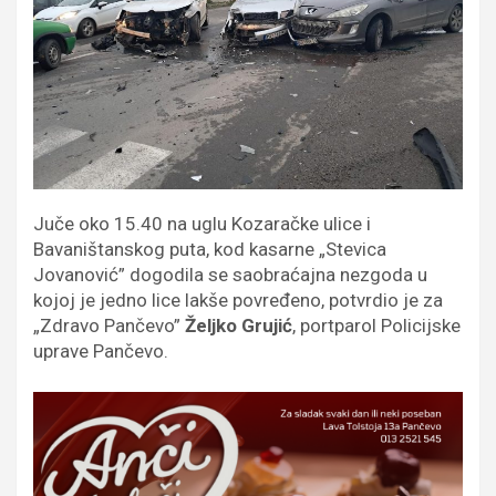
Juče oko 15.40 na uglu Kozaračke ulice i
Bavaništanskog puta, kod kasarne „Stevica
Jovanović” dogodila se saobraćajna nezgoda u
kojoj je jedno lice lakše povređeno, potvrdio je za
„Zdravo Pančevo”
Željko Grujić
, portparol Policijske
uprave Pančevo.