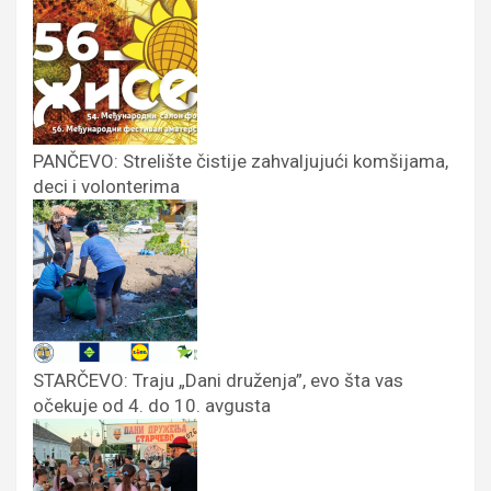
PANČEVO: Strelište čistije zahvaljujući komšijama,
deci i volonterima
STARČEVO: Traju „Dani druženja”, evo šta vas
očekuje od 4. do 10. avgusta