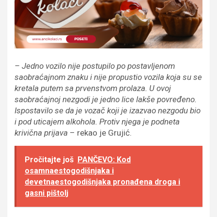
– Jedno vozilo nije postupilo po postavljenom
saobraćajnom znaku i nije propustio vozila koja su se
kretala putem sa prvenstvom prolaza. U ovoj
saobraćajnoj nezgodi je jedno lice lakše povređeno.
Ispostavilo se da je vozač koji je izazvao nezgodu bio
i pod uticajem alkohola. Protiv njega je podneta
krivična prijava
– rekao je Grujić.
Pročitajte još
PANČEVO: Kod
osamnaestogodišnjaka i
devetnaestogodišnjaka pronađena droga i
gasni pištolj