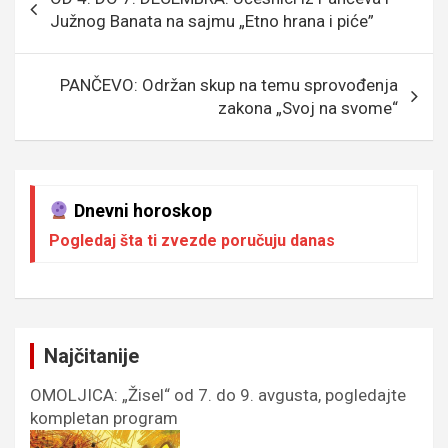
o
g
g
A
чланка
Južnog Banata na sajmu „Etno hrana i piće”
o
e
er
p
k
p
PANČEVO: Održan skup na temu sprovođenja
zakona „Svoj na svome“
Dnevni horoskop
Pogledaj šta ti zvezde poručuju danas
Najčitanije
OMOLJICA: „Žisel“ od 7. do 9. avgusta, pogledajte
kompletan program