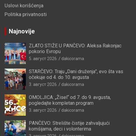
Uslovi korišćenja
Politika privatnosti
Najnovije
ZLATO STIŽE U PANČEVO: Aleksa Rakonjac
pokorio Evropu
5. август 2026.
dakicorama
STARČEVO: Traju „Dani druženja”, evo šta vas
očekuje od 4. do 10. avgusta
3. август 2026.
dakicorama
OMOLJICA: „Žisel“ od 7. do 9. avgusta,
pogledajte kompletan program
3. август 2026.
dakicorama
PANČEVO: Strelište čistije zahvaljujući
komšijama, deci i volonterima