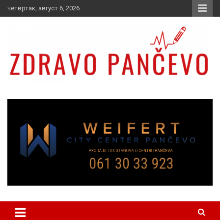
Skip
четвртак, август 6, 2026
to
content
Zdravo Pančevo