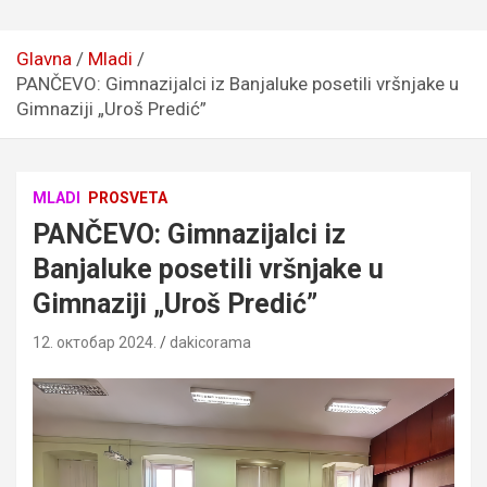
Glavna
Mladi
PANČEVO: Gimnazijalci iz Banjaluke posetili vršnjake u
Gimnaziji „Uroš Predić”
MLADI
PROSVETA
PANČEVO: Gimnazijalci iz
Banjaluke posetili vršnjake u
Gimnaziji „Uroš Predić”
12. октобар 2024.
dakicorama