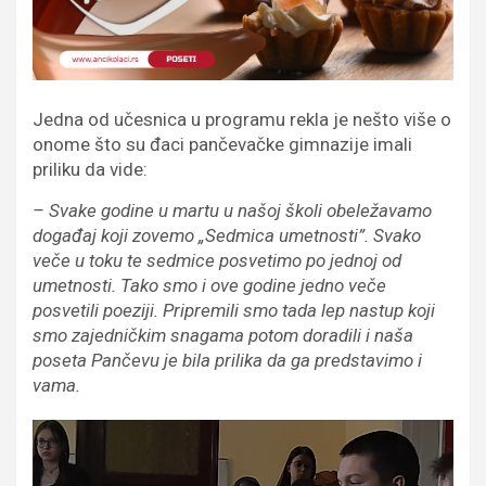
Jedna od učesnica u programu rekla je nešto više o
onome što su đaci pančevačke gimnazije imali
priliku da vide:
– Svake godine u martu u našoj školi obeležavamo
događaj koji zovemo „Sedmica umetnosti”. Svako
veče u toku te sedmice posvetimo po jednoj od
umetnosti. Tako smo i ove godine jedno veče
posvetili poeziji. Pripremili smo tada lep nastup koji
smo zajedničkim snagama potom doradili i naša
poseta Pančevu je bila prilika da ga predstavimo i
vama.