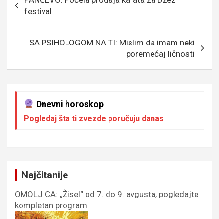
o
g
g
A
чланка
festival
o
e
er
p
k
p
SA PSIHOLOGOM NA TI: Mislim da imam neki
poremećaj ličnosti
Dnevni horoskop
Pogledaj šta ti zvezde poručuju danas
Najčitanije
OMOLJICA: „Žisel“ od 7. do 9. avgusta, pogledajte
kompletan program