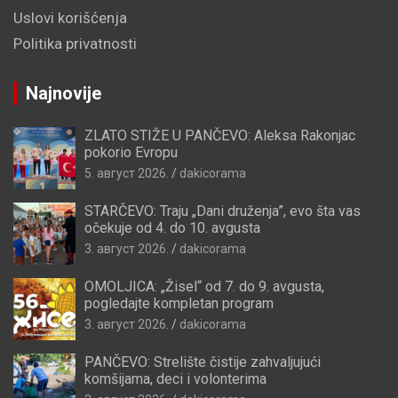
Uslovi korišćenja
Politika privatnosti
Najnovije
ZLATO STIŽE U PANČEVO: Aleksa Rakonjac
pokorio Evropu
5. август 2026.
dakicorama
STARČEVO: Traju „Dani druženja”, evo šta vas
očekuje od 4. do 10. avgusta
3. август 2026.
dakicorama
OMOLJICA: „Žisel“ od 7. do 9. avgusta,
pogledajte kompletan program
3. август 2026.
dakicorama
PANČEVO: Strelište čistije zahvaljujući
komšijama, deci i volonterima