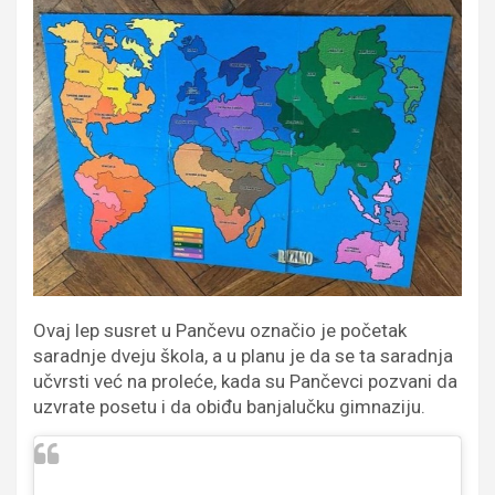
Ovaj lep susret u Pančevu označio je početak
saradnje dveju škola, a u planu je da se ta saradnja
učvrsti već na proleće, kada su Pančevci pozvani da
uzvrate posetu i da obiđu banjalučku gimnaziju.