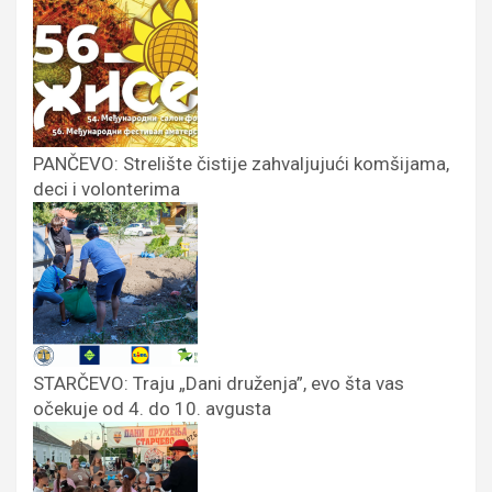
PANČEVO: Strelište čistije zahvaljujući komšijama,
deci i volonterima
STARČEVO: Traju „Dani druženja”, evo šta vas
očekuje od 4. do 10. avgusta