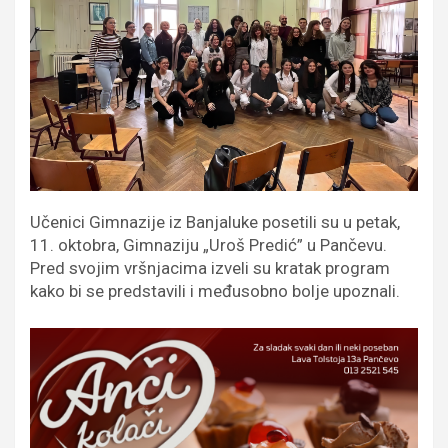
Učenici Gimnazije iz Banjaluke posetili su u petak,
11. oktobra, Gimnaziju „Uroš Predić” u Pančevu.
Pred svojim vršnjacima izveli su kratak program
kako bi se predstavili i međusobno bolje upoznali.