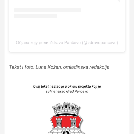
Објава коју дели Zdravo Pančevo (@zdravopancevo)
Tekst i foto: Luna Kožan, omladinska redakcija