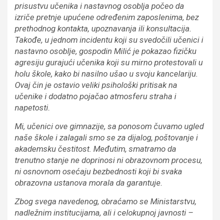
prisustvu učenika i nastavnog osoblja počeo da
izriče pretnje upućene određenim zaposlenima, bez
prethodnog kontakta, upoznavanja ili konsultacija.
Takođe, u jednom incidentu koji su svedočili učenici i
nastavno osoblje, gospodin Milić je pokazao fizičku
agresiju gurajući učenika koji su mirno protestovali u
holu škole, kako bi nasilno ušao u svoju kancelariju.
Ovaj čin je ostavio veliki psihološki pritisak na
učenike i dodatno pojačao atmosferu straha i
napetosti.
Mi, učenici ove gimnazije, sa ponosom čuvamo ugled
naše škole i zalagali smo se za dijalog, poštovanje i
akademsku čestitost. Međutim, smatramo da
trenutno stanje ne doprinosi ni obrazovnom procesu,
ni osnovnom osećaju bezbednosti koji bi svaka
obrazovna ustanova morala da garantuje.
Zbog svega navedenog, obraćamo se Ministarstvu,
nadležnim institucijama, ali i celokupnoj javnosti –