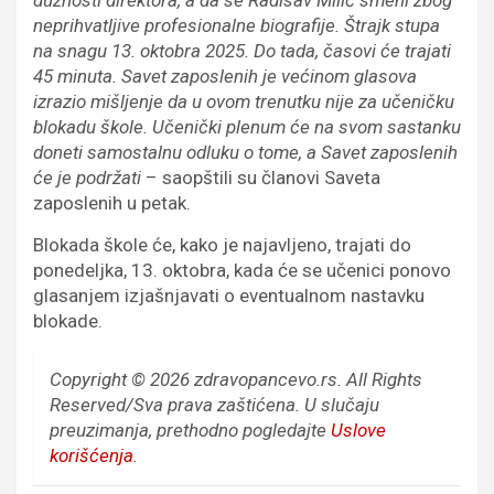
dužnosti direktora, a da se Radisav Milić smeni zbog
neprihvatljive profesionalne biografije. Štrajk stupa
na snagu 13. oktobra 2025. Do tada, časovi će trajati
45 minuta. Savet zaposlenih je većinom glasova
izrazio mišljenje da u ovom trenutku nije za učeničku
blokadu škole. Učenički plenum će na svom sastanku
doneti samostalnu odluku o tome, a Savet zaposlenih
će je podržati
– saopštili su članovi Saveta
zaposlenih u petak.
Blokada škole će, kako je najavljeno, trajati do
ponedeljka, 13. oktobra, kada će se učenici ponovo
glasanjem izjašnjavati o eventualnom nastavku
blokade.
Copyright © 2026 zdravopancevo.rs. All Rights
Reserved/Sva prava zaštićena.
U slučaju
preuzimanja, prethodno pogledajte
Uslove
korišćenja
.