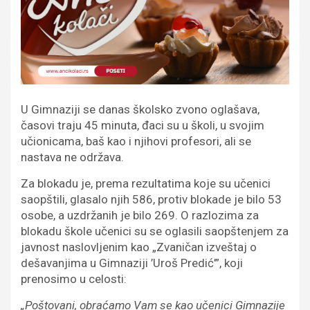
U Gimnaziji se danas školsko zvono oglašava,
časovi traju 45 minuta, đaci su u školi, u svojim
učionicama, baš kao i njihovi profesori, ali se
nastava ne održava.
Za blokadu je, prema rezultatima koje su učenici
saopštili, glasalo njih 586, protiv blokade je bilo 53
osobe, a uzdržanih je bilo 269. O razlozima za
blokadu škole učenici su se oglasili saopštenjem za
javnost naslovljenim kao „Zvaničan izveštaj o
dešavanjima u Gimnaziji ’Uroš Predić’”, koji
prenosimo u celosti:
„Poštovani, obraćamo Vam se kao učenici Gimnazije