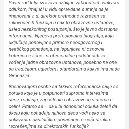
Savet roditelja izražava ozbiljnu zabrinutost ovakvom
odlukom, imajući u vidu opravdane sumnje da je
imenovani v. d. direktor prethodno razrešen sa
rukovodećih funkcija u čak tri obrazovne ustanove,
usled nezakonitog postupanja, što je javno dostupna
informacija. Njegova profesionalna biografija, koja
uključuje ponovljene primere neodgovornog i
neetičkog ponašanja, ne ispunjava ni osnovne
kriterijume lične i profesionalne podobnosti za
vođenje jedne obrazovne ustanove, posebno ne one
sa tradicijom, ugledom i standardima kakve ima naša
Gimnazija.
Imenovanjem osobe sa takvim referencama šalje se
poruka koja je u potpunosti suprotna interesima
dece, roditelja, zaposlenih i obrazovnog sistema u
celini. Pitamo se – da li bi donosioci odluka želeli da
školu koju pohađaju njihova deca vodi neko sa
dokazanim nasilničkim ponašanjem i višestrukim
razrešenjima sa direktorskih funkcija?