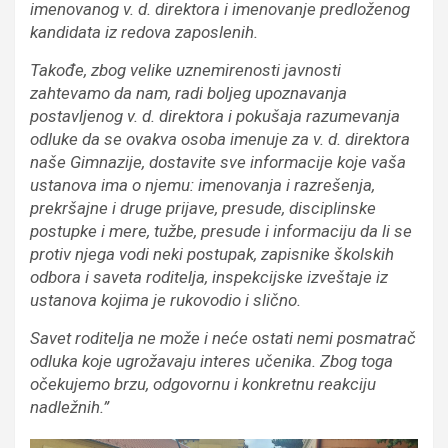
imenovanog v. d. direktora i imenovanje predloženog
kandidata iz redova zaposlenih.
Takođe, zbog velike uznemirenosti javnosti
zahtevamo da nam, radi boljeg upoznavanja
postavljenog v. d. direktora i pokušaja razumevanja
odluke da se ovakva osoba imenuje za v. d. direktora
naše Gimnazije, dostavite sve informacije koje vaša
ustanova ima o njemu: imenovanja i razrešenja,
prekršajne i druge prijave, presude, disciplinske
postupke i mere, tužbe, presude i informaciju da li se
protiv njega vodi neki postupak, zapisnike školskih
odbora i saveta roditelja, inspekcijske izveštaje iz
ustanova kojima je rukovodio i slično.
Savet roditelja ne može i neće ostati nemi posmatrač
odluka koje ugrožavaju interes učenika. Zbog toga
očekujemo brzu, odgovornu i konkretnu reakciju
nadležnih.”