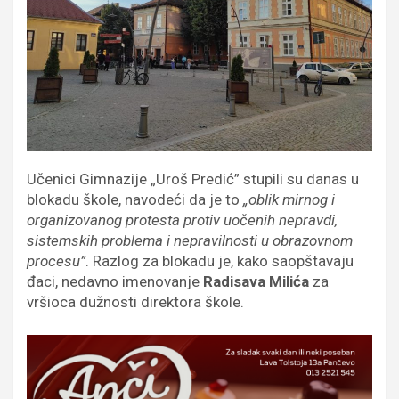
Učenici Gimnazije „Uroš Predić” stupili su danas u
blokadu škole, navodeći da je to
„oblik mirnog i
organizovanog protesta protiv uočenih nepravdi,
sistemskih problema i nepravilnosti u obrazovnom
procesu”
. Razlog za blokadu je, kako saopštavaju
đaci, nedavno imenovanje
Radisava Milića
za
vršioca dužnosti direktora škole.