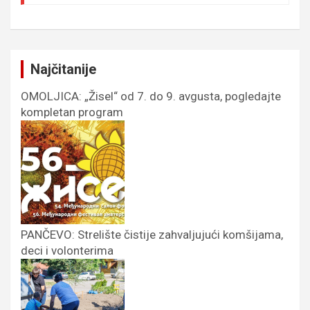
Najčitanije
OMOLJICA: „Žisel“ od 7. do 9. avgusta, pogledajte
kompletan program
PANČEVO: Strelište čistije zahvaljujući komšijama,
deci i volonterima