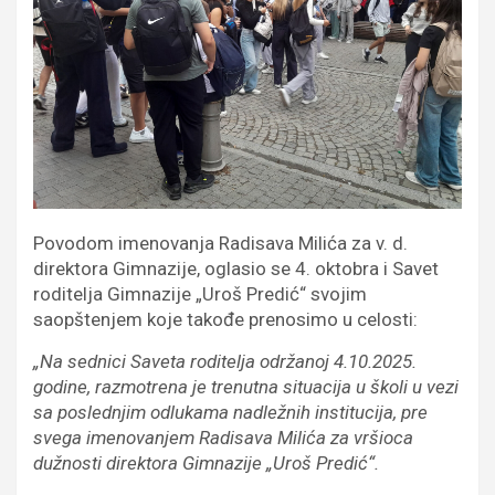
Povodom imenovanja Radisava Milića za v. d.
direktora Gimnazije, oglasio se 4. oktobra i Savet
roditelja Gimnazije „Uroš Predić“ svojim
saopštenjem koje takođe prenosimo u celosti:
„Na sednici Saveta roditelja održanoj 4.10.2025.
godine, razmotrena je trenutna situacija u školi u vezi
sa poslednjim odlukama nadležnih institucija, pre
svega imenovanjem Radisava Milića za vršioca
dužnosti direktora Gimnazije „Uroš Predić“.