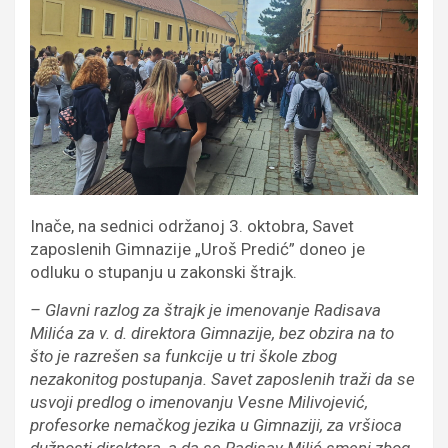
Inače, na sednici održanoj 3. oktobra, Savet
zaposlenih Gimnazije „Uroš Predić” doneo je
odluku o stupanju u zakonski štrajk.
– Glavni razlog za štrajk je imenovanje Radisava
Milića za v. d. direktora Gimnazije, bez obzira na to
što je razrešen sa funkcije u tri škole zbog
nezakonitog postupanja. Savet zaposlenih traži da se
usvoji predlog o imenovanju Vesne Milivojević,
profesorke nemačkog jezika u Gimnaziji, za vršioca