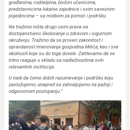
građanima, roditeljima, bivšim učenicima,
predstavnicima lokalne zajednice i svim savesnim
pojedincima – sa molbom za pomoć i podršku.
Ne tražimo ništa drugo osim prava na
dostojanstveno školovanje u zdravom i sigurnom
okruženju. Tražimo da se proveri zakonitost i
opravdanost imenovanja gospodina Milića, kao i sve
okolnosti koje su do toga dovele. Zahtevamo da se
hitno reaguje u skladu sa nadležnostima svih
relevantnih institucija.
U nadi da ćemo dobiti razumevanje i podršku koju
zaslužujemo, unapred se zahvaljujemo na pažnji i
odgovornom postupanju.”