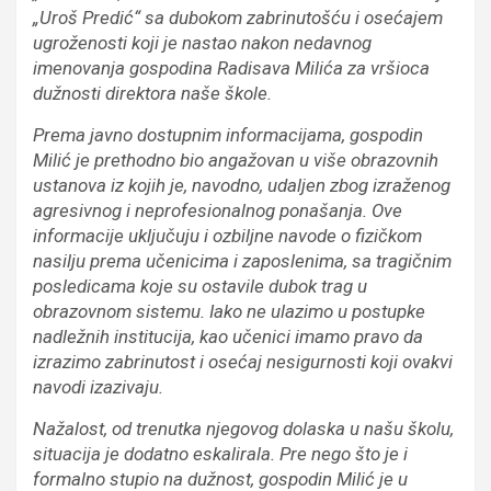
„Uroš Predić“ sa dubokom zabrinutošću i osećajem
ugroženosti koji je nastao nakon nedavnog
imenovanja gospodina Radisava Milića za vršioca
dužnosti direktora naše škole.
Prema javno dostupnim informacijama, gospodin
Milić je prethodno bio angažovan u više obrazovnih
ustanova iz kojih je, navodno, udaljen zbog izraženog
agresivnog i neprofesionalnog ponašanja. Ove
informacije uključuju i ozbiljne navode o fizičkom
nasilju prema učenicima i zaposlenima, sa tragičnim
posledicama koje su ostavile dubok trag u
obrazovnom sistemu. Iako ne ulazimo u postupke
nadležnih institucija, kao učenici imamo pravo da
izrazimo zabrinutost i osećaj nesigurnosti koji ovakvi
navodi izazivaju.
Nažalost, od trenutka njegovog dolaska u našu školu,
situacija je dodatno eskalirala. Pre nego što je i
formalno stupio na dužnost, gospodin Milić je u