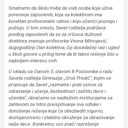
Smatramo da školu treba da vodi osoba koja uživa
poverenje zaposlenih, koja sa kolektivom ima
korektan profesionalni odnos i koju učenici poznaju i
poštuju. U tom smislu, Savet roditelja podržava
predlog zaposlenih da se za vršioca dužnosti
direktora imenuje profesorka Vesna Milivojević,
dugogodišnji član kolektiva, čiji dosadašnji rad i ugled
u školi govore u prilog tome da bi takvo rešenje bilo u
najboljem interesu svih.
U skladu sa članom 5, stavom 8 Poslovnika o radu
Saveta roditelja Gimnazije „Uroš Predić“, kojim se
propisuje da Savet „razmatra i prati uslove za
odrastanje i učenje, bezbednost i zaštitu dece i
učenika“, obraćamo se nadležnim institucijama sa
zahtevom za hitno preispitivanje ove odluke i
donošenje rešenja koje će obezbediti sigurno,
dostojanstveno i stabilno okruženje za obrazovanje
naše dece. Konkretno, ovo znači razrešenje