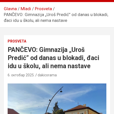
Glavna
Mladi
Prosveta
PANČEVO: Gimnazija „Uroš Predić” od danas u blokadi,
đaci idu u školu, ali nema nastave
PROSVETA
PANČEVO: Gimnazija „Uroš
Predić” od danas u blokadi, đaci
idu u školu, ali nema nastave
6. октобар 2025.
dakicorama