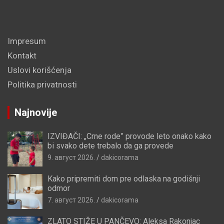
Impresum
Kontakt
Uslovi korišćenja
Politika privatnosti
Najnovije
IZVIĐAČI: „Crne rode” provode leto onako kako
bi svako dete trebalo da ga provede
9. август 2026.
dakicorama
Kako pripremiti dom pre odlaska na godišnji
odmor
7. август 2026.
dakicorama
ZLATO STIŽE U PANČEVO: Aleksa Rakonjac