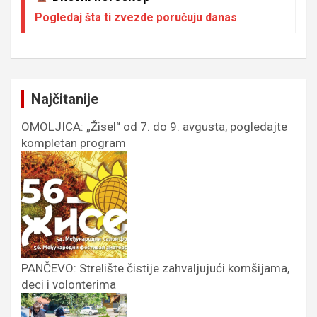
Pogledaj šta ti zvezde poručuju danas
Najčitanije
OMOLJICA: „Žisel“ od 7. do 9. avgusta, pogledajte
kompletan program
PANČEVO: Strelište čistije zahvaljujući komšijama,
deci i volonterima