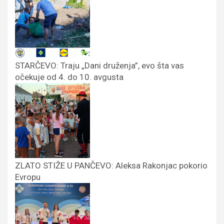
STARČEVO: Traju „Dani druženja”, evo šta vas
očekuje od 4. do 10. avgusta
ZLATO STIŽE U PANČEVO: Aleksa Rakonjac pokorio
Evropu