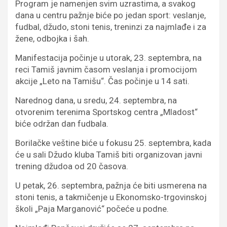
Program je namenjen svim uzrastima, a svakog
dana u centru pažnje biće po jedan sport: veslanje,
fudbal, džudo, stoni tenis, treninzi za najmlađe i za
žene, odbojka i šah.
Manifestacija počinje u utorak, 23. septembra, na
reci Tamiš javnim časom veslanja i promocijom
akcije „Leto na Tamišu“. Čas počinje u 14 sati.
Narednog dana, u sredu, 24. septembra, na
otvorenim terenima Sportskog centra „Mladost“
biće održan dan fudbala.
Borilačke veštine biće u fokusu 25. septembra, kada
će u sali Džudo kluba Tamiš biti organizovan javni
trening džudoa od 20 časova.
U petak, 26. septembra, pažnja će biti usmerena na
stoni tenis, a takmičenje u Ekonomsko-trgovinskoj
školi „Paja Marganović“ počeće u podne.