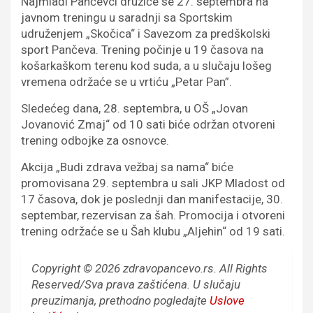
Najmlađi Pančevci družiće se 27. septembra na
javnom treningu u saradnji sa Sportskim
udruženjem „Skočica“ i Savezom za predškolski
sport Pančeva. Trening počinje u 19 časova na
košarkaškom terenu kod suda, a u slučaju lošeg
vremena održaće se u vrtiću „Petar Pan”.
Sledećeg dana, 28. septembra, u OŠ „Jovan
Jovanović Zmaj“ od 10 sati biće održan otvoreni
trening odbojke za osnovce.
Akcija „Budi zdrava vežbaj sa nama“ biće
promovisana 29. septembra u sali JKP Mladost od
17 časova, dok je poslednji dan manifestacije, 30.
septembar, rezervisan za šah. Promocija i otvoreni
trening održaće se u Šah klubu „Aljehin“ od 19 sati.
Copyright © 2026 zdravopancevo.rs. All Rights
Reserved/Sva prava zaštićena.
U slučaju
preuzimanja, prethodno pogledajte
Uslove