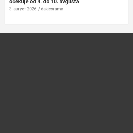
očekuje od 4. do 10. avgusta
3. август 2026.
dakicorama