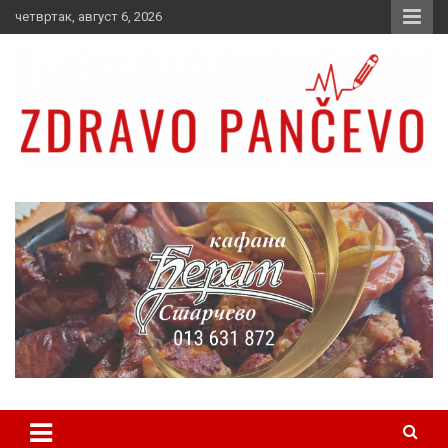
Skip
четвртак, август 6, 2026
to
content
Zdravo Pančevo