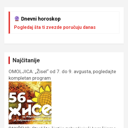
Dnevni horoskop
Pogledaj šta ti zvezde poručuju danas
Najčitanije
OMOLJICA: „Žisel“ od 7. do 9. avgusta, pogledajte
kompletan program