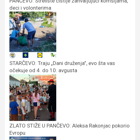
PANČEVO: Strelište čistije zahvaljujući komšijama,
deci i volonterima
STARČEVO: Traju „Dani druženja”, evo šta vas
očekuje od 4. do 10. avgusta
ZLATO STIŽE U PANČEVO: Aleksa Rakonjac pokorio
Evropu