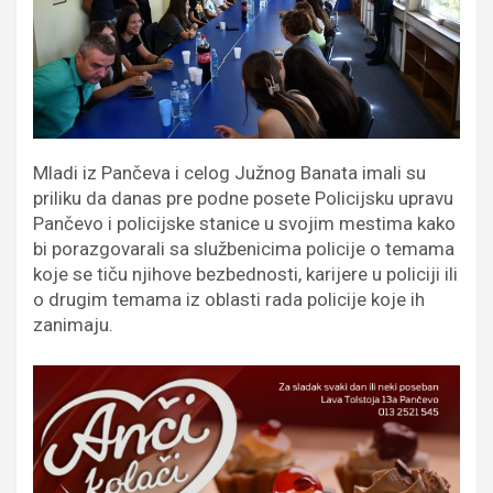
Mladi iz Pančeva i celog Južnog Banata imali su
priliku da danas pre podne posete Policijsku upravu
Pančevo i policijske stanice u svojim mestima kako
bi porazgovarali sa službenicima policije o temama
koje se tiču njihove bezbednosti, karijere u policiji ili
o drugim temama iz oblasti rada policije koje ih
zanimaju.