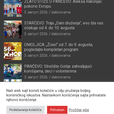
ZLATO STIŽE U PANČEVO: Aleksa Rakonjac
pokorio Evropu
5. август 2026.
dakicorama
STARČEVO: Traju „Dani druženja”, evo šta vas
očekuje od 4. do 10. avgusta
3. август 2026.
dakicorama
OMOLJICA: „Žisel“ od 7. do 9. avgusta,
pogledajte kompletan program
3. август 2026.
dakicorama
PANČEVO: Strelište čistije zahvaljujući
komšijama, deci i volonterima
3. август 2026.
dakicorama
Naš web sajt koristi kolačiće u cilju pružanja boljeg
korisničkog iskustva. Nastavkom korišćenja sajta prihvatate
njihovo korišćenje.
Pročitaj više
Podešavanja kolačića
Prihvatam
Copyright © 2026
Zdravo Pančevo