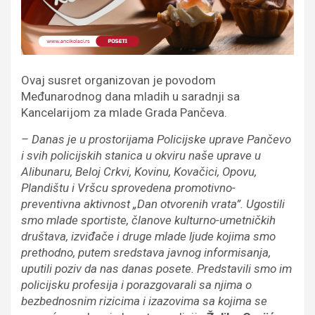
Ovaj susret organizovan je povodom
Međunarodnog dana mladih u saradnji sa
Kancelarijom za mlade Grada Pančeva.
– Danas je u prostorijama Policijske uprave Pančevo
i svih policijskih stanica u okviru naše uprave u
Alibunaru, Beloj Crkvi, Kovinu, Kovačici, Opovu,
Plandištu i Vršcu sprovedena promotivno-
preventivna aktivnost „Dan otvorenih vrata”. Ugostili
smo mlade sportiste, članove kulturno-umetničkih
društava, izviđače i druge mlade ljude kojima smo
prethodno, putem sredstava javnog informisanja,
uputili poziv da nas danas posete. Predstavili smo im
policijsku profesija i porazgovarali sa njima o
bezbednosnim rizicima i izazovima sa kojima se