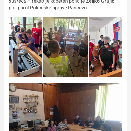
susreću
– rekao je kapetan policije
Željko Grujić
,
portparol Policijske uprave Pančevo.