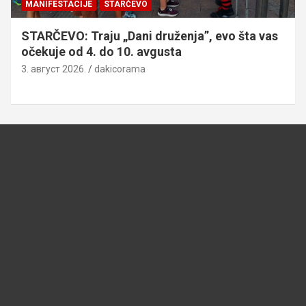
MANIFESTACIJE
STARČEVO
STARČEVO: Traju „Dani druženja”, evo šta vas
očekuje od 4. do 10. avgusta
3. август 2026.
dakicorama