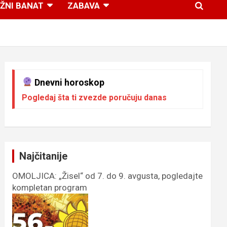
ŽNI BANAT
ZABAVA
Dnevni horoskop
Pogledaj šta ti zvezde poručuju danas
Najčitanije
OMOLJICA: „Žisel“ od 7. do 9. avgusta, pogledajte
kompletan program