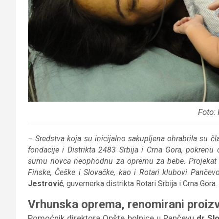
Foto:
– Sredstva koja su inicijalno sakupljena ohrabrila su 
fondacije i Distrikta 2483 Srbija i Crna Gora, pokren
sumu novca neophodnu za opremu za bebe. Projekat su 
Finske, Češke i Slovačke, kao i Rotari klubovi Panče
Jestrović
, guvernerka distrikta Rotari Srbija i Crna Gora.
Vrhunska oprema, renomirani proiz
Pomoćnik direktora Opšte bolnice u Pančevu
dr Sl