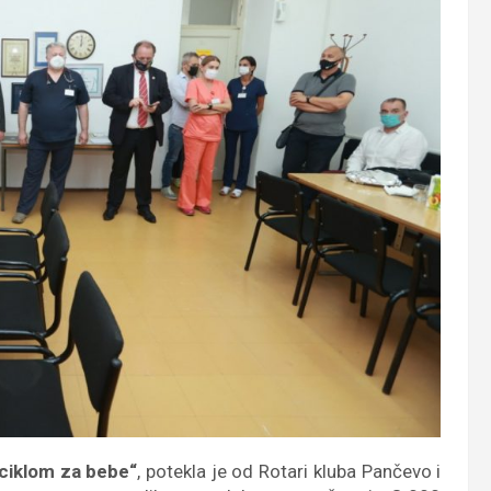
iciklom za bebe“
, potekla je od Rotari kluba Pančevo i