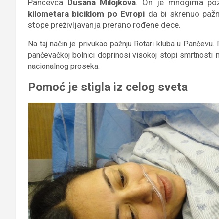
Pančevca
Dušana Milojkova
. On je mnogima po
kilometara biciklom po Evropi
da bi skrenuo pažn
stope preživljavanja prerano rođene dece.
Na taj način je privukao pažnju Rotari kluba u Pančevu.
pančevačkoj bolnici doprinosi visokoj stopi smrtnosti
nacionalnog proseka.
Pomoć je stigla iz celog sveta