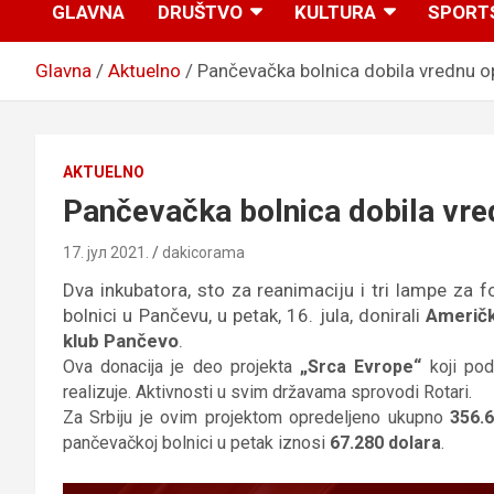
GLAVNA
DRUŠTVO
KULTURA
SPORT
Glavna
Aktuelno
Pančevačka bolnica dobila vrednu 
AKTUELNO
Pančevačka bolnica dobila vr
17. јул 2021.
dakicorama
Dva inkubatora, sto za reanimaciju i tri lampe za 
bolnici u Pančevu, u petak, 16. jula, donirali
Američk
klub Pančevo
.
Ova donacija je deo projekta
„Srca Evrope“
koji pod
realizuje. Aktivnosti u svim državama sprovodi Rotari.
Za Srbiju je ovim projektom opredeljeno ukupno
356.
pančevačkoj bolnici u petak iznosi
67.280 dolara
.