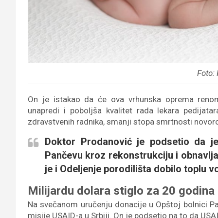
Foto:
On je istakao da će ova vrhunska oprema reno
unapredi i poboljša kvalitet rada lekara pedijat
zdravstvenih radnika, smanji stopa smrtnosti novo
Doktor Prodanović je podsetio da j
Pančevu kroz rekonstrukciju i obnavlja
je i Odeljenje porodilišta dobilo toplu 
Milijardu dolara stiglo za 20 godina
Na svečanom uručenju donacije u Opštoj bolnici Pa
misije USAID-a u Srbiji. On je podsetio na to da USAI