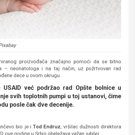
 Pixabay
miranog proizvođača značajno pomoći da se bitno
ara – neonatologa i na taj način, uz požrtvovan rad
rođene dece u ovom okrugu.
e USAID već podržao rad Opšte bolnice u
nje svih toplotnih pumpi u toj ustanovi, čime
vodu posle čak dve decenije.
nčevo bio je i
Tod Endruz
, vršilac dužnosti direktora
D ove godine u Srbiji obeležava važan jubilej.