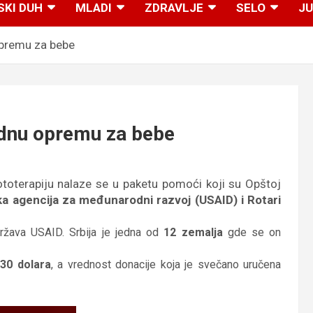
SKI DUH
MLADI
ZDRAVLJE
SELO
JU
opremu za bebe
ednu opremu za bebe
fototerapiju nalaze se u paketu pomoći koji su Opštoj
a agencija za međunarodni razvoj (USAID) i Rotari
ržava USAID. Srbija je jedna od
12 zemalja
gde se on
630 dolara
, a vrednost donacije koja je svečano uručena