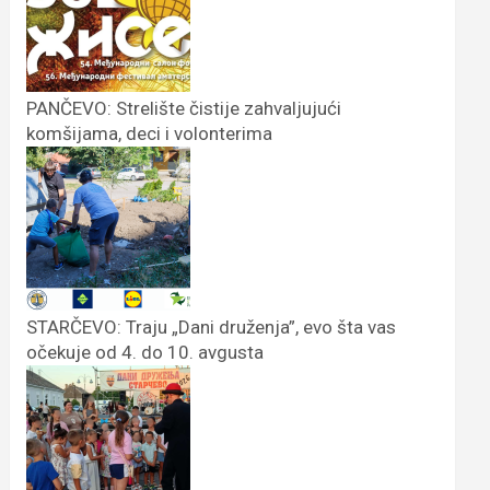
PANČEVO: Strelište čistije zahvaljujući
komšijama, deci i volonterima
STARČEVO: Traju „Dani druženja”, evo šta vas
očekuje od 4. do 10. avgusta