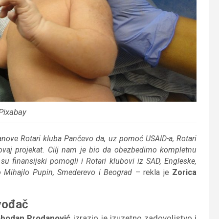
 Pixabay
članove Rotari kluba Pančevo da, uz pomoć USAID-a, Rotari
u ovaj projekat. Cilj nam je bio da obezbedimo kompletnu
finansijski pomogli i Rotari klubovi iz SAD, Engleske,
vo Mihajlo Pupin, Smederevo i Beograd
– rekla je
Zorica
vođač
obodan Prodanović
izrazio je izuzetno zadovoljstvo i