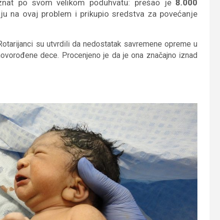
znat po svom velikom poduhvatu: prešao je
8.000
ju na ovaj problem i prikupio sredstva za povećanje
 Rotarijanci su utvrdili da nedostatak savremene opreme u
 novorođene dece. Procenjeno je da je ona značajno iznad