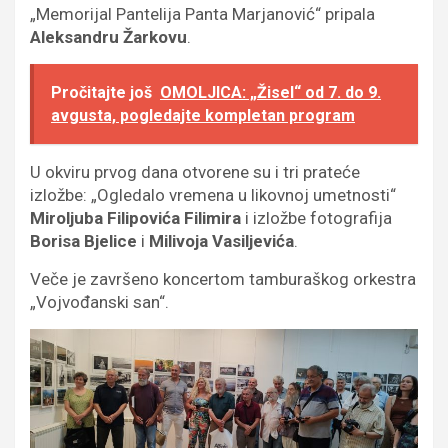
„Memorijal Pantelija Panta Marjanović“ pripala
Aleksandru Žarkovu
.
Pročitajte još
OMOLJICA: „Žisel“ od 7. do 9.
avgusta, pogledajte kompletan program
U okviru prvog dana otvorene su i tri prateće
izložbe: „Ogledalo vremena u likovnoj umetnosti“
Miroljuba Filipovića Filimira
i izložbe fotografija
Borisa Bjelice
i
Milivoja Vasiljevića
.
Veče je završeno koncertom tamburaškog orkestra
„Vojvođanski san“.