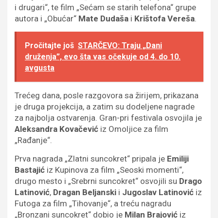
i drugari“, te film „Sećam se starih telefona“ grupe
autora i „Obućar“
Mate Dudaša
i
Krištofa Vereša
.
Pročitajte još
STARČEVO: Traju „Dani
druženja”, evo šta vas očekuje od 4. do 10.
avgusta
Trećeg dana, posle razgovora sa žirijem, prikazana
je druga projekcija, a zatim su dodeljene nagrade
za najbolja ostvarenja. Gran-pri festivala osvojila je
Aleksandra Kovačević
iz Omoljice za film
„Rađanje“.
Prva nagrada „Zlatni suncokret“ pripala je
Emiliji
Bastajić
iz Kupinova za film „Seoski momenti“,
drugo mesto i „Srebrni suncokret“ osvojili su
Drago
Latinović
,
Dragan Beljanski
i
Jugoslav Latinović
iz
Futoga za film „Tihovanje“, a treću nagradu
„Bronzani suncokret“ dobio je
Milan Brajović
iz