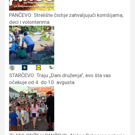
PANČEVO: Strelište čistije zahvaljujući komšijama,
deci i volonterima
STARČEVO: Traju „Dani druženja”, evo šta vas
očekuje od 4. do 10. avgusta