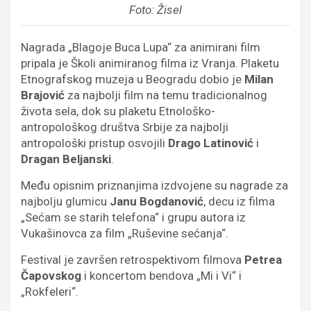
Foto: Žisel
Nagrada „Blagoje Buca Lupa“ za animirani film
pripala je Školi animiranog filma iz Vranja. Plaketu
Etnografskog muzeja u Beogradu dobio je
Milan
Brajović
za najbolji film na temu tradicionalnog
života sela, dok su plaketu Etnološko-
antropološkog društva Srbije za najbolji
antropološki pristup osvojili
Drago Latinović
i
Dragan Beljanski
.
Među opisnim priznanjima izdvojene su nagrade za
najbolju glumicu
Janu Bogdanović
, decu iz filma
„Sećam se starih telefona“ i grupu autora iz
Vukašinovca za film „Ruševine sećanja“.
Festival je završen retrospektivom filmova
Petrea
Čapovskog
i koncertom bendova „Mi i Vi“ i
„Rokfeleri“.