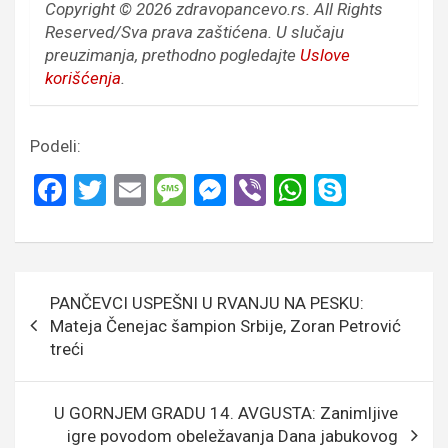
Copyright © 2026 zdravopancevo.rs. All Rights
Reserved/Sva prava zaštićena.
U slučaju
preuzimanja, prethodno pogledajte
Uslove
korišćenja
.
Podeli:
F
T
E
M
M
Vi
W
S
a
wi
m
es
es
b
h
ky
ce
tt
ail
s
se
er
at
p
b
er
a
n
s
e
Кретање
PANČEVCI USPEŠNI U RVANJU NA PESKU:
o
g
g
A
чланка
Mateja Čenejac šampion Srbije, Zoran Petrović
o
e
er
p
treći
k
p
U GORNJEM GRADU 14. AVGUSTA: Zanimljive
igre povodom obeležavanja Dana jabukovog