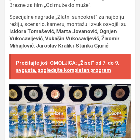
Brezne za film „Od muže do muže“.
Specijalne nagrade „Zlatni suncokret“ za najbolju
režiju, scenario, kameru, montažu i zvuk osvojili su
Isidora Tomašević
,
Marta Jovanović
,
Ognjen
Vukosavljević
,
Vukašin Vukosavljević
,
Živomir
Mihajlović
,
Jaroslav Kralik
i
Stanka Gjurić
.
Pročitajte još
OMOLJICA: „Žisel“ od 7. do 9.
avgusta, pogledajte kompletan program