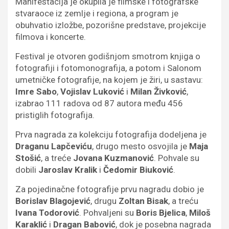
Manifestacija je okupila je filmske i fotografske
stvaraoce iz zemlje i regiona, a program je
obuhvatio izložbe, pozorišne predstave, projekcije
filmova i koncerte.
Festival je otvoren godišnjom smotrom knjiga o
fotografiji i fotomonografija, a potom i Salonom
umetničke fotografije, na kojem je žiri, u sastavu:
Imre Sabo
,
Vojislav Luković
i
Milan Živković
,
izabrao 111 radova od 87 autora među 456
pristiglih fotografija.
Prva nagrada za kolekciju fotografija dodeljena je
Draganu Lapčeviću
, drugo mesto osvojila je
Maja
Stošić
, a treće
Jovana Kuzmanović
. Pohvale su
dobili
Jaroslav Kralik
i
Čedomir Biuković
.
Za pojedinačne fotografije prvu nagradu dobio je
Borislav Blagojević
, drugu
Zoltan Bisak
, a treću
Ivana Todorović
. Pohvaljeni su
Boris Bjelica
,
Miloš
Karaklić
i
Dragan Babović
, dok je posebna nagrada