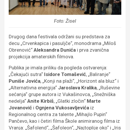
Foto: Žisel
Drugog dana festivala održani su predstava za
decu „Crvenkapica i pasuljče“, monodrama „Miloš
Obrenović“
Aleksandra Dunića
i prva zvanična
projekcija amaterskih filmova.
Publika je imala priliku da pogleda ostvarenja:
„Čekajući sutra“
Isidore Tomašević
, „Baliranje“
Puniše Jovića
, „Konji na plaži“, „Horizont ala bluz“ i
„Alternativna energija“
Jaroslava Kralika
, „Ruševine
sećanja“ grupe autora iz Vukašinovca, „Snežniška
nedelja“
Anite Kirbiš
, „Glatki zločin“
Marte
Jovanović
i
Ognjena Vukosavljevića
iz
Regionalnog centra za talente „Mihajlo Pupin“
Pančevo, kao i četiri filma Škole animiranog filma iz
Vranja: „Šafolend“, „Šafoleon“, „Najtoplije oko“ i „Iris