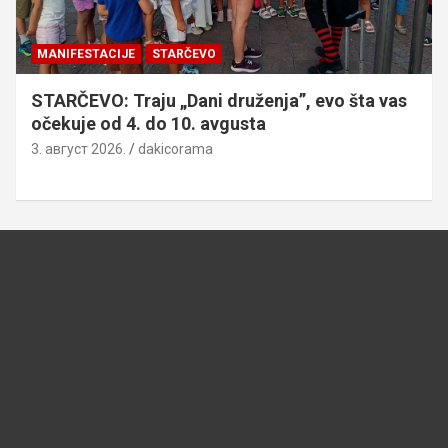
MANIFESTACIJE
STARČEVO
STARČEVO: Traju „Dani druženja”, evo šta vas
očekuje od 4. do 10. avgusta
3. август 2026.
dakicorama