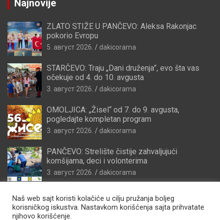
Najnovije
ZLATO STIŽE U PANČEVO: Aleksa Rakonjac
pokorio Evropu
5. август 2026.
dakicorama
STARČEVO: Traju „Dani druženja”, evo šta vas
očekuje od 4. do 10. avgusta
3. август 2026.
dakicorama
OMOLJICA: „Žisel“ od 7. do 9. avgusta,
pogledajte kompletan program
3. август 2026.
dakicorama
PANČEVO: Strelište čistije zahvaljujući
komšijama, deci i volonterima
3. август 2026.
dakicorama
Naš web sajt koristi kolačiće u cilju pružanja boljeg
korisničkog iskustva. Nastavkom korišćenja sajta prihvatate
njihovo korišćenje.